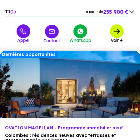
255 900 €
T1
1
à partir de
407 600 €
T3
1
à partir de
755 000 €
M4
1
à partir de
Appel
Whatsapp
Voir +
Contact
Dernières opportunités
OVATION MAGELLAN - Programme immobilier neuf
Colombes : résidences neuves avec terrasses et