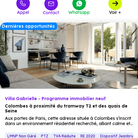
Appel
Whatsapp
Voir +
Contact
Dernières opportunités
Villa Gabrielle - Programme immobilier neuf
Colombes à proximité du tramway T2 et des quais de
Seine
Aux portes de Paris, cette adresse située à Colombes s’inscrit
dans un environnement résidentiel recherché, alliant calme et
accessibilité. La commune offre un cadre de vie pratique,
avec de nombreux
commerces
, des
écoles
, des services
LMNP Non Géré
PTZ
TVA Réduite
RE 2020
Dispositif Jeanbrun