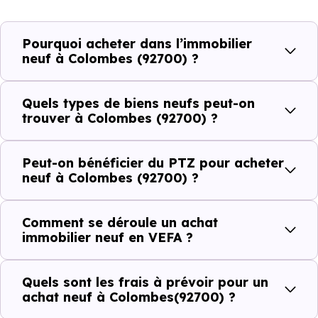
plus recherchées.
Pourquoi acheter dans l’immobilier
Côté cadre de vie, Colombes (92700) dispose de 181
neuf à Colombes (92700) ?
commerces, 181 professions médicales et 56
établissements scolaires. Des équipements du quotidien
Quels types de biens neufs peut-on
qui constituent autant d'arguments concrets pour habiter
trouver à Colombes (92700) ?
ou investir dans la commune.
Peut-on bénéficier du PTZ pour acheter
neuf à Colombes (92700) ?
Combien coûte un logement à Colombes
(92700) ?
Comment se déroule un achat
immobilier neuf en VEFA ?
C'est souvent la première question. Voici les repères de
prix à connaître pour un achat immobilier à Colombes
Quels sont les frais à prévoir pour un
(92700) :
achat neuf à Colombes(92700) ?