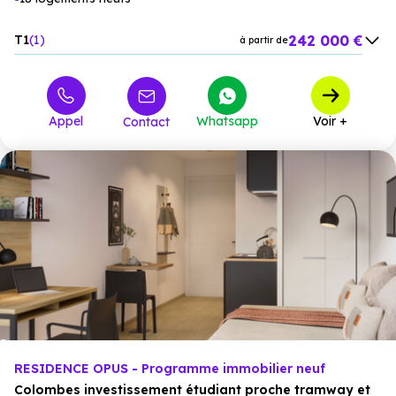
242 000 €
T1
1
à partir de
267 000 €
T2
8
à partir de
357 000 €
T3
8
à partir de
Appel
Whatsapp
Voir +
Contact
526 635 €
T4
1
à partir de
RESIDENCE OPUS - Programme immobilier neuf
Colombes investissement étudiant proche tramway et