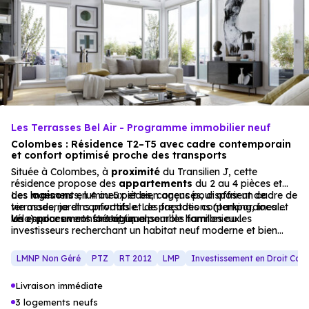
Les Terrasses Bel Air - Programme immobilier neuf
Colombes : Résidence T2–T5 avec cadre contemporain
et confort optimisé proche des transports
Située à Colombes, à
proximité
du Transilien J, cette
résidence propose des
appartements
du 2 au 4 pièces et
des
Les logements, lumineux et bien agencés, disposent de
maisons
en 4 ou 5 pièces, conçus pour offrir un cadre de
vie moderne et confortable. Les façades contemporaines et
terrasses, jardins privatifs et de prestations (parking, local
les espaces verts créent un ensemble harmonieux.
vélo) pour un confort optimal.
Un emplacement stratégique pour les familles ou les
investisseurs recherchant un habitat neuf moderne et bien
desservi.
LMNP Non Géré
PTZ
RT 2012
LMP
Investissement en Droit Co
Livraison immédiate
3 logements neufs