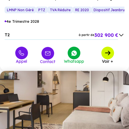
du salon.
LMNP Non Géré
PTZ
TVA Réduite
RE 2020
Dispositif Jeanbrun
4e Trimestre 2028
302 900 €
T2
à partir de
347 900 €
T3
à partir de
547 900 €
T4
à partir de
Appel
Whatsapp
Voir +
Contact