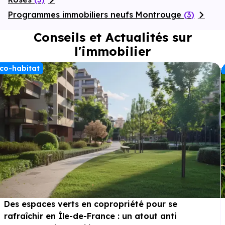
Programmes immobiliers neufs Montrouge
(3)
Conseils et Actualités sur
l'immobilier
co-habitat
Des espaces verts en copropriété pour se
rafraîchir en Île-de-France : un atout anti