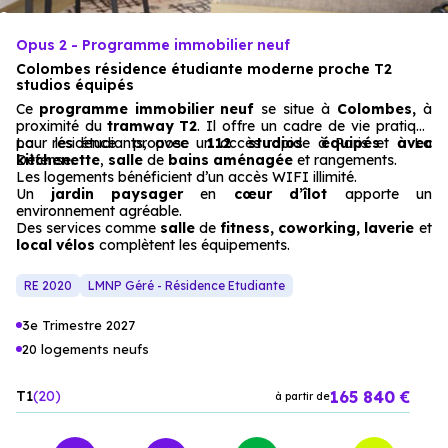
Opus 2 - Programme immobilier neuf
Colombes résidence étudiante moderne proche T2
studios équipés
Ce
programme immobilier neuf
se situe à
Colombes,
à
proximité du
tramway T2
. Il offre un cadre de vie pratique
pour les étudiants, avec un accès rapide à Paris et à La
La résidence propose
112 studios équipés avec
Défense.
kitchenette
,
salle
de
bains aménagée
et rangements.
Les logements bénéficient d’un accès WIFI illimité.
Un
jardin paysager
en
cœur d’îlot
apporte un
environnement agréable.
Des services comme
salle
de
fitness, coworking, laverie
et
local vélos
complètent les équipements.
RE 2020
LMNP Géré - Résidence Etudiante
3e Trimestre 2027
20 logements neufs
165 840 €
T1
20
à partir de