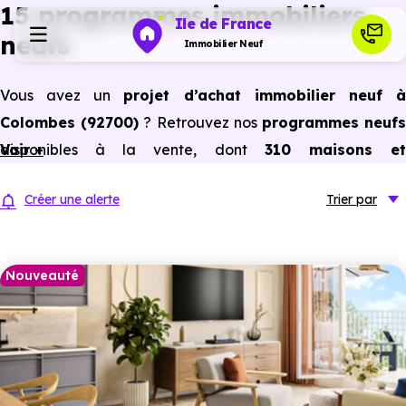
15 programmes immobiliers
Ile de France
neufs
Immobilier Neuf
Vous avez un
projet d’achat immobilier neuf 
Programmes neufs
Colombes (92700)
? Retrouvez nos
programmes neuf
disponibles à la vente, dont
Voir +
310 maisons e
Habiter
appartements neufs du studio au 5 pièces et plus,
Créer une alerte
Trier
par
prix promoteur
et
sans frais d’agence
.
Investir
Selon les
programmes immobiliers neufs disponible
à Colombes (92700)
, vous pouvez aussi bénéficier de
Nouveauté
Actualités
avantages du neuf :
PTZ, TVA réduite
dans certains cas
frais de notaire réduits, bonnes performances
Ressources
énergétiques, garanties constructeur, etc.
Financer