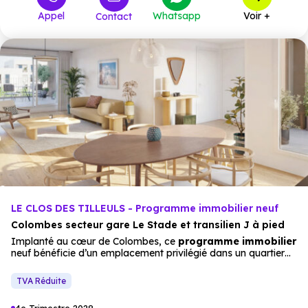
Appel
Whatsapp
Voir +
Contact
LE CLOS DES TILLEULS - Programme immobilier neuf
Colombes secteur gare Le Stade et transilien J à pied
Implanté au cœur de Colombes, ce
programme immobilier
neuf bénéficie d’un emplacement privilégié dans un quartier
résidentiel agréable, à 9 minutes à pied de la
gare
Le Stade
et du Transilien J. Cette accessibilité facilite les déplacements
TVA Réduite
quotidiens vers Paris et les grands pôles économiques,
notamment La Défense située à seulement 15 minutes en