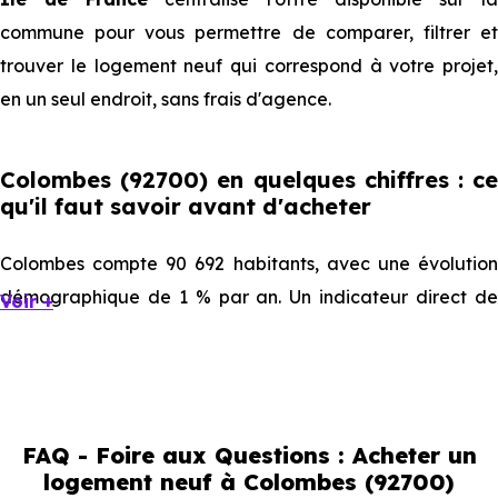
commune pour vous permettre de comparer, filtrer et
trouver le logement neuf qui correspond à votre projet,
en un seul endroit, sans frais d'agence.
Colombes (92700) en quelques chiffres : ce
qu'il faut savoir avant d'acheter
Colombes compte 90 692 habitants, avec une évolution
démographique de 1 % par an. Un indicateur direct de
Voir +
l'attractivité de la commune et du dynamisme de son
marché immobilier. La population se répartit entre 41.19 %
d'adultes (dont 67.8 % d'actifs), 18.07 % de seniors, 19.75
% de jeunes et 20.98 % d'enfants. Un profil
FAQ - Foire aux Questions : Acheter un
démographique qui renseigne directement sur la
logement neuf à Colombes (92700)
demande locative locale et les typologies de biens les