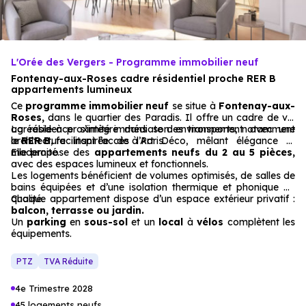
L'Orée des Vergers - Programme immobilier neuf
Fontenay-aux-Roses cadre résidentiel proche RER B
appartements lumineux
Ce
programme immobilier neuf
se situe à
Fontenay-aux-
Roses,
dans le quartier des Paradis. Il offre un cadre de vie
agréable à proximité immédiate des transports, notamment
La résidence s’intègre dans son environnement avec une
le
architecture inspirée de l’Art Déco, mêlant élégance et
RER B
, facilitant l’accès à Paris.
modernité.
Elle propose des
appartements neufs du 2 au 5 pièces,
avec des espaces lumineux et fonctionnels.
Les logements bénéficient de volumes optimisés, de salles de
bains équipées et d’une isolation thermique et phonique de
qualité.
Chaque appartement dispose d’un espace extérieur privatif :
balcon, terrasse ou jardin.
Un
parking
en
sous-sol
et un
local
à
vélos
complètent les
équipements.
PTZ
TVA Réduite
4e Trimestre 2028
45 logements neufs