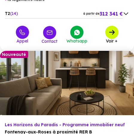
312 341 €
T2
14
à partir de
397 536 €
T3
18
à partir de
479 090 €
T4
12
à partir de
Appel
Whatsapp
Voir +
Contact
643 564 €
T5
1
à partir de
Nouveauté
Les Horizons du Paradis - Programme immobilier neuf
Fontenay-aux-Roses à proximité RER B