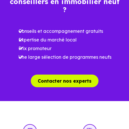
conseillers en immobilier neuf
?
Ces prix varient selon la localisation dans la commune, la
surface, les prestations et le stade d'avancement du
Conseils et accompagnement gratuits
programme. Notre moteur de recherche vous permet
Expertise du marché local
d'explorer et de filtrer l'ensemble des programmes
Prix promoteur
disponibles à Fontenay-aux-Roses (92260) selon votre
Une large sélection de programmes neufs
budget.
Le parc résidentiel de Fontenay-aux-Roses (92260) se
Contacter nos experts
compose de 84 % d'appartements et 16 % de maisons,
3
dont 1.6 % de résidences secondaires.
Avec 42.8 % de propriétaires et
[[PourcentageLocataires] % de locataires, Fontenay-
aux-Roses présente deux indicateurs complémentaires :