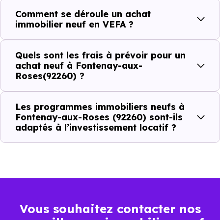
Combien coûte un logement à Fontenay-
Comment se déroule un achat
aux-Roses (92260) ?
immobilier neuf en VEFA ?
C'est souvent la première question. Voici les repères de
Quels sont les frais à prévoir pour un
prix à connaître pour un achat immobilier à Fontenay-
achat neuf à Fontenay-aux-
Roses(92260) ?
aux-Roses (92260) :
Les programmes immobiliers neufs à
Fontenay-aux-Roses (92260) sont-ils
Prix
Prix
Prix
adaptés à l’investissement locatif ?
minimum
moyen
maximum
4 562 €
Appartement
3 302 € /m²
6 228 € /m²
/m²
5 496 €
Vous souhaitez contacter nos
Maison
3 518 € /m²
8 486 € /m²
/m²