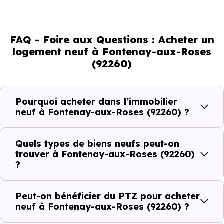
évolution démographique de 0.3 % par an. Un indicateur
direct de l'attractivité de la commune et du dynamisme
FAQ - Foire aux Questions : Acheter un
de son marché immobilier. La population se répartit entre
logement neuf à Fontenay-aux-Roses
39.34 % d'adultes (dont 69.3 % d'actifs), 22.24 % de
(92260)
seniors, 19.24 % de jeunes et 19.17 % d'enfants. Un profil
démographique qui renseigne directement sur la
demande locative locale et les typologies de biens les
Pourquoi acheter dans l’immobilier
neuf à Fontenay-aux-Roses (92260) ?
plus recherchées.
Côté cadre de vie, Fontenay-aux-Roses (92260) dispose
Quels types de biens neufs peut-on
de 36 commerces, 67 professions médicales et 14
trouver à Fontenay-aux-Roses (92260)
?
établissements scolaires. Des équipements du quotidien
qui constituent autant d'arguments concrets pour habiter
Peut-on bénéficier du PTZ pour acheter
ou investir dans la commune.
neuf à Fontenay-aux-Roses (92260) ?