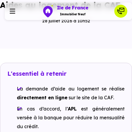
Aides au logement de la CAF
Ile de France
Immobilier Neuf
28 juillet 2026 à 10h52
Programmes neufs
Habiter
L'essentiel à retenir
Investir
La demande d’aide au logement se réalise
Actualités
directement en ligne
sur le site de la CAF.
En cas d’accord, l’
APL
est généralement
Ressources
versée à la banque pour réduire la mensualité
du crédit.
Financer