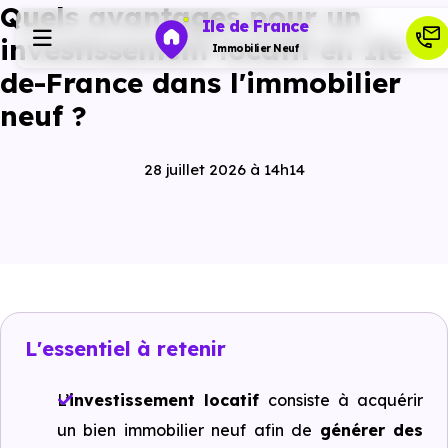
Quels avantages pour un
Ile de France
investissement locatif en Ile-
Immobilier Neuf
de-France dans l'immobilier
neuf ?
Programmes neufs
28 juillet 2026 à 14h14
Habiter
Investir
Actualités
L'essentiel à retenir
Ressources
L’
investissement locatif
consiste à acquérir
un bien immobilier neuf afin de
générer des
Financer