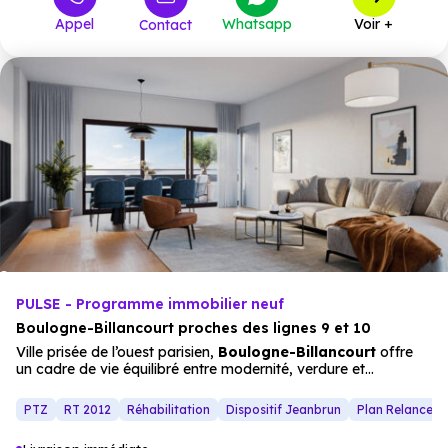
Appel
Whatsapp
Voir +
Contact
PULSE - Programme immobilier neuf
Boulogne-Billancourt proches des lignes 9 et 10
Ville prisée de l’ouest parisien,
Boulogne-Billancourt
offre
un cadre de vie équilibré entre modernité, verdure et
proximité
immédiate de
Paris
. Cette
résidence neuve
s’inscrit dans un environnement calme, tout en restant proche
PTZ
RT 2012
Réhabilitation
Dispositif Jeanbrun
Plan Relance 
des commodités, des
commerces
et des équipements
culturels. À seulement 8 minutes à pied des stations