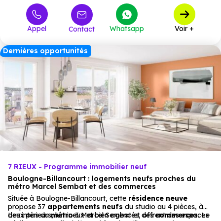
712 000 €
T3
2
à partir de
Appel
Whatsapp
Voir +
Contact
898 000 €
T4
6
à partir de
1 293 000 €
T5
6
à partir de
Dernières opportunités
7 RIEUX - Programme immobilier neuf
Boulogne-Billancourt : logements neufs proches du
métro Marcel Sembat et des commerces
Située à Boulogne-Billancourt, cette
résidence neuve
propose 37
appartements
neufs
du studio au 4 pièces, à
deux pas du
Les intérieurs, lumineux et bien agencés, offrent des espaces
métro
3 Marcel Sembat et des
commerces
. Le