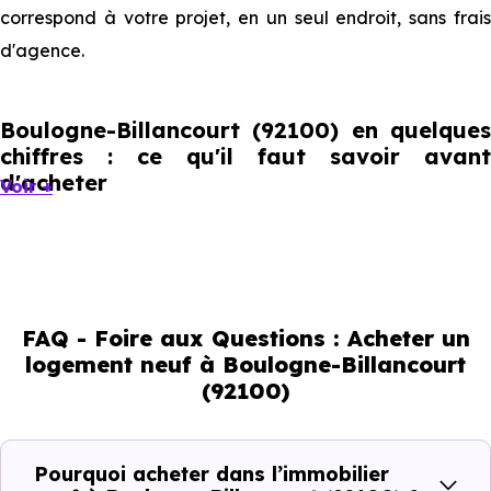
correspond à votre projet, en un seul endroit, sans frais
d'agence.
Boulogne-Billancourt (92100) en quelques
chiffres : ce qu'il faut savoir avant
d'acheter
Voir +
Boulogne-Billancourt compte 120 205 habitants, avec
une évolution démographique de 0.1 % par an. Un
indicateur direct de l'attractivité de la commune et du
FAQ - Foire aux Questions : Acheter un
dynamisme de son marché immobilier. La population se
logement neuf à Boulogne-Billancourt
répartit entre 41.63 % d'adultes (dont 74.7 % d'actifs),
(92100)
22.36 % de seniors, 19.89 % de jeunes et 16.11 % d'enfants.
Un profil démographique qui renseigne directement sur la
demande locative locale et les typologies de biens les
Pourquoi acheter dans l’immobilier