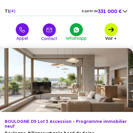
331 000 €
T1
4
à partir de
503 000 €
T2
3
à partir de
964 000 €
T4
5
à partir de
Appel
Whatsapp
Voir +
Contact
BOULOGNE D5 Lot 3 Accession - Programme immobilier
neuf