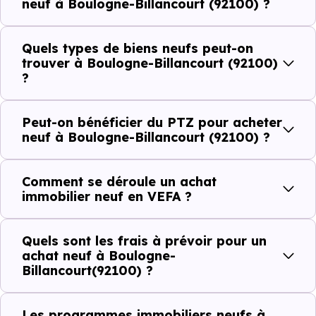
neuf à Boulogne-Billancourt (92100) ?
plus recherchées.
Côté cadre de vie, Boulogne-Billancourt (92100) dispose
Quels types de biens neufs peut-on
de 530 commerces, 672 professions médicales et 67
trouver à Boulogne-Billancourt (92100)
?
établissements scolaires. Des équipements du quotidien
qui constituent autant d'arguments concrets pour habiter
Peut-on bénéficier du PTZ pour acheter
ou investir dans la commune.
neuf à Boulogne-Billancourt (92100) ?
Combien coûte un logement à Boulogne-
Comment se déroule un achat
Billancourt (92100) ?
immobilier neuf en VEFA ?
C'est souvent la première question. Voici les repères de
Quels sont les frais à prévoir pour un
prix à connaître pour un achat immobilier à Boulogne-
achat neuf à Boulogne-
Billancourt(92100) ?
Billancourt (92100) :
Les programmes immobiliers neufs à