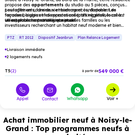
propose des
appartements
du studio au 5 pièces, conçus
pour offrir un cadre de vie moderne et confortable. Les
Les logements, lumineux et bien agencés, disposent de
façades boisées et les espaces collectifs végétalisés créent
terrasses, loggias et de prestations (parking privé, local à
un ensemble harmonieux et naturel.
vélos) pour une praticité maximale.
Un emplacement stratégique pour les familles ou les
investisseurs recherchant un habitat neuf moderne et bien
desservi.
PTZ
RT 2012
Dispositif Jeanbrun
Plan Relance Logement
Livraison immédiate
2 logements neufs
549 000 €
T5
2
à partir de
Appel
Whatsapp
Voir +
Contact
Achat immobilier neuf à Noisy-le-
Grand : Top programmes neufs à