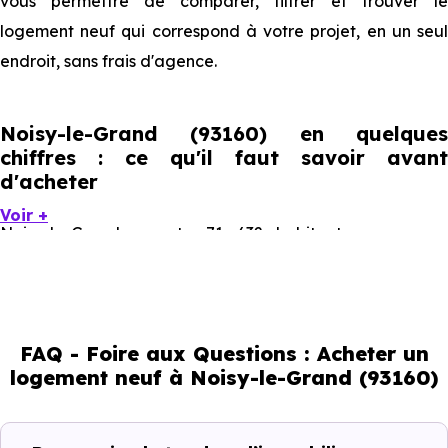
vous permettre de comparer, filtrer et trouver le
logement neuf qui correspond à votre projet, en un seul
endroit, sans frais d'agence.
Noisy-le-Grand (93160) en quelques
chiffres : ce qu'il faut savoir avant
d'acheter
Voir +
Noisy-le-Grand compte 71 632 habitants, avec une
évolution démographique de 1.2 % par an. Un indicateur
direct de l'attractivité de la commune et du dynamisme
de son marché immobilier. La population se répartit entre
FAQ - Foire aux Questions : Acheter un
40.2 % d'adultes (dont 68.2 % d'actifs), 18.63 % de seniors,
logement neuf à Noisy-le-Grand (93160)
20.23 % de jeunes et 20.94 % d'enfants. Un profil
démographique qui renseigne directement sur la
demande locative locale et les typologies de biens les