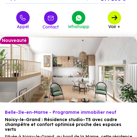
254 500 €
T2
1
à partir de
332 000 €
T3
3
à partir de
Appel
Whatsapp
Voir +
Contact
Nouveauté
Belle-Ile-en-Marne - Programme immobilier neuf
Noisy-le-Grand : Résidence studio–T5 avec cadre
champêtre et confort optimisé proche des espaces
verts
Située à Noisy-le-Grand, au bord de la Marne, cette résidence