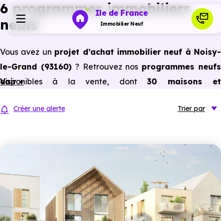
6 programmes immobiliers
Ile de France
neufs
Immobilier Neuf
Vous avez un
projet d’achat immobilier neuf à Noisy-
Programmes neufs
le-Grand (93160)
? Retrouvez nos
programmes neuf
disponibles à la vente, dont
Voir +
30 maisons e
Habiter
appartements neufs du studio au 5 pièces et plus,
Créer une alerte
Trier
par
prix promoteur
et
sans frais d’agence
.
Investir
Selon les
programmes immobiliers neufs disponible
à Noisy-le-Grand (93160)
, vous pouvez aussi bénéficie
Actualités
des avantages du neuf :
PTZ, TVA réduite
dans certains
cas, frais de notaire réduits, bonnes performances
Ressources
énergétiques, garanties constructeur, etc.
Financer