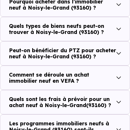
Pourquoi acheter dans l’immobilier
plus recherchées.
neuf à Noisy-le-Grand (93160) ?
Côté cadre de vie, Noisy-le-Grand (93160) dispose de 151
Quels types de biens neufs peut-on
commerces, 144 professions médicales et 64
trouver à Noisy-le-Grand (93160) ?
établissements scolaires. Des équipements du quotidien
qui constituent autant d'arguments concrets pour habiter
Peut-on bénéficier du PTZ pour acheter
ou investir dans la commune.
neuf à Noisy-le-Grand (93160) ?
Comment se déroule un achat
Combien coûte un logement à Noisy-le-
immobilier neuf en VEFA ?
Grand (93160) ?
C'est souvent la première question. Voici les repères de
Quels sont les frais à prévoir pour un
achat neuf à Noisy-le-Grand(93160) ?
prix à connaître pour un achat immobilier à Noisy-le-
Grand (93160) :
Les programmes immobiliers neufs à
Noisy-le-Grand (93160) sont-ils