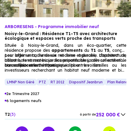
ARBORESENS - Programme immobilier neuf
Noisy-le-Grand : Résidence T1–T5 avec architecture
écologique et espaces verts proche des transports
Située à Noisy-le-Grand, dans un éco-quartier, cette
résidence propose des
appartements
du
T1
au
T5
, conçus
pour offrir un cadre de vie moderne et durable. L’architecture,
Les logements, lumineux et bien agencés, disposent de
alliant bois et matériaux écoresponsables, crée un ensemble
balcons, terrasses ou jardins privatifs. Un jardin collectif et un
harmonieux et esthétique.
cœur d’îlot renforcent la convivialité entre voisins.
Un emplacement stratégique pour les familles ou les
investisseurs recherchant un habitat neuf moderne et bien
desservi.
LMNP Non Géré
PTZ
RT 2012
Dispositif Jeanbrun
Plan Relance
2e Trimestre 2027
6 logements neufs
252 000 €
T2
3
à partir de
337 000 €
T3
1
à partir de