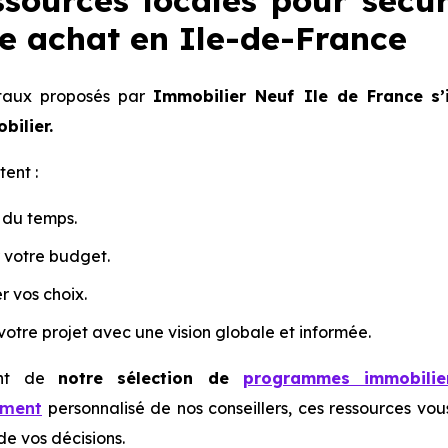
ssources locales pour sécu
re achat en Ile-de-France
gitaux proposés par
Immobilier Neuf Ile de France
s
bilier.
tent :
du temps.
r votre budget.
r vos choix.
otre projet avec une vision globale et informée.
ent de
notre sélection de
programmes immobilie
ement
personnalisé de nos conseillers, ces ressources vo
de vos décisions.