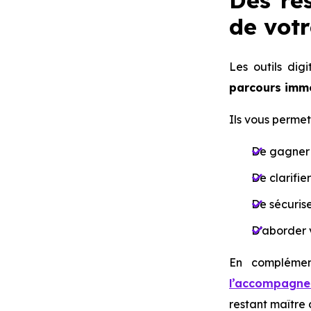
Des re
de vot
Les outils di
parcours immo
Ils vous permet
De gagner 
De clarifie
De sécurise
D’aborder v
En complém
l’accompagn
restant maître 