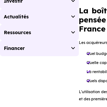
Investir
La boî
Actualités
pensée
France
Ressources
Les acquéreurs 
Financer
Quel budge
Quelle capa
La rentabil
Quels dispo
L'utilisation de
et des première