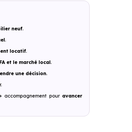
lier neuf
.
el
.
ent locatif
.
FA et le marché local
.
rendre une décision
.
.
ls + accompagnement pour
avancer