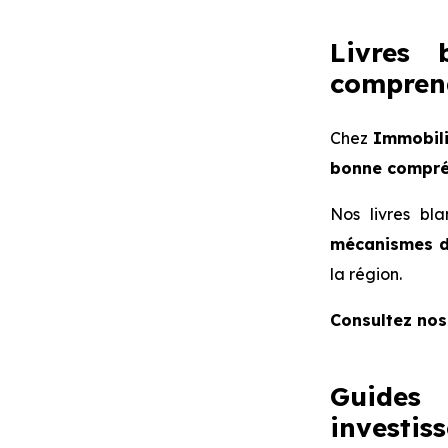
Livres 
comprend
Chez
Immobili
bonne compréh
Nos livres bl
mécanismes 
la région.
Consultez no
Guides 
investis