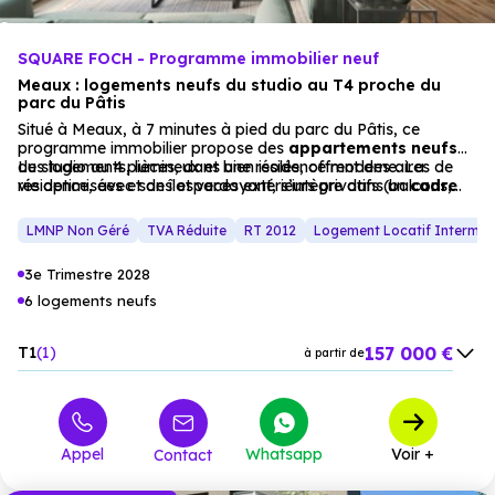
SQUARE FOCH - Programme immobilier neuf
Meaux : logements neufs du studio au T4 proche du
parc du Pâtis
Situé à Meaux, à 7 minutes à pied du parc du Pâtis, ce
programme immobilier propose des
appartements
neufs
du studio au 4 pièces, dans une résidence moderne. La
Les logements, lumineux et bien isolés, offrent des aires de
résidence, avec son îlot verdoyant, s’intègre dans un
vie optimisées et des espaces extérieurs privatifs (balcons,
cadre
résidentiel
jardins, terrasses). Un projet idéal pour une résidence
apaisant.
principale ou un investissement locatif, dans un
LMNP Non Géré
TVA Réduite
RT 2012
Logement Locatif Intermédi
environnement résidentiel apaisant.
3e Trimestre 2028
6 logements neufs
157 000 €
T1
1
à partir de
220 000 €
T2
1
à partir de
237 000 €
T3
4
à partir de
Appel
Whatsapp
Voir +
Contact