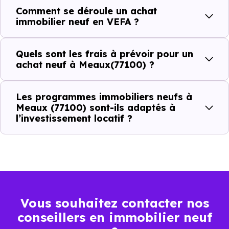
Comment se déroule un achat
immobilier neuf en VEFA ?
C'est souvent la première question. Voici les repères de
prix à connaître pour un achat immobilier à Meaux
Quels sont les frais à prévoir pour un
(77100) :
achat neuf à Meaux(77100) ?
Les programmes immobiliers neufs à
Prix
Prix
Prix
Meaux (77100) sont-ils adaptés à
l’investissement locatif ?
minimum
moyen
maximum
3 388 €
Appartement
1 915 € /m²
5 302 € /m²
/m²
2 565 €
Maison
1 612 € /m²
3 889 € /m²
Vous souhaitez contacter nos
/m²
conseillers en immobilier neuf