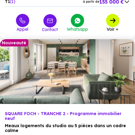
155 000 €
T1
1
à partir de
219 000 €
T2
1
à partir de
249 000 €
T3
1
à partir de
Appel
Whatsapp
Voir +
Contact
289 000 €
T4
1
à partir de
Nouveauté
SQUARE FOCH - TRANCHE 2 - Programme immobilier
neuf
Meaux logements du studio au 5 pièces dans un cadre
calme