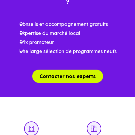
?
Ces prix varient selon la localisation dans la commune, la
surface, les prestations et le stade d'avancement du
Conseils et accompagnement gratuits
programme. Notre moteur de recherche vous permet
Expertise du marché local
d'explorer et de filtrer l'ensemble des programmes
Prix promoteur
disponibles à Meaux (77100) selon votre budget.
Une large sélection de programmes neufs
Le parc résidentiel de Meaux (77100) se compose de 81
% d'appartements et 19 % de maisons, dont 0.9 % de
résidences secondaires.
Contacter nos experts
Avec 36.7 % de propriétaires et [[PourcentageLocataires]
% de locataires, Meaux présente deux indicateurs
complémentaires : un marché de l'accession et un
potentiel locatif à prendre en compte, pour tout projet
d'investissement ou d'achat de résidence principale..