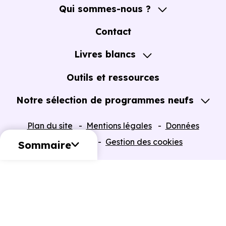
Qui sommes-nous ?
A propos
Contact
Notre Accompagnement
Livres blancs
Notre Expertise
Guide de l'Achat immobilier neuf en VEFA
Outils et ressources
Notre sélection de programmes neufs
Tous nos Programmes neufs
Plan du site
Mentions légales
Données
Programmes neufs Dispositif Jeanbrun
personnelles
Gestion des cookies
Sommaire
Retour