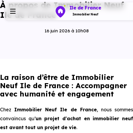
À propos de Immobilier Neuf
Ile de France
Ile de France
Immobilier Neuf
16 juin 2026 à 10h08
Programmes neufs
Habiter
Investir
La raison d’être de Immobilier
Neuf Ile de France : Accompagner
Actualités
avec humanité et engagement
Chez
Immobilier Neuf Ile de France
, nous somme
Ressources
convaincus qu’
un projet d'achat en immobilier neu
est avant tout un projet de vie
.
Financer