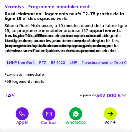
Verdalys - Programme immobilier neuf
Rueil-Malmaison : logements neufs T2–T5 proche de la
ligne 15 et des espaces verts
Situé à Rueil-Malmaison, à 10 minutes à pied de la future ligne
15, ce programme immobilier propose 137
appartements
neufs
Les logements, lumineux et spacieux, bénéficient de
du
T2
au
T5
, dans une résidence aux traits élégants.
L’architecture, avec ses jeux de volumes, s’intègre
configurations ouvertes pour une sensation de liberté. Les
harmonieusement dans une aire paysagère aménagée.
jardins privatifs, les balcons et les terrasses prolongent les
Un projet idéal pour une résidence principale ou un
intérieurs vers l’extérieur. Les isolations phoniques et
investissement locatif, dans un environnement résidentiel
thermiques (norme RE2020) garantissent un confort optimal.
apaisant et bien desservi.
LMNP Non Géré
PTZ
RE 2020
LMP
Investissement en Droit Co
Livraison immédiate
38 logements neufs
342 000 €
T2
4
à partir de
415 000 €
T3
8
à partir de
591 000 €
T4
26
à partir de
Appel
Whatsapp
Voir +
Contact