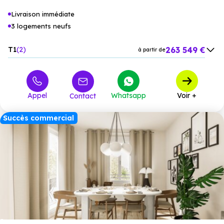
Livraison immédiate
3 logements neufs
263 549 €
T1
2
à partir de
396 245 €
T2
1
à partir de
Appel
Whatsapp
Voir +
Contact
Succès commercial