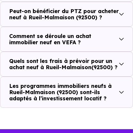
qui constituent autant d'arguments concrets pour habiter
Peut-on bénéficier du PTZ pour acheter
ou investir dans la commune.
neuf à Rueil-Malmaison (92500) ?
Comment se déroule un achat
Combien coûte un logement à Rueil-
immobilier neuf en VEFA ?
Malmaison (92500) ?
C'est souvent la première question. Voici les repères de
Quels sont les frais à prévoir pour un
achat neuf à Rueil-Malmaison(92500) ?
prix à connaître pour un achat immobilier à Rueil-
Malmaison (92500) :
Les programmes immobiliers neufs à
Rueil-Malmaison (92500) sont-ils
adaptés à l’investissement locatif ?
Prix
Prix
Prix
minimum
moyen
maximum
5 538 €