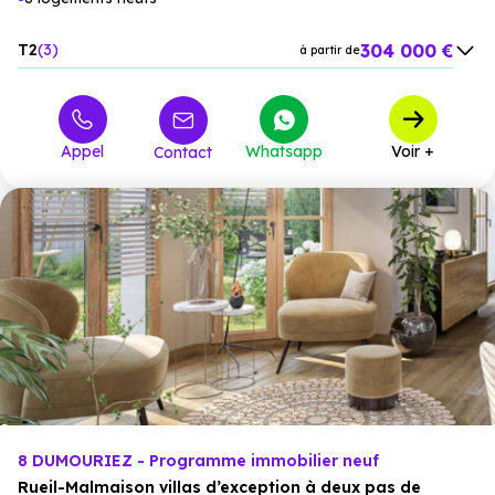
304 000 €
T2
3
à partir de
420 000 €
T3
2
à partir de
519 000 €
T4
1
à partir de
Appel
Whatsapp
Voir +
Contact
8 DUMOURIEZ - Programme immobilier neuf
Rueil-Malmaison villas d’exception à deux pas de