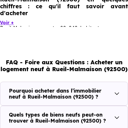
chiffres : ce qu'il faut savoir avant
d'acheter
Voir +
Rueil-Malmaison compte 80 842 habitants, avec une
évolution démographique de 0.6 % par an. Un indicateur
direct de l'attractivité de la commune et du dynamisme
de son marché immobilier. La population se répartit entre
FAQ - Foire aux Questions : Acheter un
41.82 % d'adultes (dont 73.2 % d'actifs), 21.7 % de seniors,
logement neuf à Rueil-Malmaison (92500)
17.29 % de jeunes et 19.19 % d'enfants. Un profil
démographique qui renseigne directement sur la
demande locative locale et les typologies de biens les
Pourquoi acheter dans l’immobilier
plus recherchées.
neuf à Rueil-Malmaison (92500) ?
Côté cadre de vie, Rueil-Malmaison (92500) dispose de
Quels types de biens neufs peut-on
236 commerces, 329 professions médicales et 54
trouver à Rueil-Malmaison (92500) ?
établissements scolaires. Des équipements du quotidien