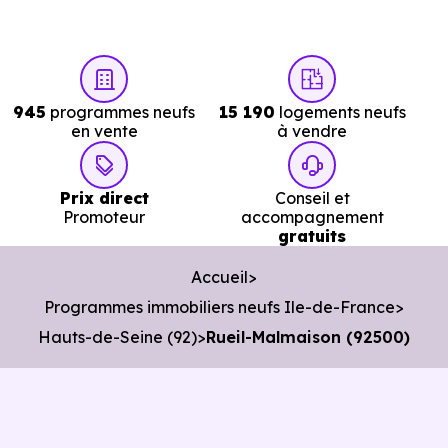
Avec 51.4 % de propriétaires et [[PourcentageLocataires]
% de locataires, Rueil-Malmaison présente deux
indicateurs complémentaires : un marché de l'accession
945
programmes neufs
15 190
logements neufs
et un potentiel locatif à prendre en compte, pour tout
en vente
à vendre
projet d'investissement ou d'achat de résidence
principale..
Prix direct
Conseil et
Promoteur
accompagnement
gratuits
Acheter dans le neuf ou dans l’ancien à
Rueil-Malmaison (92500) : comparer au-
Accueil
delà du prix au m²
Programmes immobiliers neufs Ile-de-France
Hauts-de-Seine (92)
Rueil-Malmaison (92500)
À première vue, le
prix au m² d’un logement neuf à
Rueil-Malmaison (92500)
peut sembler plus élevé que
celui d’un bien ancien. Pourtant, ce chiffre seul ne suffit
pas à évaluer le vrai coût d’un achat immobilier. Pour