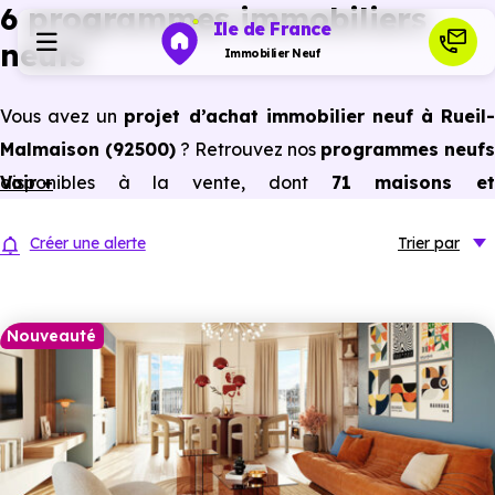
6 programmes immobiliers
Ile de France
neufs
Immobilier Neuf
Vous avez un
projet d’achat immobilier neuf à Rueil-
Programmes neufs
Malmaison (92500)
? Retrouvez nos
programmes neufs
disponibles à la vente, dont
Voir +
71 maisons e
Habiter
appartements neufs du studio au 5 pièces et plus,
Créer une alerte
Trier
par
prix promoteur
et
sans frais d’agence
.
Investir
Selon les
programmes immobiliers neufs disponible
à Rueil-Malmaison (92500)
, vous pouvez auss
Nouveauté
Actualités
bénéficier des avantages du neuf :
PTZ, TVA réduite
dans certains cas, frais de notaire réduits, bonnes
Ressources
performances énergétiques, garanties constructeur, etc.
Financer