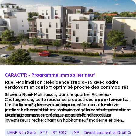
CARACT'R - Programme immobilier neuf
Rueil-Malmaison : Résidence studio–T5 avec cadre
verdoyant et confort optimisé proche des commodités
Située à Rueil-Malmaison, dans le quartier Richelieu-
Châtaigneraie, cette résidence propose des
appartements
du studio au 5 pièces, conçus pour offrir un cadre de vie
Les logements, lumineux et bien agencés, disposent de
moderne et confortable. Les haies végétales et les prestations
jardins, balcons et de prestations pour un confort optimal.
(parking, terrasses) créent un ensemble harmonieux.
Un emplacement stratégique pour les familles ou les
investisseurs recherchant un habitat neuf moderne et bien
desservi.
LMNP Non Géré
PTZ
RT 2012
LMP
Investissement en Droit Co