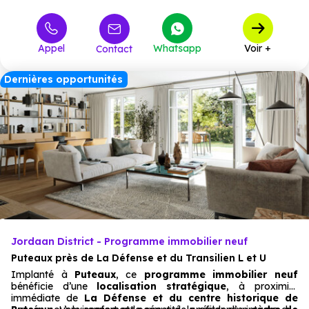
559 000 €
T3
2
à partir de
890 000 €
T4
1
à partir de
Appel
Whatsapp
Voir +
Contact
1 800 000 €
M6
1
à partir de
Dernières opportunités
Jordaan District - Programme immobilier neuf
Puteaux près de La Défense et du Transilien L et U
Implanté à
Puteaux
, ce
programme immobilier neuf
bénéficie d’une
localisation stratégique
, à proximité
immédiate de
La Défense et du centre historique de