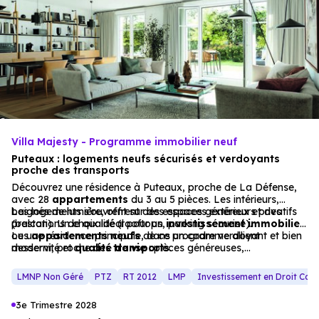
Villa Majesty - Programme immobilier neuf
Puteaux : logements neufs sécurisés et verdoyants
proche des transports
Découvrez une résidence à Puteaux, proche de La Défense,
avec 28
appartements
du 3 au 5 pièces. Les intérieurs,
baignés de lumière, offrent des espaces généreux et des
Les logements s’ouvrent sur des espaces extérieurs privatifs
prestations de qualité (rooftops, parking sécurisé).
(balcon). Un choix idéal pour un
investissement immobilier
ou une résidence principale, dans un cadre verdoyant et bien
Les
appartements
neufs
de ce programme allient
desservi, proche des
modernité et
qualité de vie
transports
: pièces généreuses,
.
équipements haut de gamme et espaces extérieurs privatifs.
La localisation, proche des
transports
, est parfaite pour les
LMNP Non Géré
PTZ
RT 2012
LMP
Investissement en Droit Co
actifs en quête de sérénité et de
mobilité douce
, avec un
accès immédiat à La Défense et aux commodités.
3e Trimestre 2028