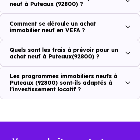
neuf à Puteaux (92800) ?
Combien coûte un logement à Puteaux
(92800) ?
Comment se déroule un achat
immobilier neuf en VEFA ?
C'est souvent la première question. Voici les repères de
prix à connaître pour un achat immobilier à Puteaux
Quels sont les frais à prévoir pour un
(92800) :
achat neuf à Puteaux(92800) ?
Les programmes immobiliers neufs à
Prix
Prix
Prix
Puteaux (92800) sont-ils adaptés à
l’investissement locatif ?
minimum
moyen
maximum
7 254 €
Appartement
5 144 € /m²
9 489 € /m²
/m²
7 665 €
Maison
5 093 € /m²
11 972 € /m²