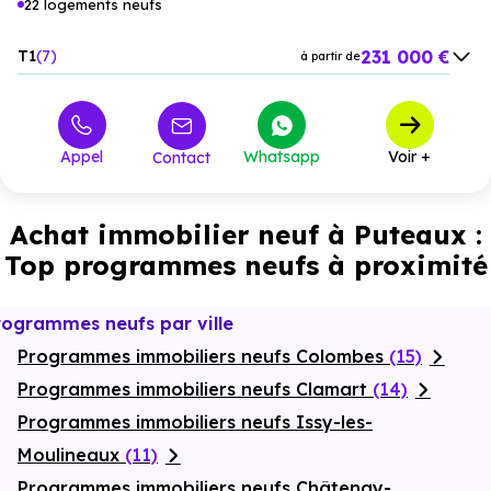
22 logements neufs
231 000 €
T1
7
à partir de
554 200 €
T3
6
à partir de
796 700 €
T4
7
à partir de
Appel
Whatsapp
Voir +
Contact
1 150 000 €
T5
2
à partir de
Achat immobilier neuf à Puteaux :
Top programmes neufs à proximité
rogrammes neufs par ville
Programmes immobiliers neufs Colombes
(15)
Programmes immobiliers neufs Clamart
(14)
Programmes immobiliers neufs Issy-les-
Moulineaux
(11)
Programmes immobiliers neufs Châtenay-