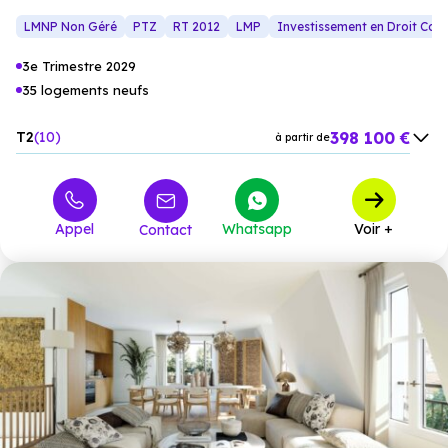
trouvent ici leur décor idéal.
LMNP Non Géré
PTZ
RT 2012
LMP
Investissement en Droit Co
3e Trimestre 2029
35 logements neufs
398 100 €
T2
10
à partir de
589 000 €
T3
9
à partir de
776 100 €
T4
7
à partir de
Appel
Whatsapp
Voir +
Contact
994 100 €
T5
9
à partir de