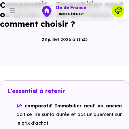
Comparatif - Immobilier neuf
Ile de France
ou ancien en Ile-de-France,
Immobilier Neuf
comment choisir ?
Programmes neufs
28 juillet 2026 à 11h35
Habiter
Investir
Actualités
L'essentiel à retenir
Le
comparatif Immobilier neuf vs ancien
Ressources
doit se lire sur la durée et pas uniquement sur
le prix d’achat.
Financer