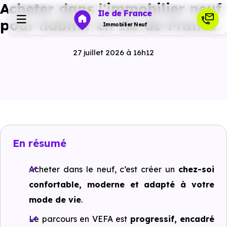
Acheter dans l'immobilier neuf
Ile de France
pour habiter en Ile-de-France
Immobilier Neuf
27 juillet 2026 à 16h12
Programmes neufs
Habiter
Investir
En résumé
Actualités
Acheter dans le neuf, c’est créer un
chez-soi
confortable, moderne et adapté à votre
Ressources
mode de vie
.
Le parcours en VEFA est
progressif, encadré
Financer