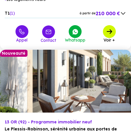
210 000 €
T1
1
à partir de
231 000 €
T2
24
à partir de
331 000 €
T3
58
à partir de
Appel
Whatsapp
Voir +
Contact
451 000 €
T4
17
à partir de
580 000 €
T5
3
à partir de
Nouveauté
13 OR (92) - Programme immobilier neuf
Le Plessis-Robinson, sérénité urbaine aux portes de