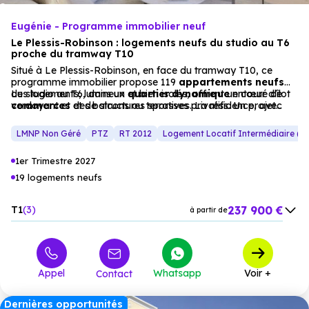
Eugénie - Programme immobilier neuf
Le Plessis-Robinson : logements neufs du studio au T6
proche du tramway T10
Situé à Le Plessis-Robinson, en face du tramway T10, ce
programme immobilier propose 119
appartements
neufs
du studio au T6, dans un
Les logements, lumineux et bien isolés, offrent un cœur d’îlot
quartier dynamique
entouré de
commerces
verdoyant et des balcons ou terrasses privatifs. Un projet
et de structures sportives. La résidence, avec
son architecture inspirée des traditions locales, s’intègre dans
idéal pour une résidence principale ou un investissement
un
locatif, dans un environnement résidentiel apaisant et bien
cadre résidentiel
apaisant.
LMNP Non Géré
PTZ
RT 2012
Logement Locatif Intermédiaire (LL
desservi.
1er Trimestre 2027
19 logements neufs
237 900 €
T1
3
à partir de
311 600 €
T2
2
à partir de
376 200 €
T3
9
à partir de
Appel
Whatsapp
Voir +
Contact
522 900 €
T4
3
à partir de
574 800 €
T5
2
à partir de
Dernières opportunités