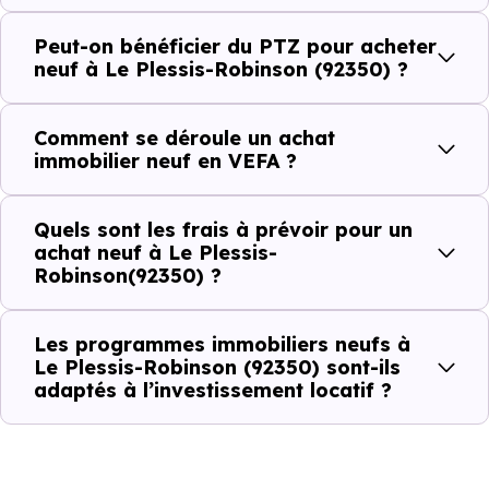
qui constituent autant d'arguments concrets pour habiter
ou investir dans la commune.
Peut-on bénéficier du PTZ pour acheter
neuf à Le Plessis-Robinson (92350) ?
Combien coûte un logement à Le Plessis-
Comment se déroule un achat
Robinson (92350) ?
immobilier neuf en VEFA ?
C'est souvent la première question. Voici les repères de
Quels sont les frais à prévoir pour un
prix à connaître pour un achat immobilier à Le Plessis-
achat neuf à Le Plessis-
Robinson (92350) :
Robinson(92350) ?
Les programmes immobiliers neufs à
Prix
Prix
Prix
Le Plessis-Robinson (92350) sont-ils
adaptés à l’investissement locatif ?
minimum
moyen
maximum
5 395 €
Appartement
3 622 € /m²
7 018 € /m²