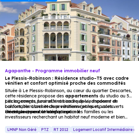
Agapanthe - Programme immobilier neuf
Le Plessis-Robinson : Résidence studio–T5 avec cadre
vénitien et confort optimisé proche des commodités
Située à Le Plessis-Robinson, au cœur du quartier Descartes,
cette résidence propose des
appartements
du studio au 5
pièces, conçus pour offrir un cadre de vie moderne et
Les logements, lumineux et bien équipés, disposent de
confortable. L’architecture vénitienne et les espaces verts
balcons, terrasses et de prestations (parquet, volets
créent un ensemble harmonieux.
électriques) pour un confort optimal.
Un emplacement stratégique pour les familles ou les
investisseurs recherchant un habitat neuf moderne et bien
desservi.
LMNP Non Géré
PTZ
RT 2012
Logement Locatif Intermédiaire (LL