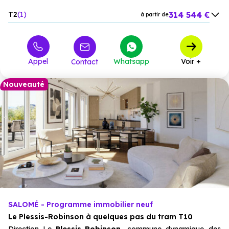
314 544 €
T2
1
à partir de
797 500 €
T5
1
à partir de
Appel
Whatsapp
Voir +
Contact
Nouveauté
SALOMÉ - Programme immobilier neuf
Le Plessis-Robinson à quelques pas du tram T10