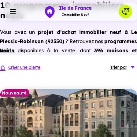
10 programmes immobiliers
Ile de France
neufs
Immobilier Neuf
Vous avez un
projet d’achat immobilier neuf à Le
Programmes neufs
Plessis-Robinson (92350)
? Retrouvez nos
programmes
neufs
Voir +
disponibles à la vente, dont
396 maisons et
Habiter
appartements neufs du studio au 5 pièces et plus,
Créer une alerte
Trier
par
prix promoteur
et
sans frais d’agence
.
Investir
Selon les
programmes immobiliers neufs disponible
à Le Plessis-Robinson (92350)
, vous pouvez aussi
Nouveauté
Actualités
bénéficier des avantages du neuf :
PTZ, TVA réduite
dans certains cas, frais de notaire réduits, bonnes
Ressources
performances énergétiques, garanties constructeur, etc.
Financer