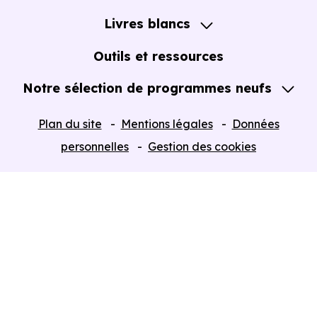
Notre Accompagnement
Livres blancs
Notre Expertise
Guide de l'Achat immobilier neuf en VEFA
Outils et ressources
Notre sélection de programmes neufs
Tous nos Programmes neufs
Plan du site
Mentions légales
Données
Programmes neufs Dispositif Jeanbrun
personnelles
Gestion des cookies
Retour