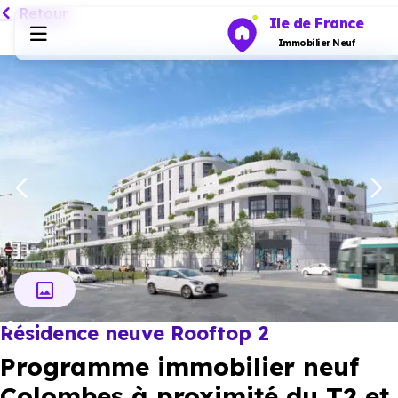
Retour
Ile de France
Immobilier Neuf
Programmes neufs
Habiter
Investir
Actualités
Résidence neuve Rooftop 2
Ressources
Programme immobilier neuf
Financer
Colombes à proximité du T2 et