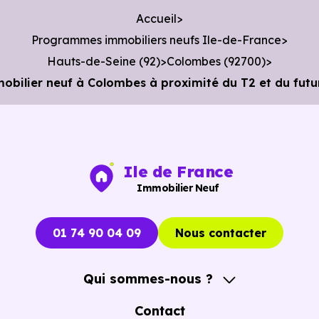
soit 15 min à pied
.
Accueil
Poste :
La Poste Aragon
à 244 m, soit 1 min en voiture
Programmes immobiliers neufs Ile-de-France
ou à 254 m, soit 3 min à pied
.
Hauts-de-Seine (92)
Colombes (92700)
bilier neuf à Colombes à proximité du T2 et du futur
Bibliothèque :
Mediatheque de la Marine
à 970 m, soit
2 min en voiture ou à 298 m, soit 4 min à pied
.
Ile de France
Immobilier Neuf
01 74 90 04 09
Nous contacter
Qui sommes-nous ?
A propos
Contact