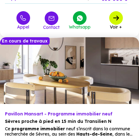
460 000 €
T3
8
à partir de
680 000 €
T4
4
à partir de
Appel
Whatsapp
Voir +
Contact
1 215 000 €
T5
2
à partir de
En cours de travaux
Pavillon Mansart - Programme immobilier neuf
Sèvres proche à pied en 15 min du Transilien N
Ce
programme immobilier
neuf s’inscrit dans la commune
recherchée de Sèvres, au sein des
Hauts-de-Seine
, dans le