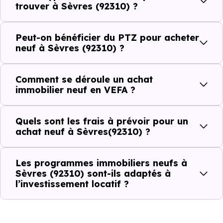
ou investir dans la commune.
trouver à Sèvres (92310) ?
Peut-on bénéficier du PTZ pour acheter
Combien coûte un logement à Sèvres
neuf à Sèvres (92310) ?
(92310) ?
Comment se déroule un achat
C'est souvent la première question. Voici les repères de
immobilier neuf en VEFA ?
prix à connaître pour un achat immobilier à Sèvres
(92310) :
Quels sont les frais à prévoir pour un
achat neuf à Sèvres(92310) ?
Prix
Prix
Prix
Les programmes immobiliers neufs à
minimum
moyen
maximum
Sèvres (92310) sont-ils adaptés à
l’investissement locatif ?
5 530 €
Appartement
3 910 € /m²
7 708 € /m²
/m²