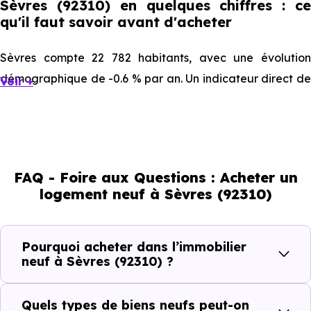
Sèvres (92310) en quelques chiffres : ce
qu'il faut savoir avant d'acheter
Sèvres compte 22 782 habitants, avec une évolution
démographique de -0.6 % par an. Un indicateur direct de
Voir +
l'attractivité de la commune et du dynamisme de son
marché immobilier. La population se répartit entre 41.37 %
d'adultes (dont 72.8 % d'actifs), 23.6 % de seniors, 17.28 %
de jeunes et 17.76 % d'enfants. Un profil démographique
FAQ - Foire aux Questions : Acheter un
qui renseigne directement sur la demande locative locale
logement neuf à Sèvres (92310)
et les typologies de biens les plus recherchées.
Côté cadre de vie, Sèvres (92310) dispose de 59
Pourquoi acheter dans l’immobilier
commerces, 80 professions médicales et 17
neuf à Sèvres (92310) ?
établissements scolaires. Des équipements du quotidien
qui constituent autant d'arguments concrets pour habiter
Quels types de biens neufs peut-on