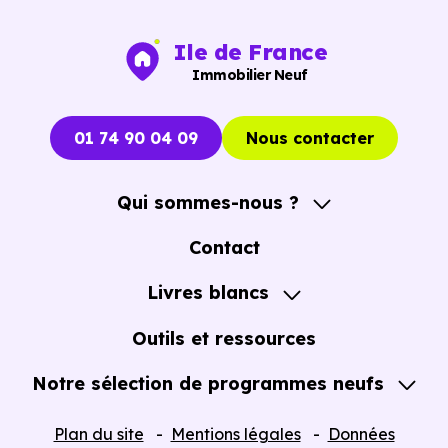
Ile de France
Point de comparaison
Dans l’ancien
Dans le 
Immobilier Neuf
Environ
2 
01 74 90 04 09
Nous contacter
Environ
7 à 8 %
soit une 
Frais de notaire
du prix d’achat
important
Qui sommes-nous ?
l’acquisiti
A propos
Contact
Possibilit
Notre Accompagnement
Livres blancs
Plus limitées selon
bénéficie
Notre Expertise
Guide de l'Achat immobilier neuf en VEFA
Aides à l’achat
le type de bien et
et de la
T
Outils et ressources
le projet
réduite
, 
Notre sélection de programmes neufs
conditions
Tous nos Programmes neufs
Plan du site
Mentions légales
Données
Logemen