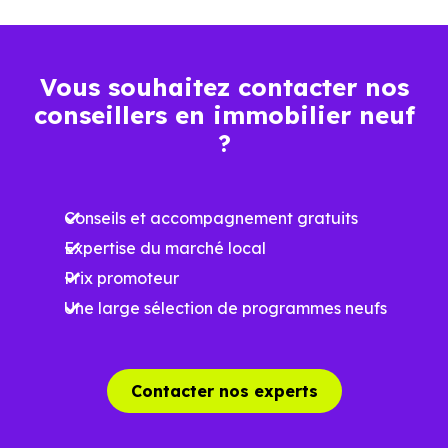
7 317 €
Maison
4 360 € /m²
10 975 € /m²
/m²
Vous souhaitez contacter nos
conseillers en immobilier neuf
Ces prix varient selon la localisation dans la commune, la
?
surface, les prestations et le stade d'avancement du
programme. Notre moteur de recherche vous permet
Conseils et accompagnement gratuits
d'explorer et de filtrer l'ensemble des programmes
Expertise du marché local
disponibles à Sèvres (92310) selon votre budget.
Prix promoteur
Le parc résidentiel de Sèvres (92310) se compose de 81 %
Une large sélection de programmes neufs
d'appartements et 19 % de maisons, dont 3.6 % de
résidences secondaires.
Contacter nos experts
Avec 52.5 % de propriétaires et [[PourcentageLocataires]
% de locataires, Sèvres présente deux indicateurs