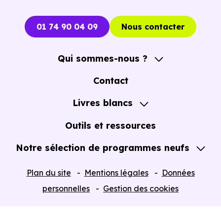
01 74 90 04 09
Nous contacter
Qui sommes-nous ?
A propos
Contact
Notre Accompagnement
Livres blancs
Notre Expertise
Guide de l'Achat immobilier neuf en VEFA
Outils et ressources
Notre sélection de programmes neufs
Tous nos Programmes neufs
Plan du site
Mentions légales
Données
Programmes neufs Dispositif Jeanbrun
personnelles
Gestion des cookies