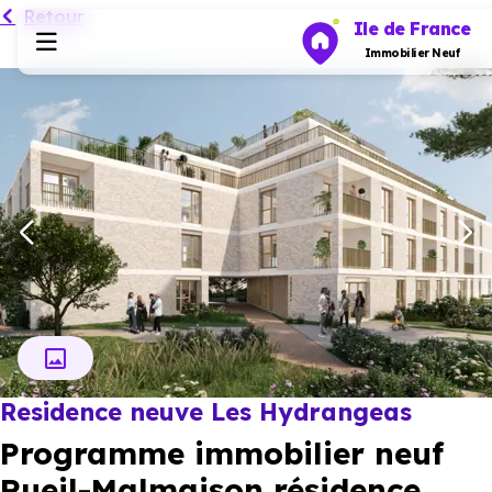
Retour
Ile de France
Immobilier Neuf
Programmes neufs
Habiter
Investir
Actualités
Résidence neuve Les Hydrangeas
Ressources
Programme immobilier neuf
Financer
Rueil-Malmaison résidence