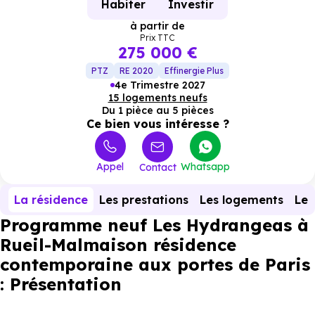
Habiter
Investir
à partir de
Prix TTC
275 000 €
PTZ
RE 2020
Effinergie Plus
4e Trimestre 2027
15 logements neufs
Du 1 pièce au 5 pièces
Ce bien vous intéresse ?
Appel
Whatsapp
Contact
La résidence
Les prestations
Les logements
Le 
Programme neuf Les Hydrangeas à
Rueil-Malmaison résidence
contemporaine aux portes de Paris
: Présentation