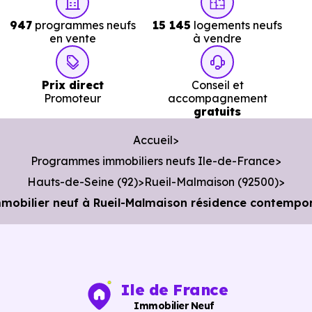
947
programmes neufs
15 145
logements neufs
en vente
à vendre
Services :
Prix direct
Conseil et
Police :
Commissariat de police de Rueil-Malmaison
Promoteur
accompagnement
gratuits
2 km, soit 4 min en voiture ou à 1.7 km, soit 20 min à
pied
.
Accueil
Programmes immobiliers neufs Ile-de-France
Poste :
La Poste Centre
à 2 km, soit 4 min en voiture
Hauts-de-Seine (92)
Rueil-Malmaison (92500)
ou à 1.4 km, soit 16 min à pied
.
obilier neuf à Rueil-Malmaison résidence contempora
Bibliothèque :
Médiathèque Flora Tristan
à 1.9 km, soit
4 min en voiture ou à 1.3 km, soit 16 min à pied
.
Ile de France
Immobilier Neuf