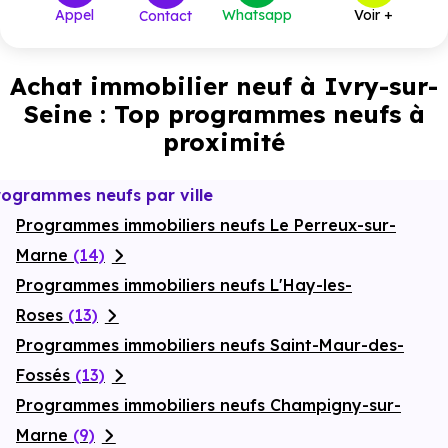
Appel
Whatsapp
Voir +
Contact
592 000 €
T5
2
à partir de
Achat immobilier neuf à Ivry-sur-
Seine : Top programmes neufs à
proximité
rogrammes neufs par ville
Programmes immobiliers neufs Le Perreux-sur-
Marne
(14)
Programmes immobiliers neufs L'Hay-les-
Roses
(13)
Programmes immobiliers neufs Saint-Maur-des-
Fossés
(13)
Programmes immobiliers neufs Champigny-sur-
Marne
(9)