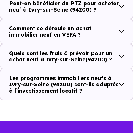
ou investir dans la commune.
Peut-on bénéficier du PTZ pour acheter
neuf à Ivry-sur-Seine (94200) ?
Combien coûte un logement à Ivry-sur-
Comment se déroule un achat
Seine (94200) ?
immobilier neuf en VEFA ?
C'est souvent la première question. Voici les repères de
Quels sont les frais à prévoir pour un
prix à connaître pour un achat immobilier à Ivry-sur-
achat neuf à Ivry-sur-Seine(94200) ?
Seine (94200) :
Les programmes immobiliers neufs à
Ivry-sur-Seine (94200) sont-ils adaptés
Prix
Prix
Prix
à l’investissement locatif ?
minimum
moyen
maximum
5 333 €
Appartement
3 754 € /m²
7 497 € /m²
/m²