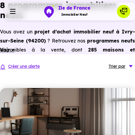
8 programmes immobiliers
Ile de France
neufs
Immobilier Neuf
Vous avez un
projet d’achat immobilier neuf à Ivry-
Programmes neufs
sur-Seine (94200)
? Retrouvez nos
programmes neufs
disponibles à la vente, dont
Voir +
285 maisons e
Habiter
appartements neufs du studio au 5 pièces et plus,
Créer une alerte
Trier
par
prix promoteur
et
sans frais d’agence
.
Investir
Selon les
programmes immobiliers neufs disponible
à Ivry-sur-Seine (94200)
, vous pouvez aussi bénéficie
Actualités
des avantages du neuf :
PTZ, TVA réduite
dans certains
cas, frais de notaire réduits, bonnes performances
Ressources
énergétiques, garanties constructeur, etc.
Financer