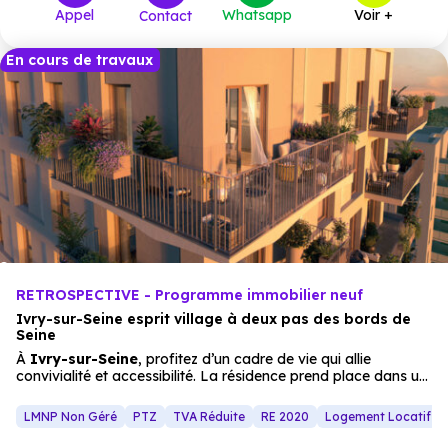
Appel
Whatsapp
Voir +
Contact
625 592 €
T5
2
à partir de
En cours de travaux
RETROSPECTIVE - Programme immobilier neuf
Ivry-sur-Seine esprit village à deux pas des bords de
Seine
À
Ivry-sur-Seine
, profitez d’un cadre de vie qui allie
convivialité et accessibilité. La résidence prend place dans un
quartier vivant, à
proximité
des équipements publics, des
établissements scolaires, des
commerces
et des marchés.
LMNP Non Géré
PTZ
TVA Réduite
RE 2020
Logement Locatif In
Grâce à un solide réseau de transports en commun, rejoindre
la
métro
pole devient simple et rapide. Le tout dans une