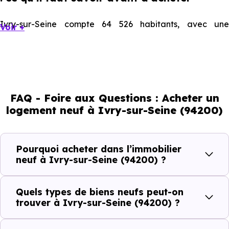
Ivry-sur-Seine compte 64 526 habitants, avec une
Voir +
évolution démographique de 1 % par an. Un indicateur
direct de l'attractivité de la commune et du dynamisme
de son marché immobilier. La population se répartit entre
40.04 % d'adultes (dont 62.1 % d'actifs), 16.97 % de
FAQ - Foire aux Questions : Acheter un
seniors, 25.07 % de jeunes et 17.91 % d'enfants. Un profil
logement neuf à Ivry-sur-Seine (94200)
démographique qui renseigne directement sur la
demande locative locale et les typologies de biens les
plus recherchées.
Pourquoi acheter dans l’immobilier
neuf à Ivry-sur-Seine (94200) ?
Côté cadre de vie, Ivry-sur-Seine (94200) dispose de 186
commerces, 114 professions médicales et 52
Quels types de biens neufs peut-on
établissements scolaires. Des équipements du quotidien
trouver à Ivry-sur-Seine (94200) ?
qui constituent autant d'arguments concrets pour habiter