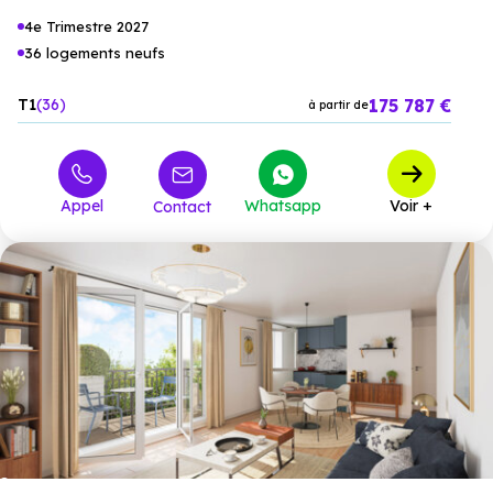
4e Trimestre 2027
36 logements neufs
175 787 €
T1
36
à partir de
Appel
Whatsapp
Voir +
Contact