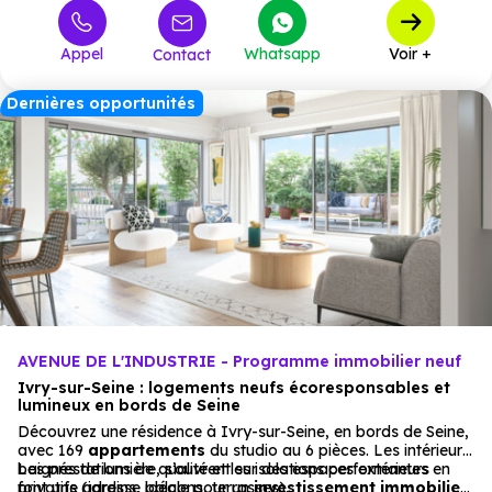
445 200 €
T3
4
à partir de
Appel
Whatsapp
Voir +
Contact
470 580 €
T3 Duplex
5
à partir de
498 000 €
T4
6
à partir de
Dernières opportunités
588 000 €
T5
1
à partir de
AVENUE DE L'INDUSTRIE - Programme immobilier neuf
Ivry-sur-Seine : logements neufs écoresponsables et
lumineux en bords de Seine
Découvrez une résidence à Ivry-sur-Seine, en bords de Seine,
avec 169
appartements
du studio au 6 pièces. Les intérieurs,
baignés de lumière, s’ouvrent sur des espaces extérieurs
Les prestations de qualité et les isolations performantes en
privatifs (jardins, balcons, terrasses).
font une adresse idéale pour un
investissement immobilier