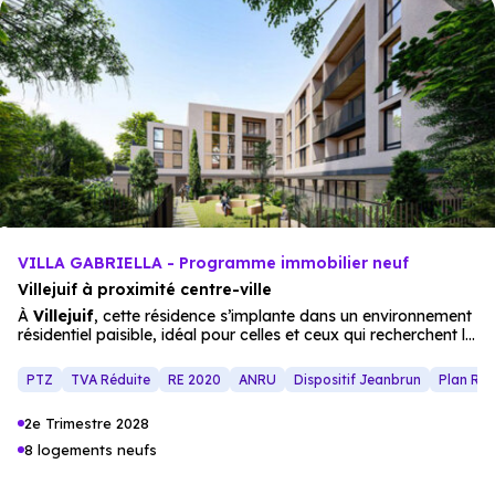
VILLA GABRIELLA - Programme immobilier neuf
Villejuif à proximité centre-ville
À
Villejuif
, cette résidence s’implante dans un environnement
résidentiel paisible, idéal pour celles et ceux qui recherchent le
calme sans renoncer à la
proximité
des services. Le
programme se situe à moins de 10 minutes à pied des
PTZ
TVA Réduite
RE 2020
ANRU
Dispositif Jeanbrun
Plan Re
commerces
, des établissements scolaires et des stations de
métro, offrant une organisation quotidienne simple et fluide.
2e Trimestre 2028
La résidence de standing se distingue par son écriture
architecturale contemporaine et élégante. Elle propose 28
8 logements neufs
appartements neufs
, allant du
studio
au
4 pièces
, ainsi
que 2 villas-appartements de
4 pièces
dotées de
jardin
s