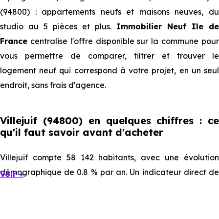
(94800) : appartements neufs et maisons neuves, du
studio au 5 pièces et plus.
Immobilier Neuf Ile de
France
centralise l'offre disponible sur la commune pour
vous permettre de comparer, filtrer et trouver le
logement neuf qui correspond à votre projet, en un seul
endroit, sans frais d'agence.
Villejuif (94800) en quelques chiffres : ce
qu'il faut savoir avant d'acheter
Villejuif compte 58 142 habitants, avec une évolution
démographique de 0.8 % par an. Un indicateur direct de
Voir +
l'attractivité de la commune et du dynamisme de son
marché immobilier. La population se répartit entre 40.2 %
d'adultes (dont 63.1 % d'actifs), 18.46 % de seniors, 23.93 %