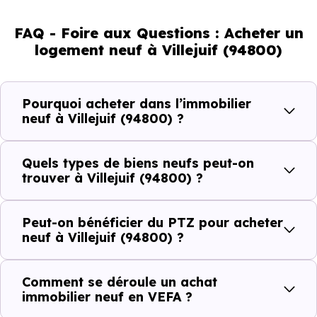
de jeunes et 17.42 % d'enfants. Un profil démographique
FAQ - Foire aux Questions : Acheter un
qui renseigne directement sur la demande locative locale
logement neuf à Villejuif (94800)
et les typologies de biens les plus recherchées.
Côté cadre de vie, Villejuif (94800) dispose de 109
Pourquoi acheter dans l’immobilier
commerces, 109 professions médicales et 37
neuf à Villejuif (94800) ?
établissements scolaires. Des équipements du quotidien
qui constituent autant d'arguments concrets pour habiter
Quels types de biens neufs peut-on
ou investir dans la commune.
trouver à Villejuif (94800) ?
Peut-on bénéficier du PTZ pour acheter
Combien coûte un logement à Villejuif
neuf à Villejuif (94800) ?
(94800) ?
Comment se déroule un achat
C'est souvent la première question. Voici les repères de
immobilier neuf en VEFA ?
prix à connaître pour un achat immobilier à Villejuif