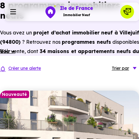
8 programmes immobiliers
Ile de France
neufs
Immobilier Neuf
Vous avez un
projet d’achat immobilier neuf à Villejuif
Programmes neufs
(94800)
? Retrouvez nos
programmes neufs
disponibles
à la vente, dont
Voir +
34 maisons et appartements neufs d
Habiter
studio au 5 pièces et plus,
à
prix promoteur
et
sans
Créer une alerte
Trier
par
frais d’agence
.
Investir
Selon les
programmes immobiliers neufs disponible
à Villejuif (94800)
, vous pouvez aussi bénéficier de
Nouveauté
Actualités
avantages du neuf :
PTZ, TVA réduite
dans certains cas
frais de notaire réduits, bonnes performances
Ressources
énergétiques, garanties constructeur, etc.
Financer