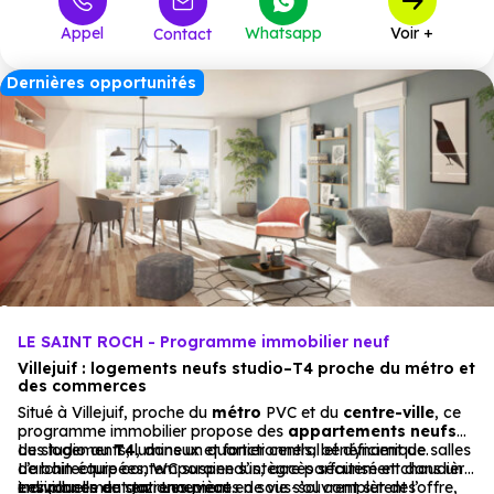
Appel
Whatsapp
Voir +
Contact
Dernières opportunités
LE SAINT ROCH - Programme immobilier neuf
Villejuif : logements neufs studio–T4 proche du métro et
des commerces
Situé à Villejuif, proche du
métro
PVC et du
centre-ville
, ce
programme immobilier propose des
appartements
neufs
du studio au
Les logements, lumineux et fonctionnels, bénéficient de salles
T4
, dans un quartier central et dynamique.
L’architecture contemporaine s’intègre parfaitement dans un
de bain équipées, WC suspendus, accès sécurisé et chaudière
environnement en renouveau.
individuelle au gaz. Les pièces de vie s’ouvrent sur des
Les places de stationnement en sous-sol complètent l’offre,