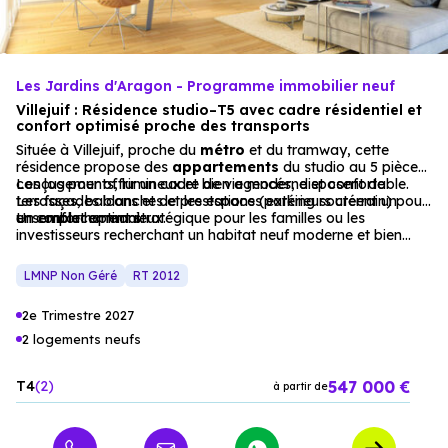
Les Jardins d'Aragon - Programme immobilier neuf
Villejuif : Résidence studio–T5 avec cadre résidentiel et
confort optimisé proche des transports
Située à Villejuif, proche du
métro
et du tramway, cette
résidence propose des
appartements
du studio au 5 pièces,
conçus pour offrir un cadre de vie moderne et confortable.
Les logements, lumineux et bien agencés, disposent de
Les façades blanches et les espaces extérieurs créent un
terrasses, balcons et de prestations (parking souterrain) pour
ensemble harmonieux.
un confort optimal.
Un emplacement stratégique pour les familles ou les
investisseurs recherchant un habitat neuf moderne et bien
desservi.
LMNP Non Géré
RT 2012
2e Trimestre 2027
2 logements neufs
547 000 €
T4
2
à partir de