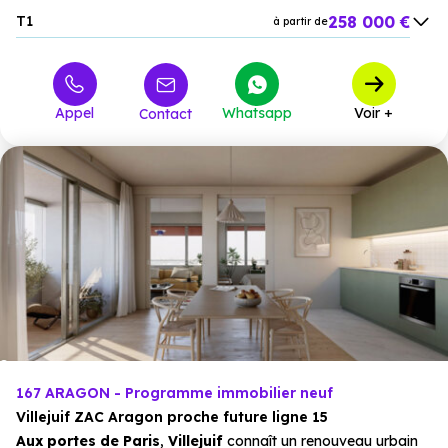
258 000 €
T1
à partir de
353 500 €
T2
à partir de
348 000 €
T3
à partir de
Appel
Whatsapp
Voir +
Contact
454 000 €
T4
à partir de
167 ARAGON - Programme immobilier neuf
Villejuif ZAC Aragon proche future ligne 15
Aux portes de Paris
,
Villejuif
connaît un renouveau urbain