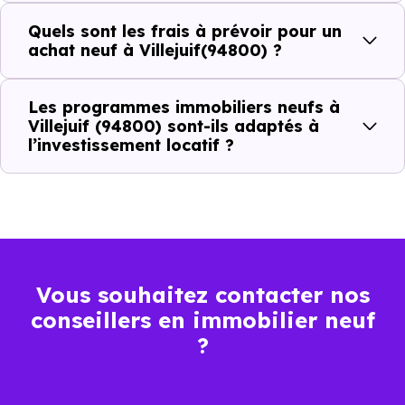
(94800) :
Quels sont les frais à prévoir pour un
achat neuf à Villejuif(94800) ?
Prix
Prix
Prix
Les programmes immobiliers neufs à
minimum
moyen
maximum
Villejuif (94800) sont-ils adaptés à
l’investissement locatif ?
5 164 €
Appartement
3 422 € /m²
7 296 € /m²
/m²
4 481 €
Maison
2 533 € /m²
7 243 € /m²
/m²
Vous souhaitez contacter nos
conseillers en immobilier neuf
Ces prix varient selon la localisation dans la commune, la
?
surface, les prestations et le stade d'avancement du
programme. Notre moteur de recherche vous permet