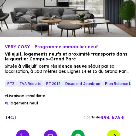
VERY COSY - Programme immobilier neuf
Villejuif, logements neufs et proximité transports dans
le quartier Campus-Grand Parc
Située à Villejuif, cette
résidence neuve
séduit par sa
localisation, à 500 mètres des Lignes 14 et 15 du Grand Paris
Express, et son intégration dans le quartier Campus-Grand
Parc. Les
appartements
(du studio au 5 pièces) offrent des
PTZ
TVA Réduite
RT 2012
Dispositif Jeanbrun
Plan Relance Lo
espaces lumineux et des prestations haut de gamme (salle de
bain équipée, résidence sécurisée, stationnement en sous-
Livraison immédiate
sol), tandis que les extérieurs (balcon, terrasse) invitent à la
détente. Un projet idéal pour une résidence principale ou un
1 logement neuf
investissement immobilier
, dans un environnement alliant
qualité de vie
et accessibilité.
494 673 €
T4
1
à partir de