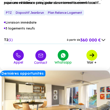
espaces extérieurs cosy, pour des moments conviviaux.
pour une résidence principale ou un investissement locatif
réussi.
PTZ
Dispositif Jeanbrun
Plan Relance Logement
Livraison immédiate
3 logements neufs
360 000 €
T2
1
à partir de
387 000 €
T3
2
à partir de
Appel
Whatsapp
Voir +
Contact
Dernières opportunités