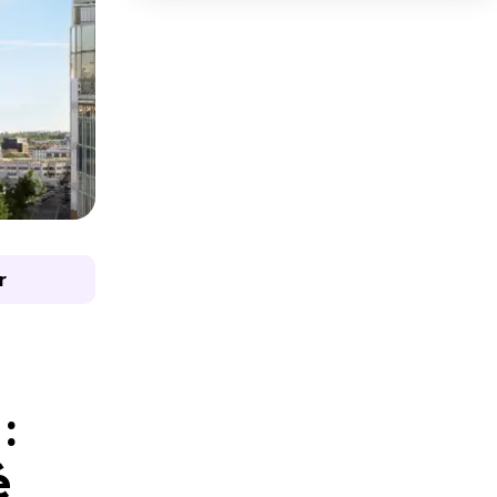
r
:
é