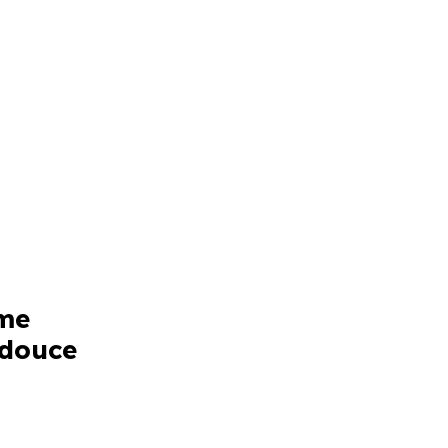
mme
 douce