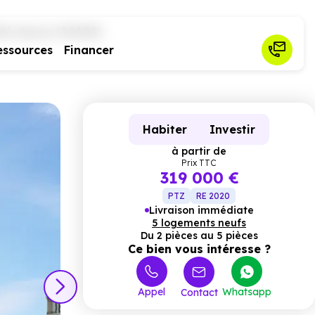
ité douce (94200)
essources
Financer
Habiter
Investir
à partir de
Prix TTC
319 000 €
PTZ
RE 2020
Livraison immédiate
5 logements neufs
Du 2 pièces au 5 pièces
Ce bien vous intéresse ?
Appel
Whatsapp
Contact