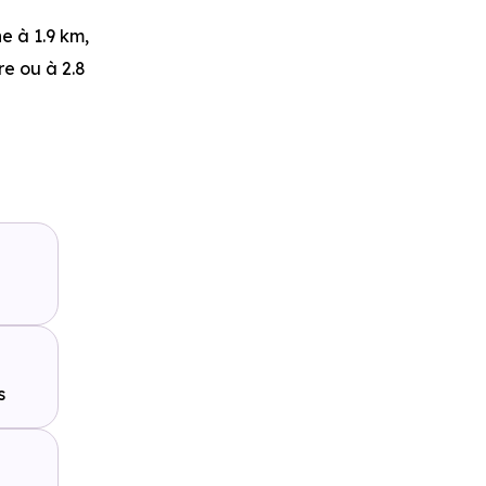
ne
à 1.9 km,
re ou à 2.8
le Roy
à 3.2
ure ou à 3
rt -
n voiture
s
à 3.8 km,
 5 km, soit 6