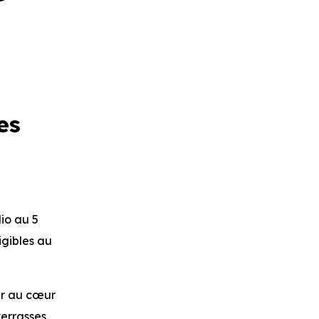
es
io au 5
igibles au
er au cœur
terrasses