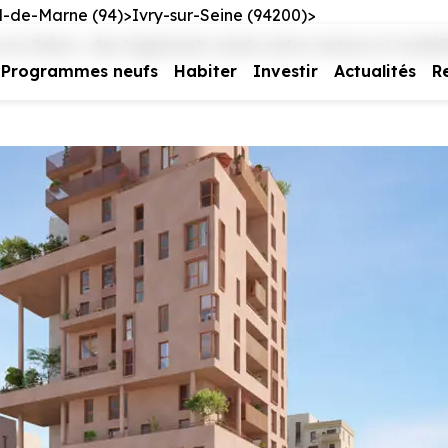
l-de-Marne (94)
Ivry-sur-Seine (94200)
ur-Seine : des logements neufs entre nature et mobil
Programmes neufs
Habiter
Investir
Actualités
R