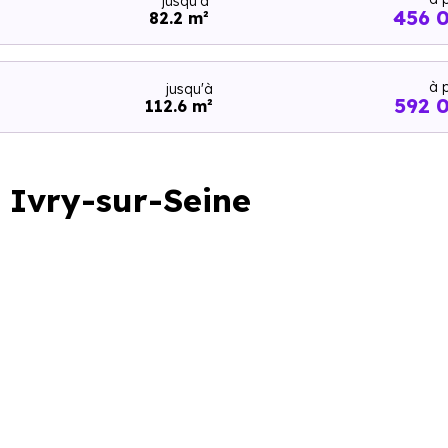
jusqu'à
456 
82.2 m²
à p
jusqu'à
592 
112.6 m²
à Ivry-sur-Seine