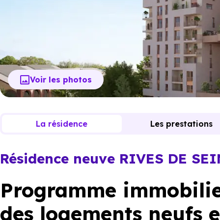
Voir les photos
La résidence
Les prestations
Résidence neuve RIVES DE SE
Programme immobilier
des logements neufs e