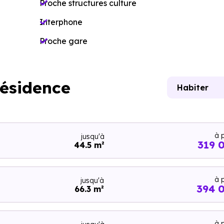
Proche structures culture
Interphone
Proche gare
résidence
Habiter
à p
jusqu'à
319 
44.5 m²
à p
jusqu'à
394 
66.3 m²
à p