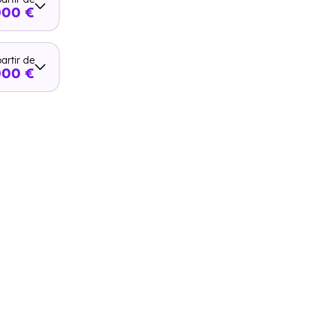
000 €
artir de
000 €