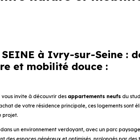
EINE à Ivry-sur-Seine : d
e et mobilité douce :
vous invite à découvrir des
appartements
neufs
du stud
’achat de votre résidence principale, ces logements sont él
 projet.
nt dans un environnement verdoyant, avec un parc paysag
rent des espaces généreux et optimisés, prolongés par des 