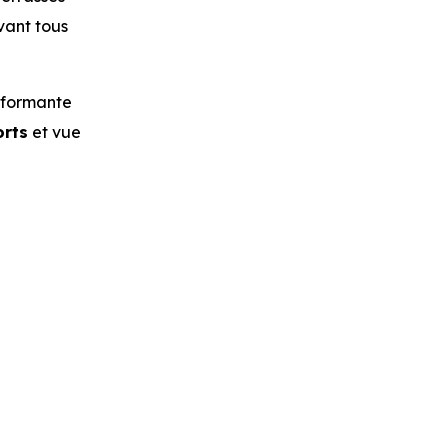
vant tous
erformante
orts
et vue