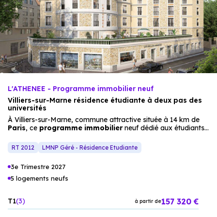
L'ATHENEE - Programme immobilier neuf
Villiers-sur-Marne résidence étudiante à deux pas des
universités
À Villiers-sur-Marne, commune attractive située à 14 km de
Paris
, ce
programme immobilier
neuf dédié aux étudiants
profite d’un
emplacement
stratégique et d’une excellente
desserte en
transports
en commun. La ville offre un cadre
RT 2012
LMNP Géré - Résidence Etudiante
de vie
dynamique
et fonctionnel, parfaitement adapté aux
besoins des étudiants comme aux attentes des
3e Trimestre 2027
investisseurs
. Cette résidence s’inscrit dans une approche
écologique, pensée pour conjuguer confort, durabilité et
5 logements neufs
modernité. Déployée sur trois bâtiments de quatre niveaux
avec combles aménagés, la résidence accueille des
studio
s
157 320 €
T1
3
neufs spécialement conçus pour la vie étudiante. Son
à partir de
architecture mêle habilement esprit traditionnel et écriture