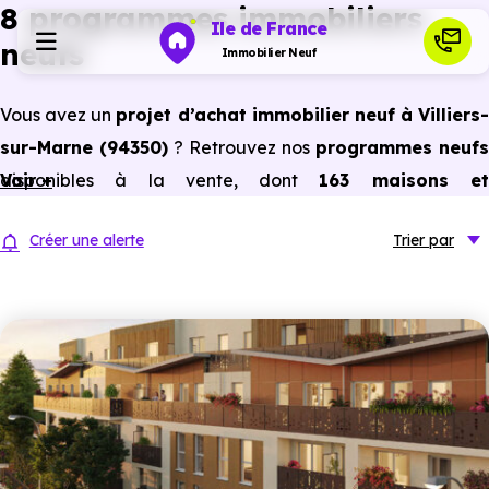
8 programmes immobiliers
Ile de France
neufs
Immobilier Neuf
Vous avez un
projet d’achat immobilier neuf à Villiers-
Programmes neufs
sur-Marne (94350)
? Retrouvez nos
programmes neufs
disponibles à la vente, dont
Voir +
163 maisons e
Habiter
appartements neufs du studio au 5 pièces et plus,
Créer une alerte
Trier
par
prix promoteur
et
sans frais d’agence
.
Investir
Selon les
programmes immobiliers neufs disponible
à Villiers-sur-Marne (94350)
, vous pouvez auss
Actualités
bénéficier des avantages du neuf :
PTZ, TVA réduite
dans certains cas, frais de notaire réduits, bonnes
Ressources
performances énergétiques, garanties constructeur, etc.
Financer