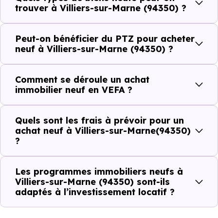
établissements scolaires. Des équipements du quotidien
trouver à Villiers-sur-Marne (94350) ?
qui constituent autant d'arguments concrets pour habiter
ou investir dans la commune.
Peut-on bénéficier du PTZ pour acheter
neuf à Villiers-sur-Marne (94350) ?
Combien coûte un logement à Villiers-sur-
Comment se déroule un achat
Marne (94350) ?
immobilier neuf en VEFA ?
C'est souvent la première question. Voici les repères de
Quels sont les frais à prévoir pour un
prix à connaître pour un achat immobilier à Villiers-sur-
achat neuf à Villiers-sur-Marne(94350)
Marne (94350) :
?
Les programmes immobiliers neufs à
Prix
Prix
Prix
Villiers-sur-Marne (94350) sont-ils
adaptés à l’investissement locatif ?
minimum
moyen
maximum