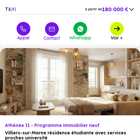
180 000 €
T1
4
à partir de
242 400 €
T2
17
à partir de
274 300 €
T3
9
à partir de
Appel
Whatsapp
Voir +
Contact
358 700 €
T4
5
à partir de
Athénée II - Programme immobilier neuf
Villiers-sur-Marne résidence étudiante avec services
proches université