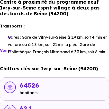
Centre à proximité du programme neuf
Ivry-sur-Seine esprit village à deux pas
des bords de Seine (94200)
Transports :
Gares :
Gare de Vitry-sur-Seine
à 1.9 km, soit 4 min en
voiture ou à 1.8 km, soit 21 min à pied
,
Gare de
Voir +
Bibliothèque François Mitterrand
à 3.3 km, soit 8 min
en voiture ou à 2.7 km, soit 32 min à pied
,
Gare d'Ivry-
sur-Seine
à 1.3 km, soit 3 min en voiture ou à 968 m,
Chiffres clés sur Ivry-sur-Seine (94200)
soit 12 min à pied
.
Bus :
Ligne 323 : Ivry-Gambetta
à 199 m, soit 0 min en
64526
voiture ou à 199 m, soit 2 min à pied
,
Ligne 125 - Ligne
habitants
25 - Ligne 325 : Gambetta
à 224 m, soit 1 min en
voiture ou à 205 m, soit 2 min à pied
.
62.1