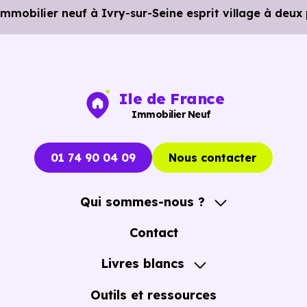
soit 3 min en voiture ou à 1.5 km, soit 18 min à pied
.
obilier neuf à Ivry-sur-Seine esprit village à deux 
Ile de France
Immobilier Neuf
01 74 90 04 09
Nous contacter
Qui sommes-nous ?
A propos
Contact
Notre Accompagnement
Livres blancs
Notre Expertise
Guide de l'Achat immobilier neuf en VEFA
Outils et ressources