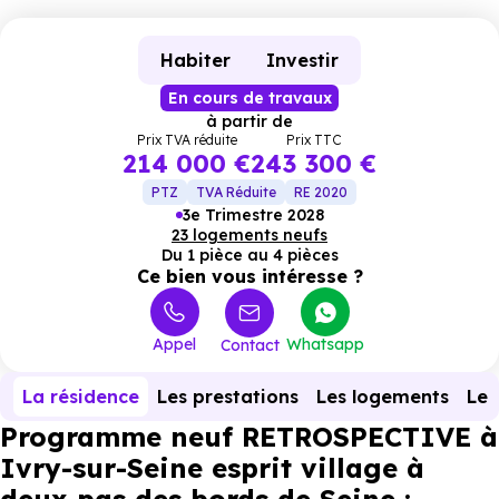
Habiter
Investir
En cours de travaux
à partir de
Prix TVA réduite
Prix TTC
214 000 €
243 300 €
PTZ
TVA Réduite
RE 2020
3e Trimestre 2028
23 logements neufs
Du 1 pièce au 4 pièces
Ce bien vous intéresse ?
Appel
Whatsapp
Contact
La résidence
Les prestations
Les logements
Le 
Programme neuf RETROSPECTIVE à
Ivry-sur-Seine esprit village à