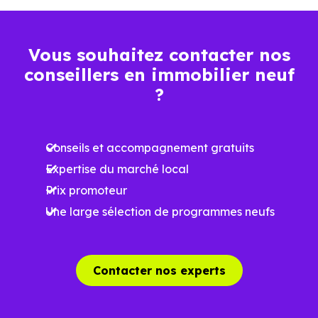
4 407 €
Maison
2 566 € /m²
7 084 € /m²
/m²
Vous souhaitez contacter nos
conseillers en immobilier neuf
Ces prix varient selon la localisation dans la commune, la
?
surface, les prestations et le stade d'avancement du
programme. Notre moteur de recherche vous permet
Conseils et accompagnement gratuits
d'explorer et de filtrer l'ensemble des programmes
Expertise du marché local
disponibles à Créteil (94000) selon votre budget.
Prix promoteur
Le parc résidentiel de Créteil (94000) se compose de 92
Une large sélection de programmes neufs
% d'appartements et 8 % de maisons, dont 0.9 % de
résidences secondaires.
Contacter nos experts
Avec 33.5 % de propriétaires et [[PourcentageLocataires]
% de locataires, Créteil présente deux indicateurs