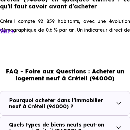
qu'il faut savoir avant d'acheter
Créteil compte 92 859 habitants, avec une évolution
démographique de 0.6 % par an. Un indicateur direct de
Voir +
l'attractivité de la commune et du dynamisme de son
marché immobilier. La population se répartit entre 38.66 %
d'adultes (dont 65 % d'actifs), 19.52 % de seniors, 22.08 %
de jeunes et 19.74 % d'enfants. Un profil démographique
FAQ - Foire aux Questions : Acheter un
qui renseigne directement sur la demande locative locale
logement neuf à Créteil (94000)
et les typologies de biens les plus recherchées.
Côté cadre de vie, Créteil (94000) dispose de 192
Pourquoi acheter dans l’immobilier
commerces, 341 professions médicales et 89
neuf à Créteil (94000) ?
établissements scolaires. Des équipements du quotidien
qui constituent autant d'arguments concrets pour habiter
Quels types de biens neufs peut-on