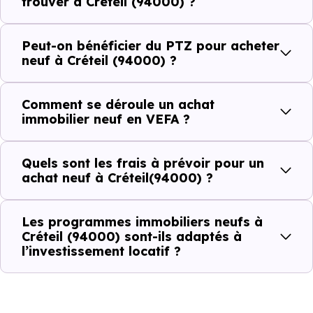
ou investir dans la commune.
trouver à Créteil (94000) ?
Peut-on bénéficier du PTZ pour acheter
Combien coûte un logement à Créteil
neuf à Créteil (94000) ?
(94000) ?
Comment se déroule un achat
C'est souvent la première question. Voici les repères de
immobilier neuf en VEFA ?
prix à connaître pour un achat immobilier à Créteil
(94000) :
Quels sont les frais à prévoir pour un
achat neuf à Créteil(94000) ?
Prix
Prix
Prix
Les programmes immobiliers neufs à
minimum
moyen
maximum
Créteil (94000) sont-ils adaptés à
l’investissement locatif ?
3 847 €
Appartement
2 545 € /m²
6 002 € /m²
/m²