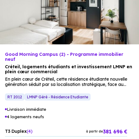
Good Morning Campus (2) - Programme immobilier
neuf
Créteil, logements étudiants et investissement LMNP en
plein cœur commercial
En plein cœur de Créteil, cette résidence étudiante nouvelle
génération séduit par sa localisation stratégique, face au
centre Créteil Soleil. Les
appartements
neufs
(du studio au
5 pièces) sont équipés de mobilier complet et de prestations
RT 2012
LMNP Géré - Résidence Etudiante
haut de gamme, pour un confort optimal. Les espaces
communs (rooftop, jardin potager) et la gestion
Livraison immédiate
professionnelle en font un choix judicieux pour un
investissement LMNP, alliant
qualité de vie
et rendement
4 logements neufs
attractif. Une opportunité unique pour les investisseurs en
quête de sérénité et de revenus défiscalisés.
381 696 €
T3 Duplex
4
à partir de