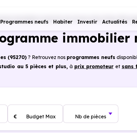
mes immobiliers neufs Ile-de-France
Val-d'Oise (95)
Lu
Programmes neufs
Habiter
Investir
Actualités
R
rogramme immobilier 
hes (95270)
? Retrouvez nos
programmes neufs
disponib
tudio au 5 pièces et plus,
à
prix promoteur
et
sans 
s à Luzarches (95270)
, vous pouvez aussi bénéficie
, frais de notaire réduits, bonnes performances énergéti
€
Budget Max
Nb de pièces