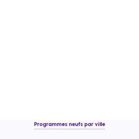
mmun
Dispositif Jeanbrun
Plan Relance Logement
Programmes neufs par ville