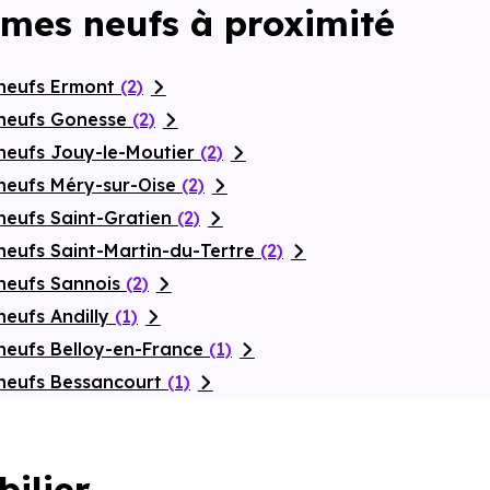
mes neufs à proximité
 neufs Ermont
(2)
 neufs Gonesse
(2)
neufs Jouy-le-Moutier
(2)
neufs Méry-sur-Oise
(2)
neufs Saint-Gratien
(2)
neufs Saint-Martin-du-Tertre
(2)
neufs Sannois
(2)
neufs Andilly
(1)
neufs Belloy-en-France
(1)
neufs Bessancourt
(1)
bilier