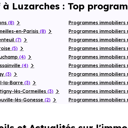
f à Luzarches : Top program
zons
(8)
Programmes immobiliers
eilles-en-Parisis
(8)
Programmes immobiliers
enteuil
(7)
Programmes immobiliers 
toise
(5)
Programmes immobiliers 
eauchamp
(4)
Programmes immobiliers 
sainville
(4)
Programmes immobiliers 
rgy
(3)
Programmes immobiliers 
l-la-Barre
(3)
Programmes immobiliers 
igny-lès-Cormeilles
(3)
Programmes immobiliers 
uville-lès-Gonesse
(2)
Programmes immobiliers 
ils et Actualités sur l'immo