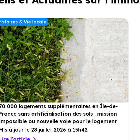
rritoires & Vie locale
70 000 logements supplémentaires en Île-de-
France sans artificialisation des sols : mission
impossible ou nouvelle voie pour le logement
?
Mis à jour le 28 juillet 2026 à 15h42
Lire l'article