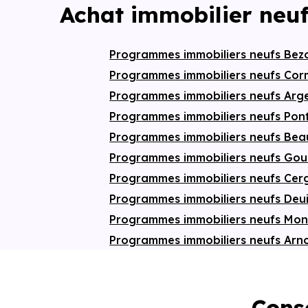
prestations complètent ce
confort
:
salle
Achat immobilier neu
de bain
équipée, parquet stratifié,
carrelage, ascenseur,
local à vélos
,
parking
en sous-sol, sans oublier la
sécurisation de la résidence par
Programmes immobiliers neufs Be
vidéophone
,
digicode
et
Vigik
. Chaque
Programmes immobiliers neufs Corm
logement s’ouvre sur un extérieur privatif —
terrasse
, loggia ou
jardin
— véritable
Programmes immobiliers neufs Arg
prolongement de l’espace de vie. Un cadre
idéal pour profiter des beaux jours et
Programmes immobiliers neufs Pon
savourer la tranquillité de
Luzarches
.
Programmes immobiliers neufs B
Programmes immobiliers neufs Gous
Programmes immobiliers neufs Ce
Programmes immobiliers neufs Deui
Programmes immobiliers neufs Mont
Programmes immobiliers neufs Arno
Conse