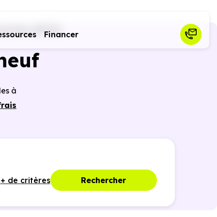
zarches (95270)
essources
Financer
neuf
les à
frais
r des
ques,
+ de critères
Rechercher