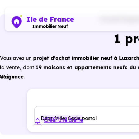
Ile de France
Accueil
Program
Immobilier Neuf
1 p
Vous avez un
projet d’achat immobilier neuf à Luzarc
la vente, dont
19 maisons et appartements neufs du s
d’agence
Voir +
.
Selon les
programmes immobiliers neufs disponible
avantages du neuf :
PTZ, TVA réduite
dans certains cas
garanties constructeur, etc.
Dépt, Ville, Code postal
Luzarches (95270)
Créer une alerte