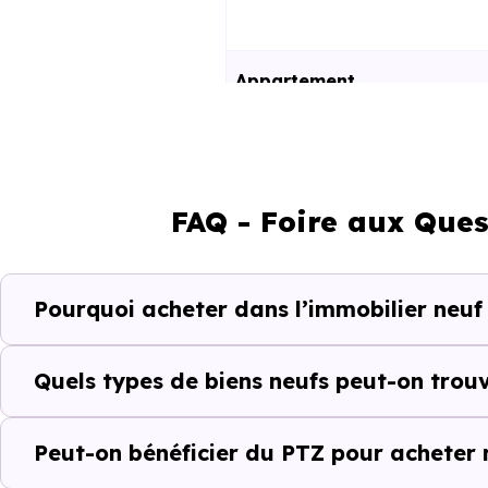
Appartement
Maison
FAQ - Foire aux Ques
Ces prix varient selon la lo
programme. Notre moteur de re
Luzarches (95270) selon votre 
Pourquoi acheter dans l’immobilier neuf
Le parc résidentiel de Luza
résidences secondaires.
Quels types de biens neufs peut-on trou
Avec 62 % de propriétaires 
Peut-on bénéficier du PTZ pour acheter 
complémentaires : un march
d'investissement ou d'achat de 