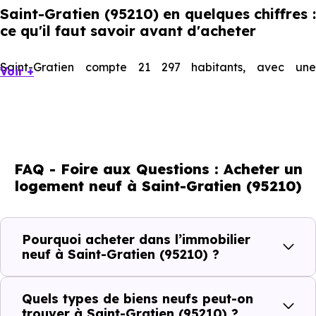
Saint-Gratien (95210) en quelques chiffres :
ce qu'il faut savoir avant d'acheter
Saint-Gratien compte 21 297 habitants, avec une
Voir +
évolution démographique de 0.4 % par an. Un indicateur
direct de l'attractivité de la commune et du dynamisme
de son marché immobilier. La population se répartit entre
39.53 % d'adultes (dont 66.7 % d'actifs), 22.96 % de seniors,
FAQ - Foire aux Questions : Acheter un
16.8 % de jeunes et 20.72 % d'enfants. Un profil
logement neuf à Saint-Gratien (95210)
démographique qui renseigne directement sur la
demande locative locale et les typologies de biens les
plus recherchées.
Pourquoi acheter dans l’immobilier
neuf à Saint-Gratien (95210) ?
Côté cadre de vie, Saint-Gratien (95210) dispose de 51
commerces, 57 professions médicales et 17
Quels types de biens neufs peut-on
établissements scolaires. Des équipements du quotidien
trouver à Saint-Gratien (95210) ?