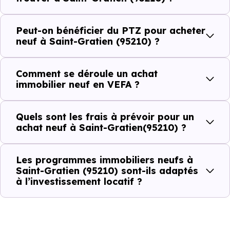
qui constituent autant d'arguments concrets pour habiter
ou investir dans la commune.
Peut-on bénéficier du PTZ pour acheter
neuf à Saint-Gratien (95210) ?
Combien coûte un logement à Saint-
Comment se déroule un achat
Gratien (95210) ?
immobilier neuf en VEFA ?
C'est souvent la première question. Voici les repères de
Quels sont les frais à prévoir pour un
prix à connaître pour un achat immobilier à Saint-Gratien
achat neuf à Saint-Gratien(95210) ?
(95210) :
Les programmes immobiliers neufs à
Saint-Gratien (95210) sont-ils adaptés
Prix
Prix
Prix
à l’investissement locatif ?
minimum
moyen
maximum
3 992 €