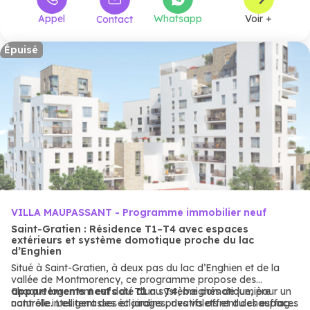
Appel
Whatsapp
Voir +
Contact
Épuisé
VILLA MAUPASSANT - Programme immobilier neuf
Saint-Gratien : Résidence T1–T4 avec espaces
extérieurs et système domotique proche du lac
d’Enghien
Situé à Saint-Gratien, à deux pas du lac d’Enghien et de la
vallée de Montmorency, ce programme propose des
appartements
Chaque logement est doté d’un système domotique, pour un
neufs
du
T1
au
T4
, baignés de lumière
naturelle. Les terrasses et jardins privatifs offrent des espaces
contrôle intelligent des éclairages, des volets et du chauffage.