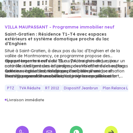
VILLA MAUPASSANT - Programme immobilier neuf
Saint-Gratien : Résidence T1–T4 avec espaces
extérieurs et système domotique proche du lac
d’Enghien
Situé à Saint-Gratien, à deux pas du lac d’Enghien et de la
vallée de Montmorency, ce programme propose des
appartements
Chaque logement est doté d’un système domotique, pour un
neufs
du
T1
au
T4
, baignés de lumière
naturelle. Les terrasses et jardins privatifs offrent des espaces
contrôle intelligent des éclairages, des volets et du chauffage.
extérieurs agréables, tandis que l’isolation phonique et
Cette innovation technologique, combinée à une localisation
Que ce soit pour une résidence principale ou un
thermique garantit une ambiance intérieure paisible et
stratégique, en fait un choix idéal pour les acquéreurs en
investissement immobilier
, ce programme allie confort,
économe en énergie.
quête d’un
praticité et
habitat durable
proximité
des espaces verts, dans un
et connecté.
environnement résidentiel dynamique.
PTZ
TVA Réduite
RT 2012
Dispositif Jeanbrun
Plan Relance Lo
Livraison immédiate