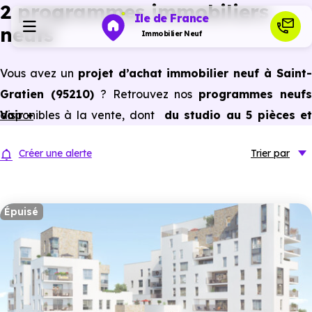
2 programmes immobiliers
Ile de France
neufs
Immobilier Neuf
Vous avez un
projet d’achat immobilier neuf à Saint-
Programmes neufs
Gratien (95210)
? Retrouvez nos
programmes neuf
disponibles à la vente, dont
Voir +
du studio au 5 pièces e
Habiter
plus,
à
prix promoteur
et
sans frais d’agence
.
Créer une alerte
Trier
par
Selon les
programmes immobiliers neufs disponible
Investir
à Saint-Gratien (95210)
, vous pouvez aussi bénéficier
des avantages du neuf :
PTZ, TVA réduite
dans certains
Épuisé
Actualités
cas, frais de notaire réduits, bonnes performances
énergétiques, garanties constructeur, etc.
Ressources
Financer