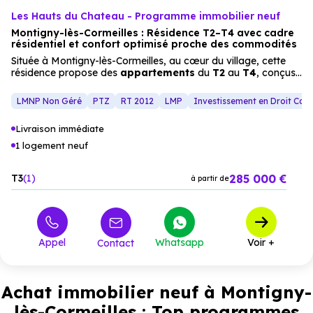
Les Hauts du Chateau - Programme immobilier neuf
Montigny-lès-Cormeilles : Résidence T2–T4 avec cadre
résidentiel et confort optimisé proche des commodités
Située à Montigny-lès-Cormeilles, au cœur du village, cette
résidence propose des
appartements
du
T2
au
T4
, conçus
pour offrir un cadre de vie moderne et confortable. Les
façades en brique rouge et les prestations (terrasses, jardins
LMNP Non Géré
PTZ
RT 2012
LMP
Investissement en Droit Co
privatifs) créent un ensemble harmonieux, idéal pour les
familles ou les investisseurs recherchant un habitat neuf alliant
Livraison immédiate
qualité de vie
et
proximité
des services.
1 logement neuf
285 000 €
T3
1
à partir de
Appel
Whatsapp
Voir +
Contact
Achat immobilier neuf à Montigny-
lès-Cormeilles : Top programmes