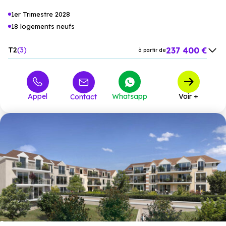
convivialité.
1er Trimestre 2028
18 logements neufs
237 400 €
T2
3
à partir de
259 300 €
T3
9
à partir de
288 900 €
T4
6
à partir de
Appel
Whatsapp
Voir +
Contact