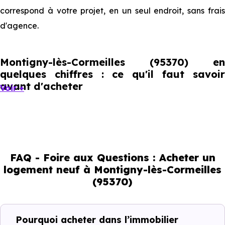
correspond à votre projet, en un seul endroit, sans frais
d'agence.
Montigny-lès-Cormeilles (95370) en
quelques chiffres : ce qu'il faut savoir
avant d'acheter
Voir +
Montigny-lès-Cormeilles compte 22 390 habitants, avec
une évolution démographique de 1.1 % par an. Un
indicateur direct de l'attractivité de la commune et du
FAQ - Foire aux Questions : Acheter un
dynamisme de son marché immobilier. La population se
logement neuf à Montigny-lès-Cormeilles
répartit entre 39.67 % d'adultes (dont 63 % d'actifs), 17.04
(95370)
% de seniors, 18.92 % de jeunes et 24.37 % d'enfants. Un
profil démographique qui renseigne directement sur la
demande locative locale et les typologies de biens les
Pourquoi acheter dans l’immobilier