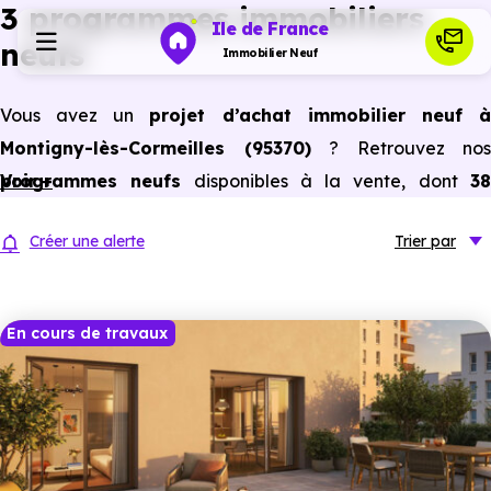
3 programmes immobiliers
Ile de France
neufs
Immobilier Neuf
Vous avez un
projet d’achat immobilier neuf 
Programmes neufs
Montigny-lès-Cormeilles (95370)
? Retrouvez nos
programmes neufs
Voir +
disponibles à la vente, dont
3
Habiter
maisons et appartements neufs du studio au 5
Créer une alerte
Trier
par
pièces et plus,
à
prix promoteur
et
sans frais
Investir
d’agence
.
Selon les
programmes immobiliers neufs disponible
En cours de travaux
Actualités
à Montigny-lès-Cormeilles (95370)
, vous pouvez auss
bénéficier des avantages du neuf :
PTZ, TVA réduite
Ressources
dans certains cas, frais de notaire réduits, bonnes
performances énergétiques, garanties constructeur, etc.
Financer