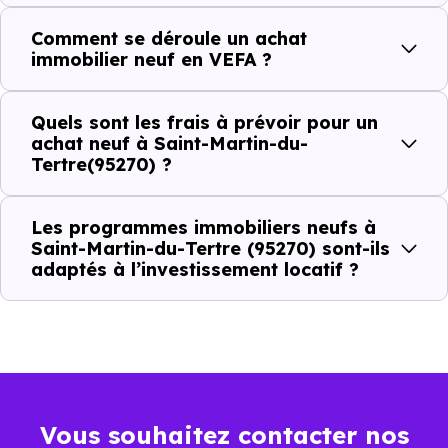
Martin-du-Tertre (95270) ?
Comment se déroule un achat
immobilier neuf en VEFA ?
C'est souvent la première question. Voici les repères de
prix à connaître pour un achat immobilier à Saint-Martin-
Quels sont les frais à prévoir pour un
du-Tertre (95270) :
achat neuf à Saint-Martin-du-
Tertre(95270) ?
Prix
Prix
Prix
Les programmes immobiliers neufs à
Saint-Martin-du-Tertre (95270) sont-ils
minimum
moyen
maximum
adaptés à l’investissement locatif ?
3 272 €
Appartement
2 479 € /m²
4 831 € /m²
/m²
2 707 €
Maison
1 615 € /m²
3 667 € /m²
/m²
Vous souhaitez contacter nos