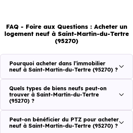
direct de l'attractivité de la commune et du dynamisme
de son marché immobilier. La population se répartit entre
FAQ - Foire aux Questions : Acheter un
40.83 % d'adultes (dont 72.2 % d'actifs), 20.29 % de
logement neuf à Saint-Martin-du-Tertre
seniors, 16.04 % de jeunes et 22.84 % d'enfants. Un profil
(95270)
démographique qui renseigne directement sur la
demande locative locale et les typologies de biens les
plus recherchées.
Pourquoi acheter dans l’immobilier
neuf à Saint-Martin-du-Tertre (95270) ?
Côté cadre de vie, Saint-Martin-du-Tertre (95270)
dispose de 2 commerces, 3 professions médicales et 2
Quels types de biens neufs peut-on
établissements scolaires. Des équipements du quotidien
trouver à Saint-Martin-du-Tertre
(95270) ?
qui constituent autant d'arguments concrets pour habiter
ou investir dans la commune.
Peut-on bénéficier du PTZ pour acheter
neuf à Saint-Martin-du-Tertre (95270) ?
Combien coûte un logement à Saint-