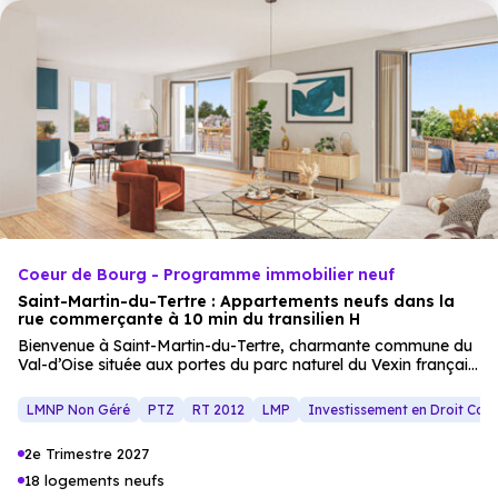
prestations de qualité et des finitions soignées. Cette adresse
conjugue le charme d’un environnement verdoyant, le
confort
moderne et une situation stratégique à
proximité
des transports. Une opportunité idéale pour concrétiser un
projet de résidence principale ou envisager un investissement
locatif.
Coeur de Bourg - Programme immobilier neuf
Saint-Martin-du-Tertre : Appartements neufs dans la
rue commerçante à 10 min du transilien H
Bienvenue à Saint-Martin-du-Tertre, charmante commune du
Val-d’Oise située aux portes du parc naturel du Vexin français.
Ce
programme immobilier
neuf s’installe au cœur de la rue
commerçante, permettant un quotidien facile avec
LMNP Non Géré
PTZ
RT 2012
LMP
Investissement en Droit Co
commerces
et services accessibles à pied. La résidence
abrite 43
appartements neufs
, du 2 au
4 pièces
. Les
2e Trimestre 2027
logements se distinguent par leurs surfaces confortables et
leurs espaces de vie parfaitement optimisés. Chaque intérieur
18 logements neufs
a été conçu pour offrir une grande liberté d’aménagement.