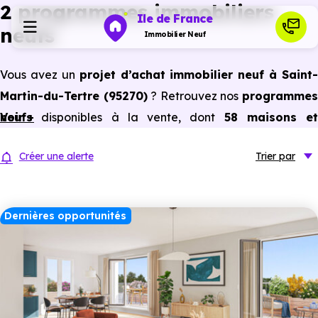
2 programmes immobiliers
Ile de France
neufs
Immobilier Neuf
Vous avez un
projet d’achat immobilier neuf à Saint-
Programmes neufs
Martin-du-Tertre (95270)
? Retrouvez nos
programme
neufs
Voir +
disponibles à la vente, dont
58 maisons et
Habiter
appartements neufs du studio au 5 pièces et plus,
Créer une alerte
Trier
par
prix promoteur
et
sans frais d’agence
.
Investir
Selon les
programmes immobiliers neufs disponible
à Saint-Martin-du-Tertre (95270)
, vous pouvez auss
Dernières opportunités
Actualités
bénéficier des avantages du neuf :
PTZ, TVA réduite
dans certains cas, frais de notaire réduits, bonnes
Ressources
performances énergétiques, garanties constructeur, etc.
Financer