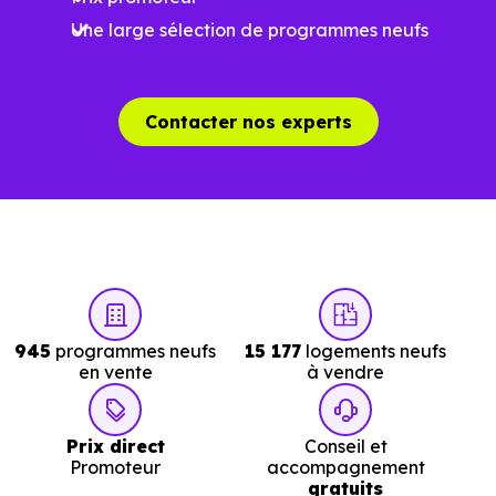
d'explorer et de filtrer l'ensemble des programmes
Une large sélection de programmes neufs
disponibles à Villiers-le-Bel (95400) selon votre budget.
Le parc résidentiel de Villiers-le-Bel (95400) se compose
de 79 % d'appartements et 21 % de maisons, dont 0.9 %
Contacter nos experts
de résidences secondaires.
Avec 29.6 % de propriétaires et [[PourcentageLocataires]
% de locataires, Villiers-le-Bel présente deux indicateurs
complémentaires : un marché de l'accession et un
potentiel locatif à prendre en compte, pour tout projet
d'investissement ou d'achat de résidence principale..
945
programmes neufs
15 177
logements neufs
en vente
à vendre
Acheter dans le neuf ou dans l’ancien à
Villiers-le-Bel (95400) : comparer au-delà
Prix direct
Conseil et
du prix au m²
Promoteur
accompagnement
gratuits