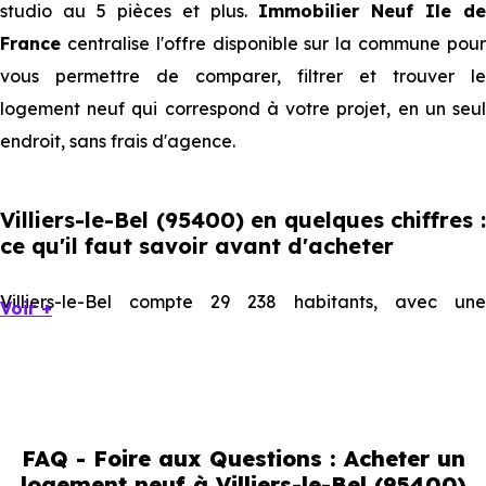
studio au 5 pièces et plus.
Immobilier Neuf Ile de
France
centralise l'offre disponible sur la commune pour
vous permettre de comparer, filtrer et trouver le
logement neuf qui correspond à votre projet, en un seul
endroit, sans frais d'agence.
Villiers-le-Bel (95400) en quelques chiffres :
ce qu'il faut savoir avant d'acheter
Villiers-le-Bel compte 29 238 habitants, avec une
Voir +
évolution démographique de 1.2 % par an. Un indicateur
direct de l'attractivité de la commune et du dynamisme
de son marché immobilier. La population se répartit entre
37.97 % d'adultes (dont 55.3 % d'actifs), 15.13 % de seniors,
FAQ - Foire aux Questions : Acheter un
20.69 % de jeunes et 26.21 % d'enfants. Un profil
logement neuf à Villiers-le-Bel (95400)