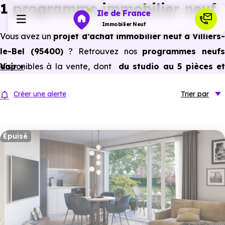
1 programme immobilier neuf
Ile de France
Immobilier Neuf
Vous avez un
projet d’achat immobilier neuf à Villiers-
le-Bel (95400)
? Retrouvez nos
programmes neuf
Programmes neufs
disponibles à la vente, dont
Voir +
du studio au 5 pièces e
plus,
à
prix promoteur
et
sans frais d’agence
.
Habiter
Créer une alerte
Trier
par
Selon les
programmes immobiliers neufs disponible
à Villiers-le-Bel (95400)
, vous pouvez aussi bénéficier
Investir
des avantages du neuf :
PTZ, TVA réduite
dans certains
Épuisé
cas, frais de notaire réduits, bonnes performances
Actualités
énergétiques, garanties constructeur, etc.
Ressources
Financer