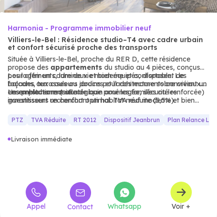
Harmonia - Programme immobilier neuf
Villiers-le-Bel : Résidence studio–T4 avec cadre urbain
et confort sécurisé proche des transports
Située à Villiers-le-Bel, proche du RER D, cette résidence
propose des
appartements
du studio au 4 pièces, conçus
pour offrir un cadre de vie moderne et confortable. Les
Les logements, lumineux et bien équipés, disposent de
façades aux couleurs douces et l’architecture sobre créent un
balcons, terrasses ou jardins pour des moments conviviaux.
ensemble harmonieux.
Les prestations (salle de bain aménagée, sécurité renforcée)
Un emplacement stratégique pour les familles ou les
garantissent un confort optimal. TVA réduite (5,5%).
investisseurs recherchant un habitat neuf moderne et bien
desservi.
PTZ
TVA Réduite
RT 2012
Dispositif Jeanbrun
Plan Relance Lo
Livraison immédiate
Appel
Whatsapp
Voir +
Contact