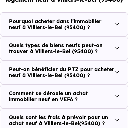
démographique qui renseigne directement sur la
demande locative locale et les typologies de biens les
plus recherchées.
Pourquoi acheter dans l’immobilier
neuf à Villiers-le-Bel (95400) ?
Côté cadre de vie, Villiers-le-Bel (95400) dispose de 28
commerces, 51 professions médicales et 32 établissements
Quels types de biens neufs peut-on
scolaires. Des équipements du quotidien qui constituent
trouver à Villiers-le-Bel (95400) ?
autant d'arguments concrets pour habiter ou investir
dans la commune.
Peut-on bénéficier du PTZ pour acheter
neuf à Villiers-le-Bel (95400) ?
Combien coûte un logement à Villiers-le-
Comment se déroule un achat
Bel (95400) ?
immobilier neuf en VEFA ?
C'est souvent la première question. Voici les repères de
Quels sont les frais à prévoir pour un
prix à connaître pour un achat immobilier à Villiers-le-Bel
achat neuf à Villiers-le-Bel(95400) ?
(95400) :