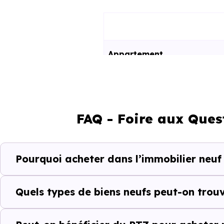
Appartement
Maison
FAQ - Foire aux Ques
Ces prix varient selon la lo
programme. Notre moteur de re
Villevaudé (77410) selon votre
Pourquoi acheter dans l’immobilier neuf 
Le parc résidentiel de Ville
résidences secondaires.
Quels types de biens neufs peut-on trouv
Avec 87 % de propriétaires 