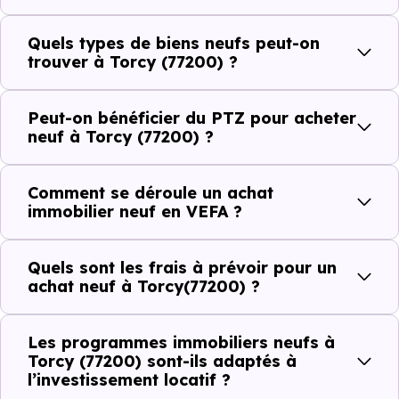
établissements scolaires. Des équipements du quotidien
qui constituent autant d'arguments concrets pour habiter
Quels types de biens neufs peut-on
ou investir dans la commune.
trouver à Torcy (77200) ?
Peut-on bénéficier du PTZ pour acheter
Combien coûte un logement à Torcy
neuf à Torcy (77200) ?
(77200) ?
Comment se déroule un achat
C'est souvent la première question. Voici les repères de
immobilier neuf en VEFA ?
prix à connaître pour un achat immobilier à Torcy (77200)
:
Quels sont les frais à prévoir pour un
achat neuf à Torcy(77200) ?
Prix
Prix
Prix
Les programmes immobiliers neufs à
minimum
moyen
maximum
Torcy (77200) sont-ils adaptés à
l’investissement locatif ?