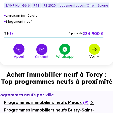
l’intérieur.
les nouveaux usages, des
places de stationnement
LMNP Non Géré
PTZ
RE 2020
Logement Locatif Intermédiaire (L
Les logements offrent des volumes ouverts et lumineux,
privatives
et des
locaux à
vélos
avec
bornes de recharge
grâce à une conception intelligente qui facilite la
électrique
complètent les prestations, encourageant des
Livraison immédiate
communication entre les espaces. Le confort est renforcé par
modes de déplacement plus durables.
une
isolation thermique et acoustique
de dernière
1 logement neuf
génération, conforme à la réglementation
RE2025.
224 900 €
T1
1
à partir de
Appel
Whatsapp
Voir +
Contact
Achat immobilier neuf à Torcy :
Top programmes neufs à proximité
rogrammes neufs par ville
Programmes immobiliers neufs Meaux
(9)
Programmes immobiliers neufs Bussy-Saint-