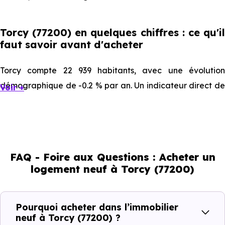
Torcy (77200) en quelques chiffres : ce qu'il
faut savoir avant d'acheter
Torcy compte 22 939 habitants, avec une évolution
démographique de -0.2 % par an. Un indicateur direct de
Voir +
l'attractivité de la commune et du dynamisme de son
marché immobilier. La population se répartit entre 40.31 %
d'adultes (dont 68.2 % d'actifs), 17.81 % de seniors, 19.97 %
de jeunes et 21.91 % d'enfants. Un profil démographique
FAQ - Foire aux Questions : Acheter un
qui renseigne directement sur la demande locative locale
logement neuf à Torcy (77200)
et les typologies de biens les plus recherchées.
Côté cadre de vie, Torcy (77200) dispose de 51
Pourquoi acheter dans l’immobilier
commerces, 77 professions médicales et 26
neuf à Torcy (77200) ?