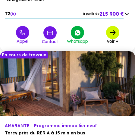
215 900 €
T2
6
à partir de
286 900 €
T3
12
à partir de
340 900 €
T4
4
à partir de
Appel
Whatsapp
Voir +
Contact
En cours de travaux
AMARANTE - Programme immobilier neuf
Torcy près du RER A à 15 min en bus