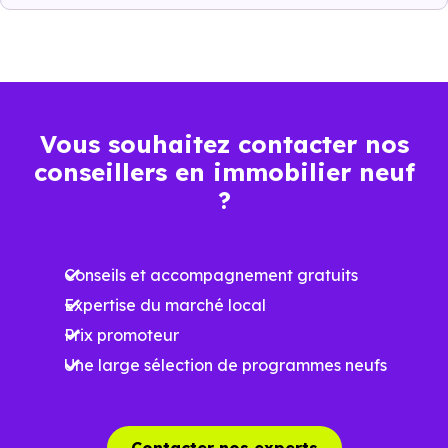
3 406 €
Appartement
2 472 € /m²
5 129 € /m²
/m²
2 997 €
Maison
2 090 € /m²
4 250 € /m²
/m²
Vous souhaitez contacter nos
conseillers en immobilier neuf
Ces prix varient selon la localisation dans la commune, la
?
surface, les prestations et le stade d'avancement du
programme. Notre moteur de recherche vous permet
Conseils et accompagnement gratuits
d'explorer et de filtrer l'ensemble des programmes
Expertise du marché local
disponibles à Torcy (77200) selon votre budget.
Prix promoteur
Le parc résidentiel de Torcy (77200) se compose de 78 %
Une large sélection de programmes neufs
d'appartements et 22 % de maisons, dont 2.3 % de
résidences secondaires.