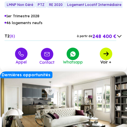
plein air. Des
stationnements sécurisés
complètent les
LMNP Non Géré
PTZ
RE 2020
Logement Locatif Intermédiaire (L
prestations de la résidence.
1er Trimestre 2028
46 logements neufs
248 400 €
T2
6
à partir de
312 700 €
T3
19
à partir de
370 300 €
T4
16
à partir de
Appel
Whatsapp
Voir +
Contact
500 800 €
T5
5
à partir de
Dernières opportunités