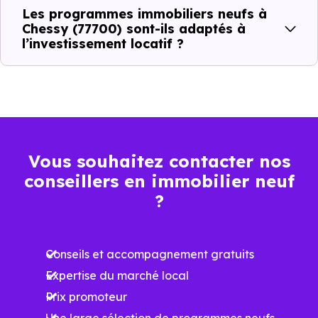
Prix
Prix
Prix
Les programmes immobiliers neufs à
minimum
moyen
maximum
Chessy (77700) sont-ils adaptés à
l’investissement locatif ?
4 678 €
Appartement
3 582 € /m²
6 375 € /m²
/m²
3 852 €
Maison
2 526 € /m²
5 496 € /m²
/m²
Vous souhaitez contacter nos
conseillers en immobilier neuf
Ces prix varient selon la localisation dans la commune, la
?
surface, les prestations et le stade d'avancement du
programme. Notre moteur de recherche vous permet
Conseils et accompagnement gratuits
d'explorer et de filtrer l'ensemble des programmes
Expertise du marché local
disponibles à Chessy (77700) selon votre budget.
Prix promoteur
Le parc résidentiel de Chessy (77700) se compose de 65