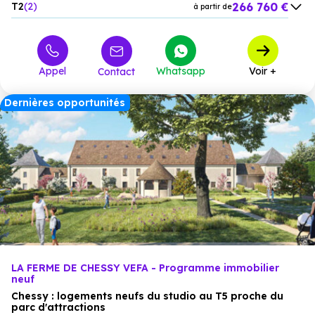
266 760 €
T2
2
à partir de
356 400 €
T3
1
à partir de
Appel
Whatsapp
Voir +
Contact
Dernières opportunités
LA FERME DE CHESSY VEFA - Programme immobilier
neuf
Chessy : logements neufs du studio au T5 proche du
parc d'attractions