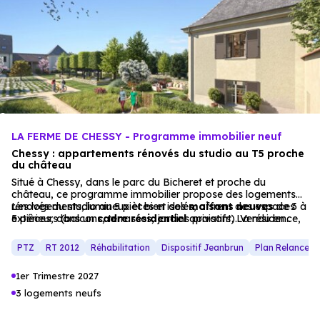
LA FERME DE CHESSY - Programme immobilier neuf
Chessy : appartements rénovés du studio au T5 proche
du château
Situé à Chessy, dans le parc du Bicheret et proche du
château, ce programme immobilier propose des logements
rénovés du studio au 5 pièces et des
Les logements, lumineux et bien isolés, offrent des espaces
maisons
neuves
de 3 à
5 pièces, dans un
extérieurs (balcons, terrasses, jardins privatifs). Vendu en
cadre résidentiel
apaisant. La résidence,
mêlant dynamisme et quiétude, s’intègre dans un
VIR, ce projet est idéal pour une résidence principale ou un
environnement harmonieux.
investissement locatif, dans un environnement résidentiel
PTZ
RT 2012
Réhabilitation
Dispositif Jeanbrun
Plan Relance 
apaisant.
1er Trimestre 2027
3 logements neufs