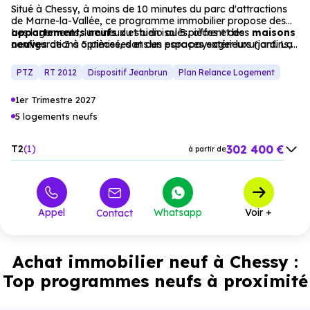
Situé à Chessy, à moins de 10 minutes du parc d'attractions
de Marne-la-Vallée, ce programme immobilier propose des
appartements
Les logements, lumineux et bien isolés, offrent des
neufs
du studio au 5 pièces et des
maisons
neuves
configurations optimisées et des espaces extérieurs (jardins,
de 3 à 5 pièces, dans un parc paysager luxuriant. La
résidence, proche du château de Chessy, s’intègre dans un
terrasses, balcons). Un projet idéal pour une résidence
cadre résidentiel
principale ou un investissement locatif, dans un
apaisant.
PTZ
RT 2012
Dispositif Jeanbrun
Plan Relance Logement
environnement résidentiel apaisant.
1er Trimestre 2027
5 logements neufs
302 400 €
T2
1
à partir de
367 200 €
T3
1
à partir de
399 600 €
T4
2
à partir de
Appel
Whatsapp
Voir +
Contact
475 200 €
T5
1
à partir de
Achat immobilier neuf à Chessy :
Top programmes neufs à proximité