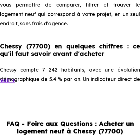
vous permettre de comparer, filtrer et trouver le
logement neuf qui correspond à votre projet, en un seul
endroit, sans frais d'agence.
Chessy (77700) en quelques chiffres : ce
qu'il faut savoir avant d'acheter
Chessy compte 7 242 habitants, avec une évolution
démographique de 5.4 % par an. Un indicateur direct de
Voir +
l'attractivité de la commune et du dynamisme de son
marché immobilier. La population se répartit entre 45.03 %
d'adultes (dont 76.4 % d'actifs), 10.33 % de seniors, 20.24
% de jeunes et 24.4 % d'enfants. Un profil démographique
FAQ - Foire aux Questions : Acheter un
qui renseigne directement sur la demande locative locale
logement neuf à Chessy (77700)
et les typologies de biens les plus recherchées.