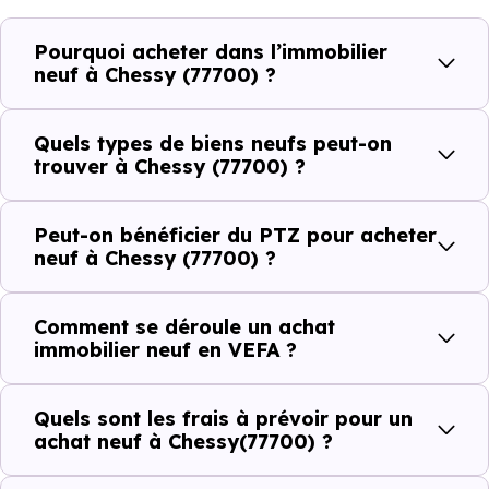
Côté cadre de vie, Chessy (77700) dispose de 73
Pourquoi acheter dans l’immobilier
commerces, 21 professions médicales et 4 établissements
neuf à Chessy (77700) ?
scolaires. Des équipements du quotidien qui constituent
autant d'arguments concrets pour habiter ou investir
Quels types de biens neufs peut-on
dans la commune.
trouver à Chessy (77700) ?
Peut-on bénéficier du PTZ pour acheter
Combien coûte un logement à Chessy
neuf à Chessy (77700) ?
(77700) ?
Comment se déroule un achat
C'est souvent la première question. Voici les repères de
immobilier neuf en VEFA ?
prix à connaître pour un achat immobilier à Chessy
(77700) :
Quels sont les frais à prévoir pour un
achat neuf à Chessy(77700) ?