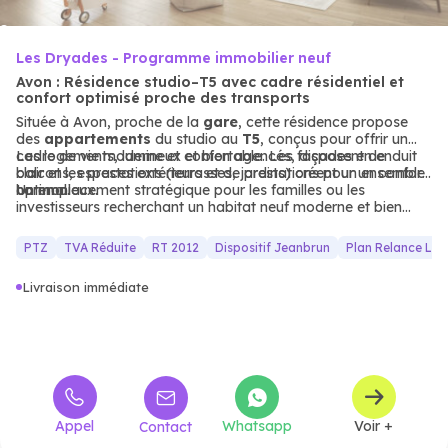
Les Dryades - Programme immobilier neuf
Avon : Résidence studio–T5 avec cadre résidentiel et
confort optimisé proche des transports
Située à Avon, proche de la
gare
, cette résidence propose
des
appartements
du studio au
T5
, conçus pour offrir un
cadre de vie moderne et confortable. Les façades en enduit
Les logements, lumineux et bien agencés, disposent de
clair et les prestations (terrasses, jardins) créent un ensemble
balcons, espaces extérieurs et de prestations pour un confort
harmonieux.
optimal.
Un emplacement stratégique pour les familles ou les
investisseurs recherchant un habitat neuf moderne et bien
desservi
PTZ
TVA Réduite
RT 2012
Dispositif Jeanbrun
Plan Relance Lo
Livraison immédiate
Appel
Whatsapp
Voir +
Contact