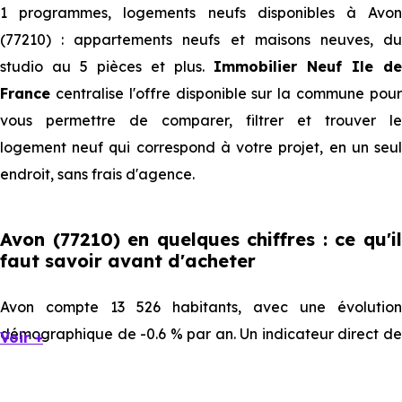
1 programmes, logements neufs disponibles à Avon
(77210) : appartements neufs et maisons neuves, du
studio au 5 pièces et plus.
Immobilier Neuf Ile de
France
centralise l'offre disponible sur la commune pour
vous permettre de comparer, filtrer et trouver le
logement neuf qui correspond à votre projet, en un seul
endroit, sans frais d'agence.
Avon (77210) en quelques chiffres : ce qu'il
faut savoir avant d'acheter
Avon compte 13 526 habitants, avec une évolution
démographique de -0.6 % par an. Un indicateur direct de
Voir +
l'attractivité de la commune et du dynamisme de son
marché immobilier. La population se répartit entre 37.72 %