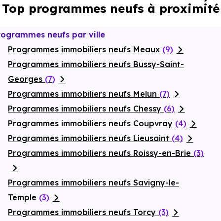
Top programmes neufs à proximité
canal, véritable atout au quotidien. Enfin, la résidence
propose un
parking
privé sécurisé, un
local à vélos
en sous-
sol ainsi que des accès sécurisés, pour une
qualité de vie
sereine et fonctionnelle à Villenoy.
rogrammes neufs par ville
Programmes immobiliers neufs Meaux
(9)
Programmes immobiliers neufs Bussy-Saint-
Georges
(7)
Programmes immobiliers neufs Melun
(7)
Programmes immobiliers neufs Chessy
(6)
Programmes immobiliers neufs Coupvray
(4)
Programmes immobiliers neufs Lieusaint
(4)
Programmes immobiliers neufs Roissy-en-Brie
(3)
Programmes immobiliers neufs Savigny-le-
Temple
(3)
Programmes immobiliers neufs Torcy
(3)