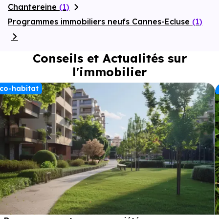
Chantereine
(1)
Programmes immobiliers neufs Cannes-Ecluse
(1)
Conseils et Actualités sur
l'immobilier
co-habitat