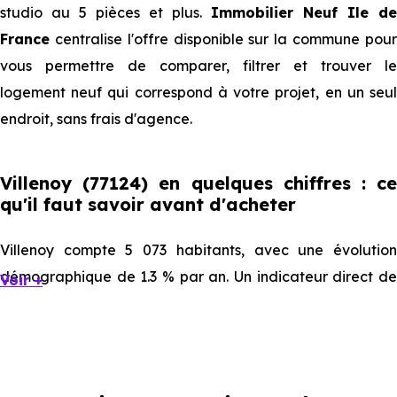
studio au 5 pièces et plus.
Immobilier Neuf Ile de
France
centralise l'offre disponible sur la commune pour
vous permettre de comparer, filtrer et trouver le
logement neuf qui correspond à votre projet, en un seul
endroit, sans frais d'agence.
Villenoy (77124) en quelques chiffres : ce
qu'il faut savoir avant d'acheter
Villenoy compte 5 073 habitants, avec une évolution
démographique de 1.3 % par an. Un indicateur direct de
Voir +
l'attractivité de la commune et du dynamisme de son
marché immobilier. La population se répartit entre 41.85 %
d'adultes (dont 71.2 % d'actifs), 17.23 % de seniors, 22.08 %
de jeunes et 18.84 % d'enfants. Un profil démographique