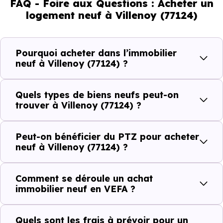
FAQ - Foire aux Questions : Acheter un
qui renseigne directement sur la demande locative locale
logement neuf à Villenoy (77124)
et les typologies de biens les plus recherchées.
Côté cadre de vie, Villenoy (77124) dispose de 5
Pourquoi acheter dans l’immobilier
commerces, 8 professions médicales et 2 établissements
neuf à Villenoy (77124) ?
scolaires. Des équipements du quotidien qui constituent
autant d'arguments concrets pour habiter ou investir
Quels types de biens neufs peut-on
dans la commune.
trouver à Villenoy (77124) ?
Peut-on bénéficier du PTZ pour acheter
Combien coûte un logement à Villenoy
neuf à Villenoy (77124) ?
(77124) ?
Comment se déroule un achat
C'est souvent la première question. Voici les repères de
immobilier neuf en VEFA ?
prix à connaître pour un achat immobilier à Villenoy
(77124) :
Quels sont les frais à prévoir pour un