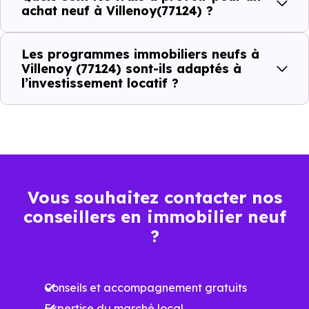
achat neuf à Villenoy(77124) ?
Prix
Prix
Prix
Les programmes immobiliers neufs à
minimum
moyen
maximum
Villenoy (77124) sont-ils adaptés à
l’investissement locatif ?
3 559 €
Appartement
2 724 € /m²
4 935 € /m²
/m²
2 759 €
Maison
1 769 € /m²
3 945 € /m²
/m²
Vous souhaitez contacter nos
conseillers en immobilier neuf
Ces prix varient selon la localisation dans la commune, la
?
surface, les prestations et le stade d'avancement du
programme. Notre moteur de recherche vous permet
Conseils et accompagnement gratuits
d'explorer et de filtrer l'ensemble des programmes
Expertise du marché local