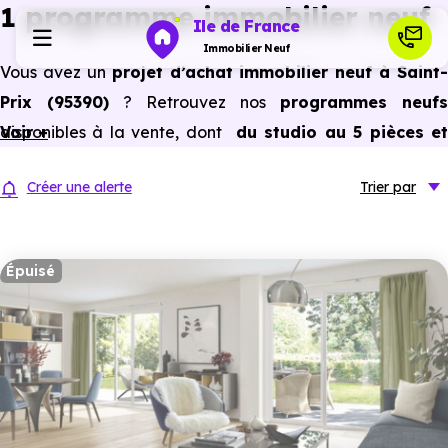
1 programme immobilier neuf
Ile de France
Immobilier Neuf
Vous avez un
projet d’achat immobilier neuf à Saint-
Prix (95390)
? Retrouvez nos
programmes neufs
Programmes neufs
disponibles à la vente, dont
Voir +
du studio au 5 pièces e
plus,
à
prix promoteur
et
sans frais d’agence
.
Habiter
Créer une alerte
Trier
par
Selon les
programmes immobiliers neufs disponible
à Saint-Prix (95390)
, vous pouvez aussi bénéficier de
Investir
avantages du neuf :
PTZ, TVA réduite
dans certains cas
Épuisé
frais de notaire réduits, bonnes performances
Actualités
énergétiques, garanties constructeur, etc.
Ressources
Financer