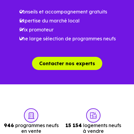
programme. Notre moteur de recherche vous permet
Conseils et accompagnement gratuits
d'explorer et de filtrer l'ensemble des programmes
Expertise du marché local
disponibles à Saint-Prix (95390) selon votre budget.
Prix promoteur
Le parc résidentiel de Saint-Prix (95390) se compose de
Une large sélection de programmes neufs
27 % d'appartements et 73 % de maisons, dont 0.8 % de
résidences secondaires.
Contacter nos experts
Avec 74.6 % de propriétaires et
[[PourcentageLocataires] % de locataires, Saint-Prix
présente deux indicateurs complémentaires : un marché
de l'accession et un potentiel locatif à prendre en
compte, pour tout projet d'investissement ou d'achat de
résidence principale..
946
programmes neufs
15 154
logements neufs
en vente
à vendre