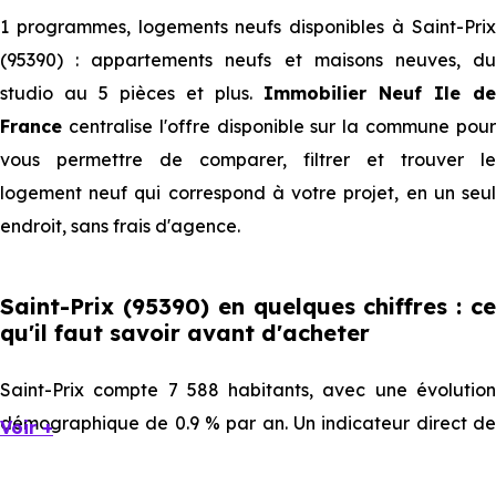
1 programmes, logements neufs disponibles à Saint-Prix
(95390) : appartements neufs et maisons neuves, du
studio au 5 pièces et plus.
Immobilier Neuf Ile de
France
centralise l'offre disponible sur la commune pour
vous permettre de comparer, filtrer et trouver le
logement neuf qui correspond à votre projet, en un seul
endroit, sans frais d'agence.
Saint-Prix (95390) en quelques chiffres : ce
qu'il faut savoir avant d'acheter
Saint-Prix compte 7 588 habitants, avec une évolution
démographique de 0.9 % par an. Un indicateur direct de
Voir +
l'attractivité de la commune et du dynamisme de son
marché immobilier. La population se répartit entre 38.81 %