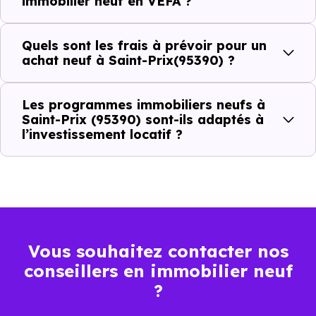
immobilier neuf en VEFA ?
prix à connaître pour un achat immobilier à Saint-Prix
(95390) :
Quels sont les frais à prévoir pour un
achat neuf à Saint-Prix(95390) ?
Prix
Prix
Prix
Les programmes immobiliers neufs à
minimum
moyen
maximum
Saint-Prix (95390) sont-ils adaptés à
l’investissement locatif ?
3 969 €
Appartement
2 621 € /m²
5 587 € /m²
/m²
3 883 €
Maison
2 577 € /m²
5 607 € /m²
/m²
Vous souhaitez contacter nos
conseillers en immobilier neuf
Ces prix varient selon la localisation dans la commune, la
?
surface, les prestations et le stade d'avancement du