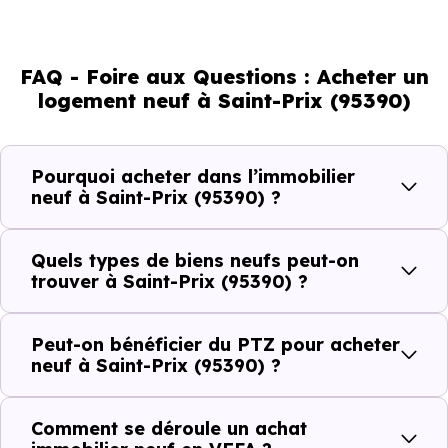
d'adultes (dont 70 % d'actifs), 25.59 % de seniors, 17.49 %
de jeunes et 18.11 % d'enfants. Un profil démographique
FAQ - Foire aux Questions : Acheter un
qui renseigne directement sur la demande locative locale
logement neuf à Saint-Prix (95390)
et les typologies de biens les plus recherchées.
Côté cadre de vie, Saint-Prix (95390) dispose de 12
Pourquoi acheter dans l’immobilier
commerces, 16 professions médicales et 7 établissements
neuf à Saint-Prix (95390) ?
scolaires. Des équipements du quotidien qui constituent
autant d'arguments concrets pour habiter ou investir
Quels types de biens neufs peut-on
dans la commune.
trouver à Saint-Prix (95390) ?
Peut-on bénéficier du PTZ pour acheter
Combien coûte un logement à Saint-Prix
neuf à Saint-Prix (95390) ?
(95390) ?
Comment se déroule un achat
C'est souvent la première question. Voici les repères de