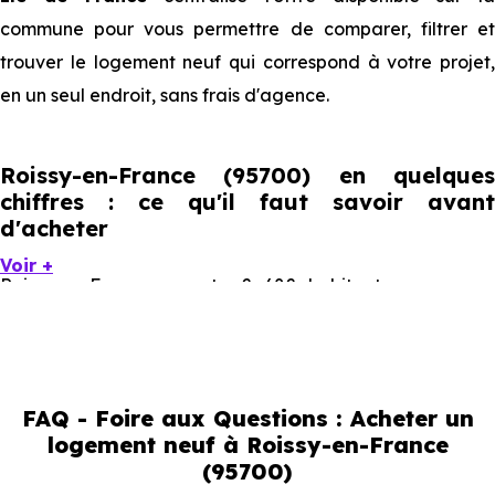
commune pour vous permettre de comparer, filtrer et
trouver le logement neuf qui correspond à votre projet,
en un seul endroit, sans frais d'agence.
Roissy-en-France (95700) en quelques
chiffres : ce qu'il faut savoir avant
d'acheter
Voir +
Roissy-en-France compte 2 682 habitants, avec une
évolution démographique de -1.3 % par an. Un indicateur
direct de l'attractivité de la commune et du dynamisme
de son marché immobilier. La population se répartit entre
FAQ - Foire aux Questions : Acheter un
40.68 % d'adultes (dont 74.7 % d'actifs), 15.1 % de seniors,
logement neuf à Roissy-en-France
26.62 % de jeunes et 17.6 % d'enfants. Un profil
(95700)
démographique qui renseigne directement sur la