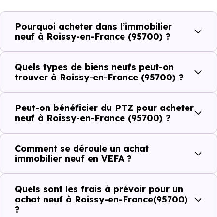
demande locative locale et les typologies de biens les
plus recherchées.
Pourquoi acheter dans l’immobilier
neuf à Roissy-en-France (95700) ?
Côté cadre de vie, Roissy-en-France (95700) dispose de
85 commerces, 14 professions médicales et 2
Quels types de biens neufs peut-on
établissements scolaires. Des équipements du quotidien
trouver à Roissy-en-France (95700) ?
qui constituent autant d'arguments concrets pour habiter
ou investir dans la commune.
Peut-on bénéficier du PTZ pour acheter
neuf à Roissy-en-France (95700) ?
Combien coûte un logement à Roissy-en-
Comment se déroule un achat
France (95700) ?
immobilier neuf en VEFA ?
C'est souvent la première question. Voici les repères de
Quels sont les frais à prévoir pour un
prix à connaître pour un achat immobilier à Roissy-en-
achat neuf à Roissy-en-France(95700)
France (95700) :
?