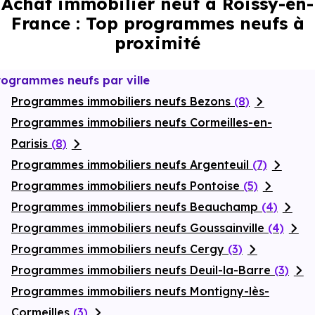
Achat immobilier neuf à Roissy-en-
de l’investissement. Une adresse stratégique pour réussir votre
France : Top programmes neufs à
investissement immobilier d’affaires à Roissy-en-France.
proximité
rogrammes neufs par ville
Programmes immobiliers neufs Bezons
(8)
Programmes immobiliers neufs Cormeilles-en-
Parisis
(8)
Programmes immobiliers neufs Argenteuil
(7)
Programmes immobiliers neufs Pontoise
(5)
Programmes immobiliers neufs Beauchamp
(4)
Programmes immobiliers neufs Goussainville
(4)
Programmes immobiliers neufs Cergy
(3)
Programmes immobiliers neufs Deuil-la-Barre
(3)
Programmes immobiliers neufs Montigny-lès-
Cormeilles
(3)