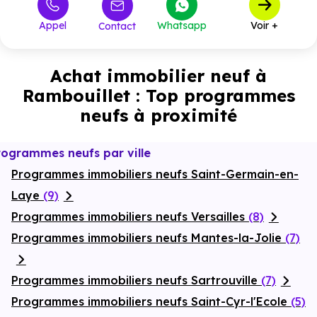
422 000 €
T4
1
à partir de
Appel
Whatsapp
Voir +
Contact
452 000 €
M4
3
à partir de
Achat immobilier neuf à
Rambouillet : Top programmes
neufs à proximité
rogrammes neufs par ville
Programmes immobiliers neufs Saint-Germain-en-
Laye
(9)
Programmes immobiliers neufs Versailles
(8)
Programmes immobiliers neufs Mantes-la-Jolie
(7)
Programmes immobiliers neufs Sartrouville
(7)
Programmes immobiliers neufs Saint-Cyr-l'Ecole
(5)