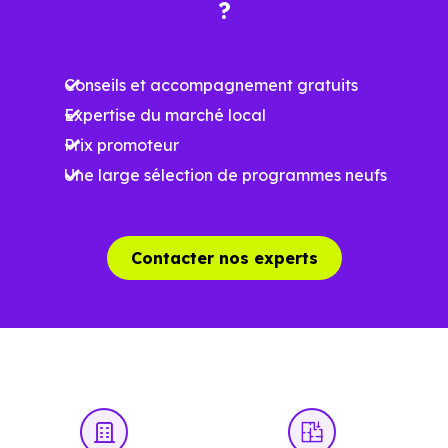
Ces prix varient selon la localisation dans la commune, la
?
surface, les prestations et le stade d'avancement du
programme. Notre moteur de recherche vous permet
Conseils et accompagnement gratuits
d'explorer et de filtrer l'ensemble des programmes
Expertise du marché local
disponibles à Rambouillet (78120) selon votre budget.
Prix promoteur
Le parc résidentiel de Rambouillet (78120) se compose
Une large sélection de programmes neufs
de 65 % d'appartements et 35 % de maisons, dont 2.6 %
de résidences secondaires.
Contacter nos experts
Avec 52.8 % de propriétaires et
[[PourcentageLocataires] % de locataires, Rambouillet
présente deux indicateurs complémentaires : un marché
de l'accession et un potentiel locatif à prendre en
compte, pour tout projet d'investissement ou d'achat de
résidence principale..