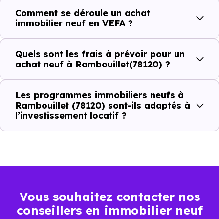
Comment se déroule un achat
C'est souvent la première question. Voici les repères de
immobilier neuf en VEFA ?
prix à connaître pour un achat immobilier à Rambouillet
(78120) :
Quels sont les frais à prévoir pour un
achat neuf à Rambouillet(78120) ?
Prix
Prix
Prix
Les programmes immobiliers neufs à
minimum
moyen
maximum
Rambouillet (78120) sont-ils adaptés à
l’investissement locatif ?
4 191 €
Appartement
2 867 € /m²
5 703 € /m²
/m²
3 333 €
Maison
2 196 € /m²
5 417 € /m²
/m²
Vous souhaitez contacter nos
conseillers en immobilier neuf