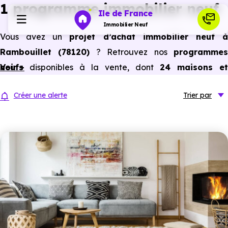
1 programme immobilier neuf
Ile de France
Immobilier Neuf
Vous avez un
projet d’achat immobilier neuf 
Rambouillet (78120)
? Retrouvez nos
programme
Programmes neufs
neufs
Voir +
disponibles à la vente, dont
24 maisons et
appartements neufs du studio au 5 pièces et plus,
Habiter
Créer une alerte
Trier
par
prix promoteur
et
sans frais d’agence
.
Selon les
programmes immobiliers neufs disponible
Investir
à Rambouillet (78120)
, vous pouvez aussi bénéficier de
avantages du neuf :
PTZ, TVA réduite
dans certains cas
Actualités
frais de notaire réduits, bonnes performances
énergétiques, garanties constructeur, etc.
Ressources
Financer