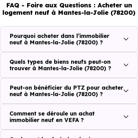
FAQ - Foire aux Questions : Acheter un
36.83 % d'adultes (dont 54.7 % d'actifs), 19.61 % de seniors,
logement neuf à Mantes-la-Jolie (78200)
21.11 % de jeunes et 22.45 % d'enfants. Un profil
démographique qui renseigne directement sur la
demande locative locale et les typologies de biens les
Pourquoi acheter dans l’immobilier
plus recherchées.
neuf à Mantes-la-Jolie (78200) ?
Côté cadre de vie, Mantes-la-Jolie (78200) dispose de
Quels types de biens neufs peut-on
143 commerces, 160 professions médicales et 53
trouver à Mantes-la-Jolie (78200) ?
établissements scolaires. Des équipements du quotidien
qui constituent autant d'arguments concrets pour habiter
Peut-on bénéficier du PTZ pour acheter
ou investir dans la commune.
neuf à Mantes-la-Jolie (78200) ?
Comment se déroule un achat
Combien coûte un logement à Mantes-la-
immobilier neuf en VEFA ?
Jolie (78200) ?