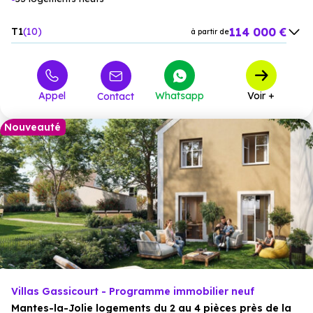
114 000 €
T1
10
à partir de
170 000 €
T2
28
à partir de
234 000 €
T3
15
à partir de
Appel
Whatsapp
Voir +
Contact
Nouveauté
Villas Gassicourt - Programme immobilier neuf
Mantes-la-Jolie logements du 2 au 4 pièces près de la