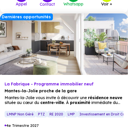
Appel
Whatsapp
Voir +
Contact
414 900 €
T5
1
à partir de
Dernières opportunités
La Fabrique - Programme immobilier neuf
Mantes-la-Jolie proche de la gare
Mantes-la-Jolie vous invite à découvrir une
résidence neuve
située au cœur du
centre-ville
. À
proximité
immédiate du
square Brieussel-Bourgeois, de la mairie, des
commerces
et
des services, elle offre un cadre de vie dynamique et pratique.
LMNP Non Géré
PTZ
RE 2020
LMP
Investissement en Droit Co
La
gare
se rejoint en seulement 7 minutes à pied, tandis que
les lignes de
bus
,
espaces verts
et pistes cyclables
4e Trimestre 2027
complètent cet environnement urbain agréable. La résidence