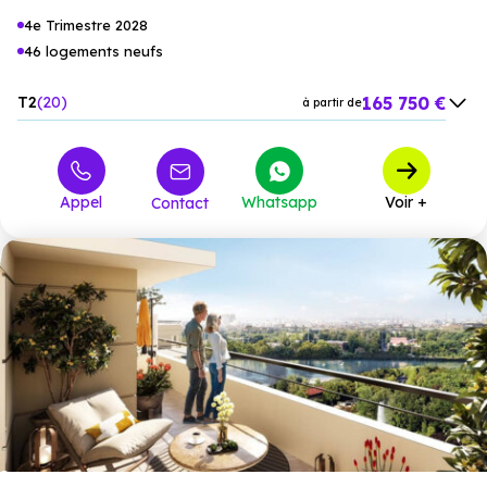
4e Trimestre 2028
46 logements neufs
165 750 €
T2
20
à partir de
218 400 €
T3
16
à partir de
269 100 €
T4
8
à partir de
Appel
Whatsapp
Voir +
Contact
336 375 €
T5
2
à partir de