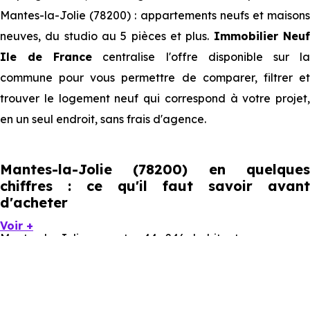
Mantes-la-Jolie (78200) : appartements neufs et maisons
neuves, du studio au 5 pièces et plus.
Immobilier Neu
Ile de France
centralise l'offre disponible sur l
commune pour vous permettre de comparer, filtrer et
trouver le logement neuf qui correspond à votre projet,
en un seul endroit, sans frais d'agence.
Mantes-la-Jolie (78200) en quelques
chiffres : ce qu'il faut savoir avant
d'acheter
Voir +
Mantes-la-Jolie compte 44 246 habitants, avec une
évolution démographique de 0.1 % par an. Un indicateur
direct de l'attractivité de la commune et du dynamisme
de son marché immobilier. La population se répartit entre