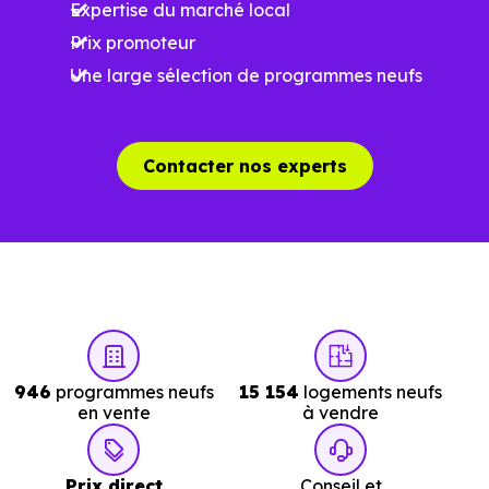
surface, les prestations et le stade d'avancement du
Expertise du marché local
programme. Notre moteur de recherche vous permet
Prix promoteur
d'explorer et de filtrer l'ensemble des programmes
Une large sélection de programmes neufs
disponibles à Mantes-la-Jolie (78200) selon votre budget.
Le parc résidentiel de Mantes-la-Jolie (78200) se
Contacter nos experts
compose de 83 % d'appartements et 17 % de maisons,
dont 0.5 % de résidences secondaires.
Avec 30.9 % de propriétaires et [[PourcentageLocataires]
% de locataires, Mantes-la-Jolie présente deux
indicateurs complémentaires : un marché de l'accession
et un potentiel locatif à prendre en compte, pour tout
946
programmes neufs
15 154
logements neufs
projet d'investissement ou d'achat de résidence
en vente
à vendre
principale..
Prix direct
Conseil et