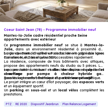
Coeur Saint Jean (78) - Programme immobilier neuf
Mantes-la-Jolie cadre résidentiel proche Seine
appartements avec extérieur
Ce
programme immobilier neuf
se situe à
Mantes-la-
Jolie,
dans un environnement résidentiel à proximité des
bords de Seine. Il offre un cadre de vie agréable avec
La gare permet de rejoindre Paris facilement grâce aux lignes
commerces, écoles et services accessibles rapidement.
Transilien N et J ainsi qu’au TER.
La résidence, composée de trois bâtiments avec attiques,
propose des appartements neufs du studio au 5 pièces. Les
espaces sont lumineux et fonctionnels, avec de belles
Les prestations incluent
salle de bains équipée et
ouvertures.
chauffage par pompe à chaleur hybride gaz
,
garantissant confort thermique et performance énergétique.
Tous les logements bénéficient d’un
extérieur privatif.
Le projet intègre un cœur d’îlot paysager, des
espaces verts
et un équipement sportif.
Un
parking
en
sous-sol
et un
local vélos
complètent les
prestations.
PTZ
RE 2020
Dispositif Jeanbrun
Plan Relance Logement