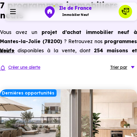
7 programmes immobiliers
Ile de France
neufs
Immobilier Neuf
Vous avez un
projet d’achat immobilier neuf 
Programmes neufs
Mantes-la-Jolie (78200)
? Retrouvez nos
programme
neufs
Voir +
disponibles à la vente, dont
254 maisons et
Habiter
appartements neufs du studio au 5 pièces et plus,
Créer une alerte
Trier
par
prix promoteur
et
sans frais d’agence
.
Investir
Selon les
programmes immobiliers neufs disponible
à Mantes-la-Jolie (78200)
, vous pouvez aussi bénéficie
Dernières opportunités
Actualités
des avantages du neuf :
PTZ, TVA réduite
dans certains
cas, frais de notaire réduits, bonnes performances
Ressources
énergétiques, garanties constructeur, etc.
Financer