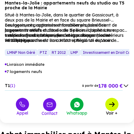
Mantes-la-Jolie : appartements neufs du studio au T5
proche de la Mairie
Situé à Mantes-la-Jolie, dans le quartier de Gassicourt, à
deux pas de la Mairie et en face du square Brieussel-
Bourgeois, ce programme immobilier propose des
Les logements, optimisés et fonctionnels, bénéficient de
logements neufs
parquets stratifiés et d’une salle de bain équipée. Les espaces
du studio au 5 pièces. L’architecture
traditionnelle et intemporelle s’intègre dans un cadre
extérieurs (jardin, balcon, terrasse) prolongent les intérieurs
Les performances thermiques et acoustiques (norme
verdoyant, proche du Parc Naturel Régional du Vexin.
vers l’extérieur.
RE2020) garantissent un confort optimal. Un espace de
coworking et des places de parking sécurisées complètent
l’offre, pour une résidence principale ou un investissement
LMNP Non Géré
PTZ
RT 2012
LMP
Investissement en Droit Co
locatif réussi.
Livraison immédiate
7 logements neufs
178 000 €
T1
1
à partir de
194 000 €
T2
2
à partir de
302 000 €
T4
4
à partir de
Appel
Whatsapp
Voir +
Contact