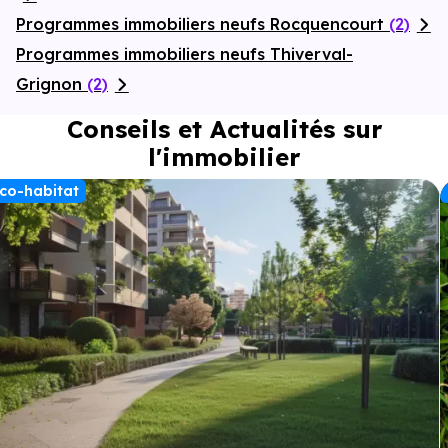
Programmes immobiliers neufs Rocquencourt
(2)
Programmes immobiliers neufs Thiverval-
Grignon
(2)
Conseils et Actualités sur
l'immobilier
co-habitat