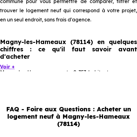
commune pour vous permettre de comparer, filtrer et
trouver le logement neuf qui correspond à votre projet,
en un seul endroit, sans frais d'agence.
Magny-les-Hameaux (78114) en quelques
chiffres : ce qu'il faut savoir avant
d'acheter
Voir +
Magny-les-Hameaux compte 9 353 habitants, avec une
évolution démographique de 0.2 % par an. Un indicateur
direct de l'attractivité de la commune et du dynamisme
de son marché immobilier. La population se répartit entre
FAQ - Foire aux Questions : Acheter un
40.85 % d'adultes (dont 70.9 % d'actifs), 19.58 % de
logement neuf à Magny-les-Hameaux
seniors, 17.3 % de jeunes et 22.27 % d'enfants. Un profil
(78114)
démographique qui renseigne directement sur la
demande locative locale et les typologies de biens les