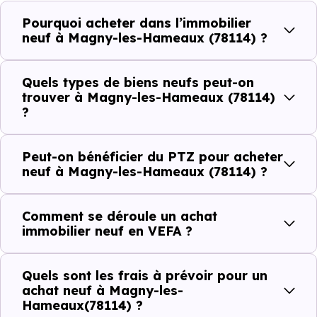
plus recherchées.
Pourquoi acheter dans l’immobilier
neuf à Magny-les-Hameaux (78114) ?
Côté cadre de vie, Magny-les-Hameaux (78114) dispose
de 21 commerces, 21 professions médicales et 14
Quels types de biens neufs peut-on
établissements scolaires. Des équipements du quotidien
trouver à Magny-les-Hameaux (78114)
?
qui constituent autant d'arguments concrets pour habiter
ou investir dans la commune.
Peut-on bénéficier du PTZ pour acheter
neuf à Magny-les-Hameaux (78114) ?
Combien coûte un logement à Magny-les-
Hameaux (78114) ?
Comment se déroule un achat
immobilier neuf en VEFA ?
C'est souvent la première question. Voici les repères de
prix à connaître pour un achat immobilier à Magny-les-
Quels sont les frais à prévoir pour un
Hameaux (78114) :
achat neuf à Magny-les-
Hameaux(78114) ?