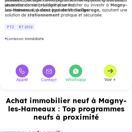
journée.
détendre, partager des repas en famille ou profiter des beaux
des accès sécurisés avec digicode et interphone, garantissant
jours.
un environnement résidentiel serein.
Un cadre de vie privilégié pour habiter ou investir à
Magny-
Les maisons disposent également d’un
les-Hameaux,
à deux pas de Versailles.
garage,
ajoutant une
solution de
stationnement
pratique et sécurisée.
PTZ
RT 2012
Livraison immédiate
Appel
Whatsapp
Voir +
Contact
Achat immobilier neuf à Magny-
les-Hameaux : Top programmes
neufs à proximité