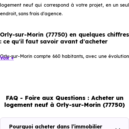
logement neuf qui correspond à votre projet, en un seul
endroit, sans frais d'agence.
Orly-sur-Morin (77750) en quelques chiffres
: ce qu'il faut savoir avant d'acheter
Orly-sur-Morin compte 660 habitants, avec une évolution
Voir +
démographique de -0.5 % par an. Un indicateur direct de
l'attractivité de la commune et du dynamisme de son
marché immobilier. La population se répartit entre 45.61 %
d'adultes (dont 71.3 % d'actifs), 20.61 % de seniors, 15.3 %
FAQ - Foire aux Questions : Acheter un
de jeunes et 18.48 % d'enfants. Un profil démographique
logement neuf à Orly-sur-Morin (77750)
qui renseigne directement sur la demande locative locale
et les typologies de biens les plus recherchées.
Pourquoi acheter dans l’immobilier