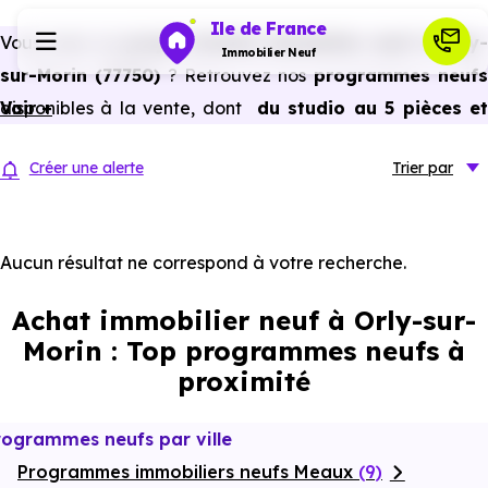
Ile de France
Vous avez un
projet d’achat immobilier neuf à Orly-
Immobilier Neuf
sur-Morin (77750)
? Retrouvez nos
programmes neuf
disponibles à la vente, dont
Voir +
du studio au 5 pièces e
Programmes neufs
plus,
à
prix promoteur
et
sans frais d’agence
.
Créer une alerte
Trier
par
Selon les
programmes immobiliers neufs disponible
Habiter
à Orly-sur-Morin (77750)
, vous pouvez aussi bénéficie
des avantages du neuf :
PTZ, TVA réduite
dans certains
Aucun résultat ne correspond à votre recherche.
Investir
cas, frais de notaire réduits, bonnes performances
Achat immobilier neuf à Orly-sur-
énergétiques, garanties constructeur, etc.
Actualités
Morin : Top programmes neufs à
proximité
Ressources
rogrammes neufs par ville
Programmes immobiliers neufs Meaux
Financer
(9)