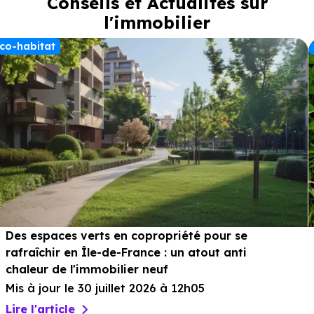
Conseils et Actualités sur
l'immobilier
co-habitat
Des espaces verts en copropriété pour se
rafraîchir en Île-de-France : un atout anti
chaleur de l'immobilier neuf
Mis à jour le 30 juillet 2026 à 12h05
Lire l'article