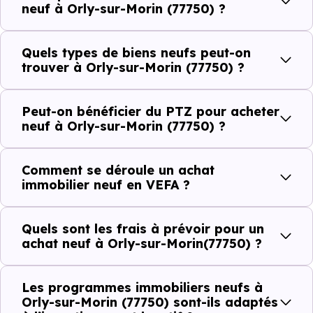
Côté cadre de vie, Orly-sur-Morin (77750) dispose de 3
neuf à Orly-sur-Morin (77750) ?
commerces, 0 professions médicales et 1 établissements
scolaires. Des équipements du quotidien qui constituent
Quels types de biens neufs peut-on
autant d'arguments concrets pour habiter ou investir
trouver à Orly-sur-Morin (77750) ?
dans la commune.
Peut-on bénéficier du PTZ pour acheter
neuf à Orly-sur-Morin (77750) ?
Combien coûte un logement à Orly-sur-
Morin (77750) ?
Comment se déroule un achat
immobilier neuf en VEFA ?
C'est souvent la première question. Voici les repères de
prix à connaître pour un achat immobilier à Orly-sur-
Quels sont les frais à prévoir pour un
Morin (77750) :
achat neuf à Orly-sur-Morin(77750) ?
Les programmes immobiliers neufs à
Prix
Prix
Prix
Orly-sur-Morin (77750) sont-ils adaptés