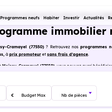
mobiliers neufs Ile-de-France
Seine-et-Marne (77)
Moi
Programmes neufs
Habiter
Investir
Actualités
R
rogramme immobilier 
ssy-Cramayel (77550)
? Retrouvez nos
programmes n
us,
à
prix promoteur
et
sans frais d’agence
.
à Moissy-Cramayel (77550)
, vous pouvez aussi bénéficie
, frais de notaire réduits, bonnes performances énergéti
€
Budget Max
Nb de pièces