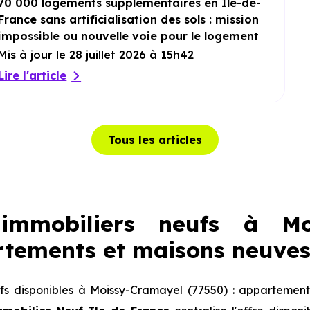
70 000 logements supplémentaires en Île-de-
France sans artificialisation des sols : mission
impossible ou nouvelle voie pour le logement
?
Mis à jour le 28 juillet 2026 à 15h42
Lire l'article
Tous les articles
immobiliers neufs à Moi
rtements et maisons neuves
s disponibles à Moissy-Cramayel (77550) : appartement