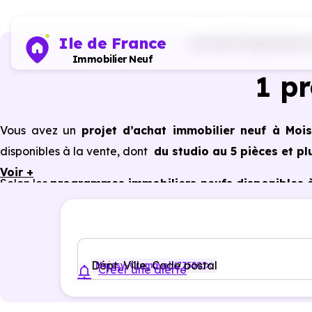
Ile de France
Accueil
Programmes im
Immobilier Neuf
1 p
Vous avez un
projet d’achat immobilier neuf à Moi
disponibles à la vente, dont
du studio au 5 pièces et pl
Voir +
Selon les
programmes immobiliers neufs disponibles 
avantages du neuf :
PTZ, TVA réduite
dans certains cas
garanties constructeur, etc.
Dépt, Ville, Code postal
Moissy-Cramayel (77550)
Créer une alerte