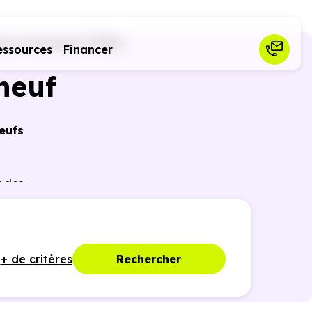
ssy-Cramayel (77550)
essources
Financer
neuf
eufs
r des
ques,
+ de critères
Rechercher