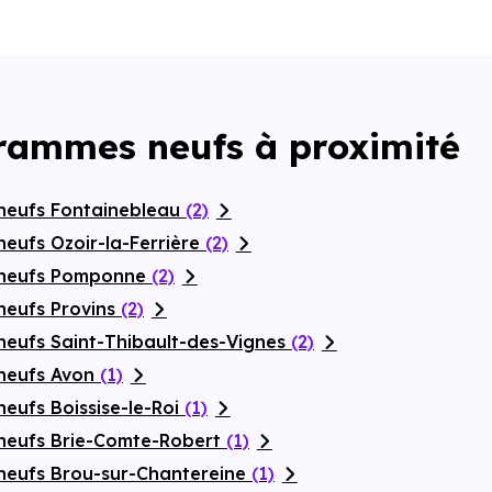
grammes neufs à proximité
neufs Fontainebleau
(2)
eufs Ozoir-la-Ferrière
(2)
 neufs Pomponne
(2)
neufs Provins
(2)
neufs Saint-Thibault-des-Vignes
(2)
 neufs Avon
(1)
eufs Boissise-le-Roi
(1)
neufs Brie-Comte-Robert
(1)
neufs Brou-sur-Chantereine
(1)