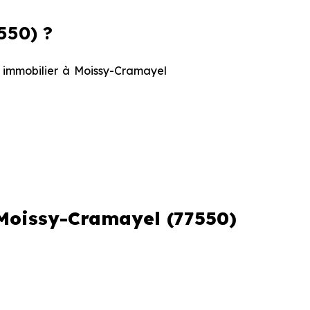
550) ?
at immobilier à Moissy-Cramayel
Prix maximum
4 213 € /m²
 Moissy-Cramayel (77550)
3 690 € /m²
s et le stade d'avancement du
e des programmes disponibles à