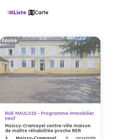
Liste
Carte
Épuisé
RUE MAULOIS - Programme immobilier
neuf
Moissy-Cramayel centre-ville maison
de maître réhabilitée proche RER
À
Moissy-Cramayel,
à proximité