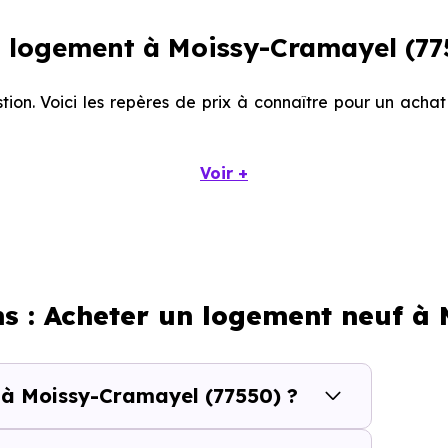
 logement à Moissy-Cramayel (77
tion. Voici les repères de prix à connaître pour un ach
Voir +
Prix minimum
Prix moyen
2 297 € /m²
3 023 € /m²
ns : Acheter un logement neuf à
1 894 € /m²
2 710 € /m²
 à Moissy-Cramayel (77550) ?
calisation dans la commune, la surface, les prestation
cherche vous permet d'explorer et de filtrer l'ensembl