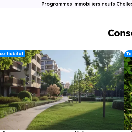
Programmes immobiliers neufs Chell
Conse
co-habitat
Te