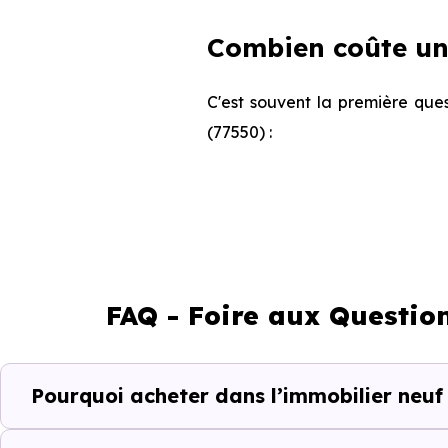
Combien coûte un
C'est souvent la première ques
(77550) :
Appartement
FAQ - Foire aux Questio
Maison
Pourquoi acheter dans l’immobilier neuf
Ces prix varient selon la lo
programme. Notre moteur de re