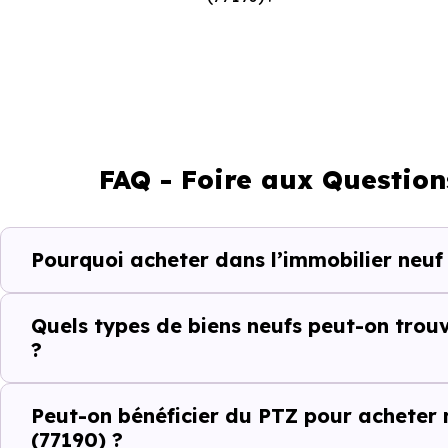
Appartement
FAQ - Foire aux Question
Maison
Pourquoi acheter dans l’immobilier neuf
Ces prix varient selon la lo
programme. Notre moteur de re
Quels types de biens neufs peut-on trou
Dammarie-les-Lys (77190) selo
?
Le parc résidentiel de Dammar
résidences secondaires.
Peut-on bénéficier du PTZ pour acheter
(77190) ?