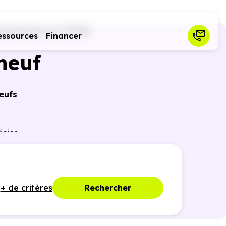
marie-les-Lys (77190)
essources
Financer
neuf
eufs
icier
nces
+ de critères
Rechercher