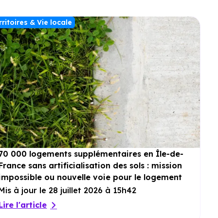
rritoires & Vie locale
70 000 logements supplémentaires en Île-de-
France sans artificialisation des sols : mission
impossible ou nouvelle voie pour le logement
?
Mis à jour le 28 juillet 2026 à 15h42
Lire l'article