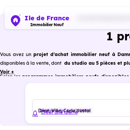
Ile de France
Accueil
Programmes im
Immobilier Neuf
1 p
Vous avez un
projet d’achat immobilier neuf à Damm
disponibles à la vente, dont
du studio au 5 pièces et pl
Voir +
Selon les
programmes immobiliers neufs disponibles
des avantages du neuf :
PTZ, TVA réduite
dans cer
énergétiques, garanties constructeur, etc.
Dépt, Ville, Code postal
Dammarie-les-Lys (77190)
Créer une alerte