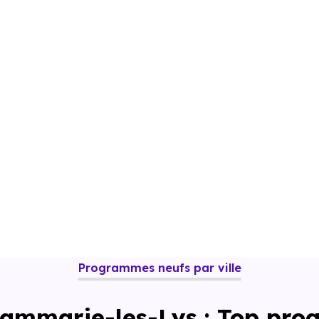
Dispositif Jeanbrun
Plan Relance Logement
Programmes neufs par ville
Dammarie-les-Lys : Top pro