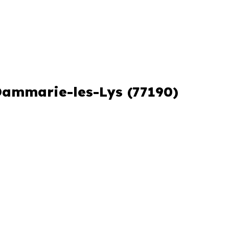
Prix maximum
4 000 € /m²
 Dammarie-les-Lys (77190)
3 262 € /m²
s et le stade d'avancement du
e des programmes disponibles à
35 % de maisons, dont 0.9 % de