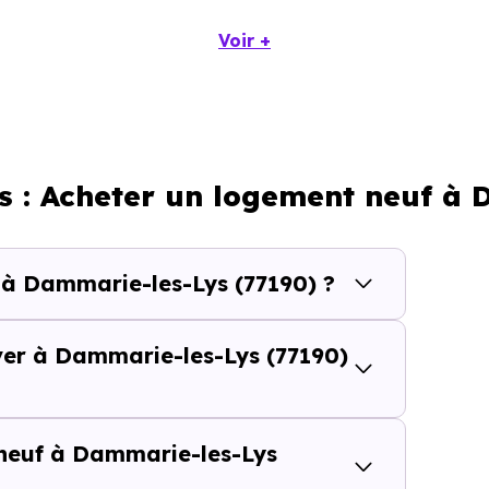
Voir +
Prix minimum
Prix moyen
1 503 € /m²
2 641 € /m²
s : Acheter un logement neuf à
1 377 € /m²
2 211 € /m²
 à Dammarie-les-Lys (77190) ?
calisation dans la commune, la surface, les prestation
cherche vous permet d'explorer et de filtrer l'ensembl
ver à Dammarie-les-Lys (77190)
n votre budget.
ie-les-Lys (77190) se compose de 65 % d'appartements et 
 neuf à Dammarie-les-Lys