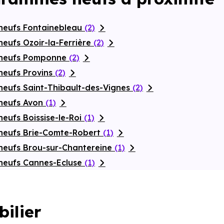
neufs Fontainebleau
(2)
eufs Ozoir-la-Ferrière
(2)
 neufs Pomponne
(2)
neufs Provins
(2)
neufs Saint-Thibault-des-Vignes
(2)
 neufs Avon
(1)
eufs Boissise-le-Roi
(1)
neufs Brie-Comte-Robert
(1)
neufs Brou-sur-Chantereine
(1)
neufs Cannes-Ecluse
(1)
bilier