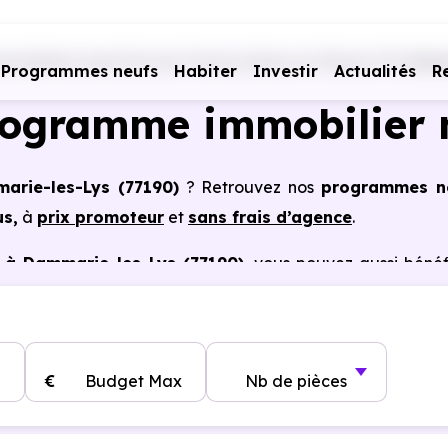
mobiliers neufs Ile-de-France
Seine-et-Marne (77)
Dam
Programmes neufs
Habiter
Investir
Actualités
R
rogramme immobilier 
arie-les-Lys (77190)
? Retrouvez nos
programmes n
us,
à
prix promoteur
et
sans frais d’agence
.
 à Dammarie-les-Lys (77190)
, vous pouvez aussi bénéf
tains cas, frais de notaire réduits, bonnes performa
€
Budget Max
Nb de pièces