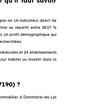
 qu'il faut savoir
ar an. Un indicateur direct de
ion se répartit entre 38.57 %
nts. Un profil démographique qui
recherchées.
médicales et 24 établissements
our habiter ou investir dans la
190) ?
t immobilier à Dammarie-les-Lys