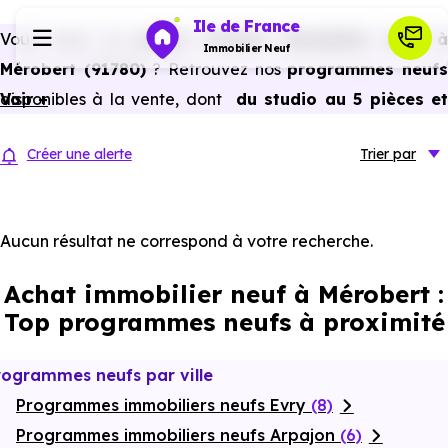
Ile de France
Vous avez un
projet d’achat immobilier neuf 
Immobilier Neuf
Mérobert (91780)
? Retrouvez nos
programmes neuf
disponibles à la vente, dont
Voir +
du studio au 5 pièces e
Programmes neufs
plus,
à
prix promoteur
et
sans frais d’agence
.
Créer une alerte
Trier
par
Selon les
programmes immobiliers neufs disponible
Habiter
à Mérobert (91780)
, vous pouvez aussi bénéficier de
avantages du neuf :
PTZ, TVA réduite
dans certains cas
Aucun résultat ne correspond à votre recherche.
Investir
frais de notaire réduits, bonnes performances
Achat immobilier neuf à Mérobert :
énergétiques, garanties constructeur, etc.
Actualités
Top programmes neufs à proximité
Ressources
rogrammes neufs par ville
Programmes immobiliers neufs Evry
(8)
Financer
Programmes immobiliers neufs Arpajon
(6)