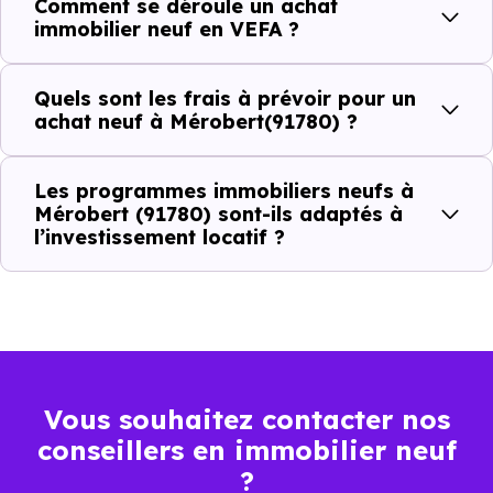
Comment se déroule un achat
immobilier neuf en VEFA ?
C'est souvent la première question. Voici les repères de
prix à connaître pour un achat immobilier à Mérobert
Quels sont les frais à prévoir pour un
(91780) :
achat neuf à Mérobert(91780) ?
Les programmes immobiliers neufs à
Prix
Prix
Prix
Mérobert (91780) sont-ils adaptés à
l’investissement locatif ?
minimum
moyen
maximum
1 896 €
Appartement
1 422 € /m²
2 846 € /m²
/m²
1 732 €
Maison
1 110 € /m²
2 564 € /m²
Vous souhaitez contacter nos
/m²
conseillers en immobilier neuf
?