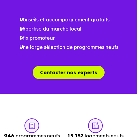
Ces prix varient selon la localisation dans la commune, la
surface, les prestations et le stade d'avancement du
Conseils et accompagnement gratuits
programme. Notre moteur de recherche vous permet
Expertise du marché local
d'explorer et de filtrer l'ensemble des programmes
Prix promoteur
disponibles à Mérobert (91780) selon votre budget.
Une large sélection de programmes neufs
Le parc résidentiel de Mérobert (91780) se compose de 5
% d'appartements et 95 % de maisons, dont 1.2 % de
résidences secondaires.
Contacter nos experts
Avec 91.8 % de propriétaires et [[PourcentageLocataires]
% de locataires, Mérobert présente deux indicateurs
complémentaires : un marché de l'accession et un
potentiel locatif à prendre en compte, pour tout projet
d'investissement ou d'achat de résidence principale..
946
programmes neufs
15 152
logements neufs