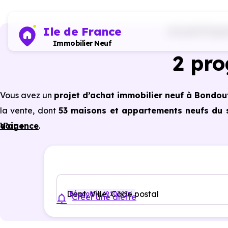
Ile de France
Accueil
Progra
Immobilier Neuf
2 pr
Vous avez un
projet d’achat immobilier neuf à Bondou
la vente, dont
53 maisons et appartements neufs du s
d’agence
Voir +
.
Selon les
programmes immobiliers neufs disponibl
avantages du neuf :
PTZ, TVA réduite
dans certains cas
garanties constructeur, etc.
Dépt, Ville, Code postal
Bondoufle (91070)
Créer une alerte