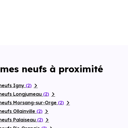
mes neufs à proximité
neufs Igny
(2)
 neufs Longjumeau
(2)
 neufs Morsang-sur-Orge
(2)
eufs Ollainville
(2)
neufs Palaiseau
(2)