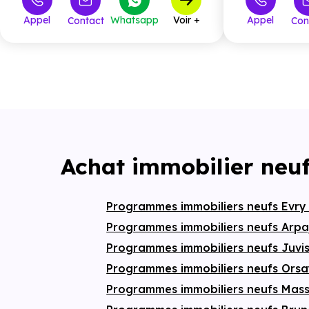
219 000 €
M4
7
T3
11
à partir de
Appel
Whatsapp
Voir +
Appel
Contact
Con
M5
3
Achat immobilier neu
Programmes immobiliers neufs Evr
Programmes immobiliers neufs Arp
Programmes immobiliers neufs Juvi
Programmes immobiliers neufs Ors
Programmes immobiliers neufs Mas