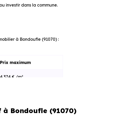
ou investir dans la commune.
mobilier à Bondoufle (91070) :
Prix maximum
4 374 € /m²
3 737 € /m²
f à Bondoufle (91070)
s et le stade d'avancement du