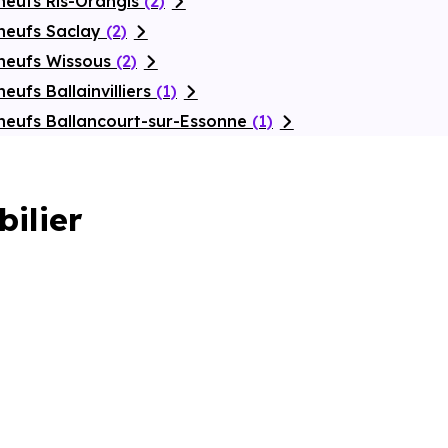
neufs Ris-Orangis
(2)
neufs Saclay
(2)
neufs Wissous
(2)
ufs Ballainvilliers
(1)
neufs Ballancourt-sur-Essonne
(1)
bilier