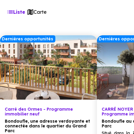
Liste
Carte
Dernières opportunités
Dernières oppor
Carré des Ormes - Programme
CARRÉ NOYER 
immobilier neuf
Programme im
Bondoufle, une adresse verdoyante et
Bondoufle au 
connectée dans le quartier du Grand
Parc
Parc
Situé dans la
Z