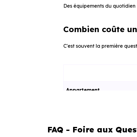
Des équipements du quotidien q
Combien coûte un
C'est souvent la première quest
Appartement
Maison
FAQ - Foire aux Ques
Ces prix varient selon la lo