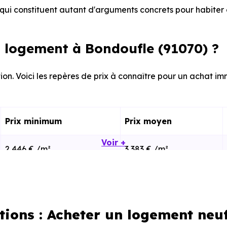
ui constituent autant d'arguments concrets pour habiter 
 logement à Bondoufle (91070) ?
ion. Voici les repères de prix à connaître pour un achat im
Prix minimum
Prix moyen
Voir +
2 446 € /m²
3 383 € /m²
2 017 € /m²
2 761 € /m²
tions : Acheter un logement neu
calisation dans la commune, la surface, les prestation