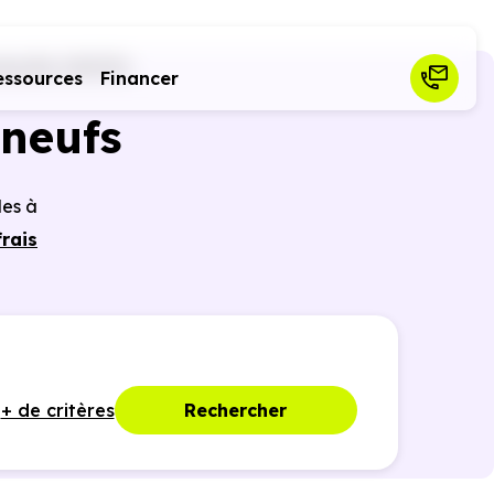
doufle (91070)
essources
Financer
neufs
les à
frais
r des
ques,
+ de critères
Rechercher