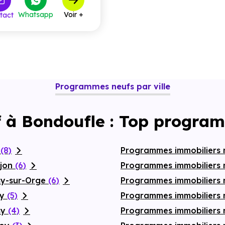
342 000 €
à partir de
Whatsapp
Voir +
tact
360 000 €
à partir de
Programmes neufs par ville
f à Bondoufle : Top program
y
(8)
Programmes immobiliers 
ajon
(6)
Programmes immobiliers
sy-sur-Orge
(6)
Programmes immobiliers
ay
(5)
Programmes immobiliers n
sy
(4)
Programmes immobiliers 