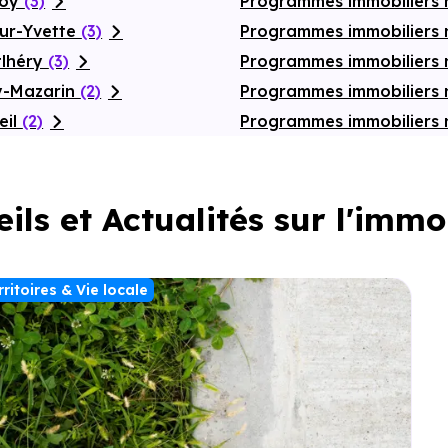
noy
(3)
Programmes immobiliers 
sur-Yvette
(3)
Programmes immobiliers 
tlhéry
(3)
Programmes immobiliers 
ly-Mazarin
(2)
Programmes immobiliers ne
eil
(2)
Programmes immobiliers 
ils et Actualités sur l'immo
rritoires & Vie locale