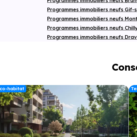
Programmes immobiliers neufs Bru
Programmes immobiliers neufs Gif-
Programmes immobiliers neufs Mon
Programmes immobiliers neufs Chil
Programmes immobiliers neufs Drav
Conse
co-habitat
Te