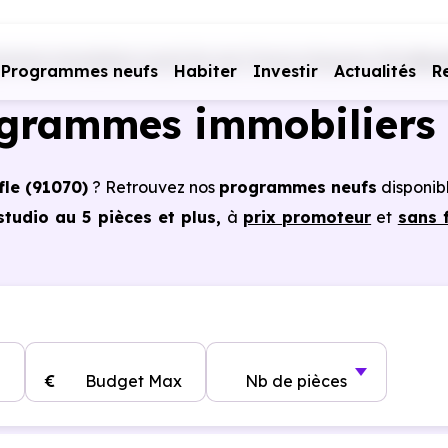
mmes immobiliers neufs Ile-de-France
Essonne (91)
Bon
Programmes neufs
Habiter
Investir
Actualités
R
ogrammes immobiliers 
fle (91070)
? Retrouvez nos
programmes neufs
disponib
tudio au 5 pièces et plus,
à
prix promoteur
et
sans 
es à Bondoufle (91070)
, vous pouvez aussi bénéficie
, frais de notaire réduits, bonnes performances énergéti
€
Budget Max
Nb de pièces