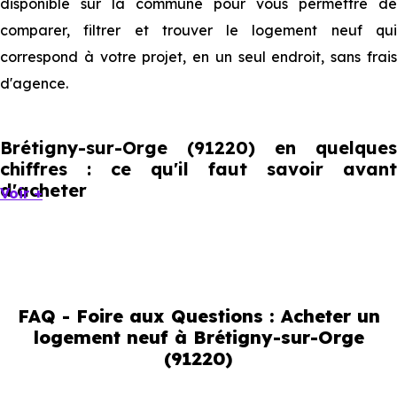
disponible sur la commune pour vous permettre de
comparer, filtrer et trouver le logement neuf qui
correspond à votre projet, en un seul endroit, sans frais
d'agence.
Brétigny-sur-Orge (91220) en quelques
chiffres : ce qu'il faut savoir avant
d'acheter
Voir +
Brétigny-sur-Orge compte 26 658 habitants, avec une
évolution démographique de 0.2 % par an. Un indicateur
direct de l'attractivité de la commune et du dynamisme
FAQ - Foire aux Questions : Acheter un
de son marché immobilier. La population se répartit entre
logement neuf à Brétigny-sur-Orge
39.82 % d'adultes (dont 71.2 % d'actifs), 17.6 % de seniors,
(91220)
20.4 % de jeunes et 22.2 % d'enfants. Un profil
démographique qui renseigne directement sur la