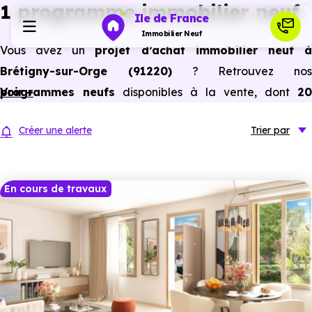
1 programme immobilier neuf
Ile de France
Immobilier Neuf
Vous avez un
projet d’achat immobilier neuf 
Brétigny-sur-Orge (91220)
? Retrouvez nos
Programmes neufs
programmes neufs
Voir +
disponibles à la vente, dont
20
maisons et appartements neufs du studio au 5
Habiter
Créer une alerte
Trier
par
pièces et plus,
à
prix promoteur
et
sans frais
d’agence
.
Investir
Selon les
programmes immobiliers neufs disponible
En cours de travaux
à Brétigny-sur-Orge (91220)
, vous pouvez auss
Actualités
bénéficier des avantages du neuf :
PTZ, TVA réduite
dans certains cas, frais de notaire réduits, bonnes
Ressources
performances énergétiques, garanties constructeur, etc.
Financer