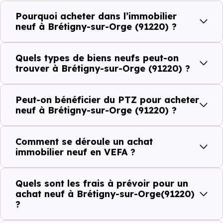
demande locative locale et les typologies de biens les
Pourquoi acheter dans l’immobilier
neuf à Brétigny-sur-Orge (91220) ?
plus recherchées.
Côté cadre de vie, Brétigny-sur-Orge (91220) dispose de
Quels types de biens neufs peut-on
59 commerces, 48 professions médicales et 24
trouver à Brétigny-sur-Orge (91220) ?
établissements scolaires. Des équipements du quotidien
qui constituent autant d'arguments concrets pour habiter
Peut-on bénéficier du PTZ pour acheter
neuf à Brétigny-sur-Orge (91220) ?
ou investir dans la commune.
Comment se déroule un achat
Combien coûte un logement à Brétigny-
immobilier neuf en VEFA ?
sur-Orge (91220) ?
Quels sont les frais à prévoir pour un
C'est souvent la première question. Voici les repères de
achat neuf à Brétigny-sur-Orge(91220)
prix à connaître pour un achat immobilier à Brétigny-sur-
?
Orge (91220) :