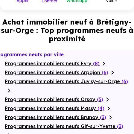
Appel
Whatsapp
Voir +
Contact
399 000 €
T6
1
à partir de
Achat immobilier neuf à Brétigny-
sur-Orge : Top programmes neufs à
proximité
rogrammes neufs par ville
Programmes immobiliers neufs Evry
(8)
Programmes immobiliers neufs Arpajon
(6)
Programmes immobiliers neufs Juvisy-sur-Orge
(6)
Programmes immobiliers neufs Orsay
(5)
Programmes immobiliers neufs Massy
(4)
Programmes immobiliers neufs Brunoy
(3)
Programmes immobiliers neufs Gif-sur-Yvette
(3)