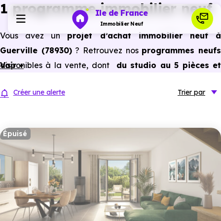
1 programme immobilier neuf
Ile de France
Immobilier Neuf
Vous avez un
projet d’achat immobilier neuf 
Guerville (78930)
? Retrouvez nos
programmes neuf
Programmes neufs
disponibles à la vente, dont
Voir +
du studio au 5 pièces e
plus,
à
prix promoteur
et
sans frais d’agence
.
Habiter
Créer une alerte
Trier
par
Selon les
programmes immobiliers neufs disponible
à Guerville (78930)
, vous pouvez aussi bénéficier de
Investir
avantages du neuf :
PTZ, TVA réduite
dans certains cas
Épuisé
frais de notaire réduits, bonnes performances
Actualités
énergétiques, garanties constructeur, etc.
Ressources
Financer