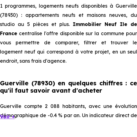
1 programmes, logements neufs disponibles à Guerville
(78930) : appartements neufs et maisons neuves, du
studio au 5 pièces et plus.
Immobilier Neuf Ile de
France
centralise l'offre disponible sur la commune pour
vous permettre de comparer, filtrer et trouver le
logement neuf qui correspond à votre projet, en un seul
endroit, sans frais d'agence.
Guerville (78930) en quelques chiffres : ce
qu'il faut savoir avant d'acheter
Guerville compte 2 088 habitants, avec une évolution
démographique de -0.4 % par an. Un indicateur direct de
Voir +
l'attractivité de la commune et du dynamisme de son
marché immobilier. La population se répartit entre 41.48