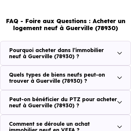
% d'adultes (dont 75.8 % d'actifs), 24.43 % de seniors,
14.66 % de jeunes et 19.44 % d'enfants. Un profil
FAQ - Foire aux Questions : Acheter un
démographique qui renseigne directement sur la
logement neuf à Guerville (78930)
demande locative locale et les typologies de biens les
plus recherchées.
Pourquoi acheter dans l’immobilier
Côté cadre de vie, Guerville (78930) dispose de 5
neuf à Guerville (78930) ?
commerces, 8 professions médicales et 2 établissements
scolaires. Des équipements du quotidien qui constituent
Quels types de biens neufs peut-on
autant d'arguments concrets pour habiter ou investir
trouver à Guerville (78930) ?
dans la commune.
Peut-on bénéficier du PTZ pour acheter
neuf à Guerville (78930) ?
Combien coûte un logement à Guerville
(78930) ?
Comment se déroule un achat
immobilier neuf en VEFA ?