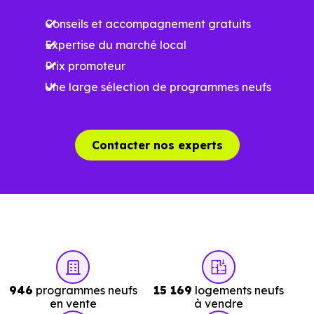
surface, les prestations et le stade d'avancement du
Conseils et accompagnement gratuits
programme. Notre moteur de recherche vous permet
Expertise du marché local
d'explorer et de filtrer l'ensemble des programmes
Prix promoteur
disponibles à Guerville (78930) selon votre budget.
Une large sélection de programmes neufs
Le parc résidentiel de Guerville (78930) se compose de 13
% d'appartements et 87 % de maisons, dont 2.1 % de
résidences secondaires.
Contacter nos experts
Avec 81.4 % de propriétaires et
[[PourcentageLocataires] % de locataires, Guerville
présente deux indicateurs complémentaires : un marché
de l'accession et un potentiel locatif à prendre en
compte, pour tout projet d'investissement ou d'achat de
résidence principale..
946
programmes neufs
15 169
logements neufs
en vente
à vendre