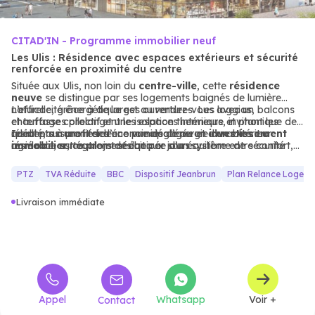
CITAD'IN - Programme immobilier neuf
Les Ulis : Résidence avec espaces extérieurs et sécurité
renforcée en proximité du centre
Située aux Ulis, non loin du
centre-ville
, cette
résidence
neuve
se distingue par ses logements baignés de lumière
naturelle, grâce à de larges ouvertures. Les loggias, balcons
L’efficacité énergétique est au rendez-vous avec un
et terrasses prolongent les espaces intérieurs, invitant les
chauffage collectif et une isolation thermique et phonique de
résidents à profiter d’une vue dégagée et d’un extérieur
qualité, assurant des économies d’énergie durables. La
Idéal pour une résidence principale ou un
investissement
agréable, surtout lors des beaux jours.
résidence est également équipée d’un système de sécurité
immobilier
, ce projet séduit par son équilibre entre confort,
Vigik et d’un vidéophone, renforçant la protection des
sécurité et respect de l’environnement.
habitants. Un local à vélo complète l’offre, facilitant les trajets
PTZ
TVA Réduite
BBC
Dispositif Jeanbrun
Plan Relance Logem
quotidiens en
mobilité douce
.
Livraison immédiate
Appel
Whatsapp
Voir +
Contact