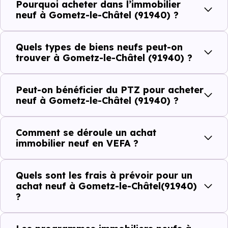
plus recherchées.
Pourquoi acheter dans l’immobilier
neuf à Gometz-le-Châtel (91940) ?
Côté cadre de vie, Gometz-le-Châtel (91940) dispose de
5 commerces, 10 professions médicales et 3
Quels types de biens neufs peut-on
établissements scolaires. Des équipements du quotidien
trouver à Gometz-le-Châtel (91940) ?
qui constituent autant d'arguments concrets pour habiter
ou investir dans la commune.
Peut-on bénéficier du PTZ pour acheter
neuf à Gometz-le-Châtel (91940) ?
Combien coûte un logement à Gometz-le-
Comment se déroule un achat
Châtel (91940) ?
immobilier neuf en VEFA ?
C'est souvent la première question. Voici les repères de
Quels sont les frais à prévoir pour un
prix à connaître pour un achat immobilier à Gometz-le-
achat neuf à Gometz-le-Châtel(91940)
Châtel (91940) :
?