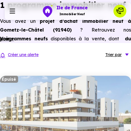
1 programme immobilier neuf
Ile de France
Immobilier Neuf
Vous avez un
projet d’achat immobilier neuf 
Gometz-le-Châtel (91940)
? Retrouvez nos
Programmes neufs
programmes neufs
Voir +
disponibles à la vente, dont
du
studio au 5 pièces et plus,
à
prix promoteur
et
sans
Habiter
Créer une alerte
Trier
par
frais d’agence
.
Selon les
programmes immobiliers neufs disponible
Investir
à Gometz-le-Châtel (91940)
, vous pouvez aussi
Épuisé
bénéficier des avantages du neuf :
PTZ, TVA réduite
Actualités
dans certains cas, frais de notaire réduits, bonnes
performances énergétiques, garanties constructeur, etc.
Ressources
Financer