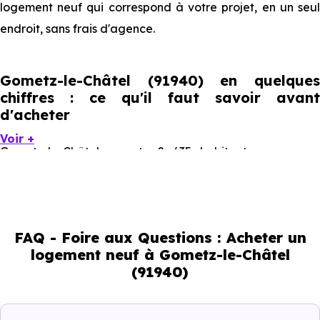
logement neuf qui correspond à votre projet, en un seul
endroit, sans frais d'agence.
Gometz-le-Châtel (91940) en quelques
chiffres : ce qu'il faut savoir avant
d'acheter
Voir +
Gometz-le-Châtel compte 2 635 habitants, avec une
évolution démographique de 0.4 % par an. Un indicateur
direct de l'attractivité de la commune et du dynamisme
de son marché immobilier. La population se répartit entre
FAQ - Foire aux Questions : Acheter un
40.68 % d'adultes (dont 74.4 % d'actifs), 22.2 % de seniors,
logement neuf à Gometz-le-Châtel
16.55 % de jeunes et 20.53 % d'enfants. Un profil
(91940)
démographique qui renseigne directement sur la
demande locative locale et les typologies de biens les