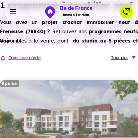
1 programme immobilier neuf
Ile de France
Immobilier Neuf
Vous avez un
projet d’achat immobilier neuf 
Freneuse (78840)
? Retrouvez nos
programmes neufs
Programmes neufs
disponibles à la vente, dont
Voir +
du studio au 5 pièces e
plus,
à
prix promoteur
et
sans frais d’agence
.
Habiter
Créer une alerte
Trier
par
Selon les
programmes immobiliers neufs disponible
à Freneuse (78840)
, vous pouvez aussi bénéficier de
Investir
avantages du neuf :
PTZ, TVA réduite
dans certains cas
Épuisé
frais de notaire réduits, bonnes performances
Actualités
énergétiques, garanties constructeur, etc.
Ressources
Financer