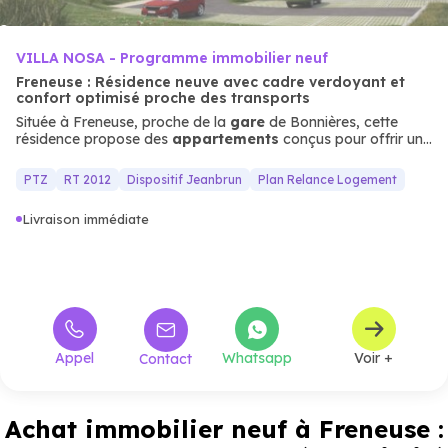
VILLA NOSA - Programme immobilier neuf
Freneuse : Résidence neuve avec cadre verdoyant et
confort optimisé proche des transports
Située à Freneuse, proche de la
gare
de Bonnières, cette
résidence propose des
appartements
conçus pour offrir un
cadre de vie moderne et confortable. Les espaces verts et les
prestations (terrasses, jardins privatifs) créent un ensemble
PTZ
RT 2012
Dispositif Jeanbrun
Plan Relance Logement
harmonieux, idéal pour les familles ou les investisseurs
recherchant un habitat neuf alliant
qualité de vie
et
Livraison immédiate
proximité
des services.
Appel
Whatsapp
Voir +
Contact
Achat immobilier neuf à Freneuse :