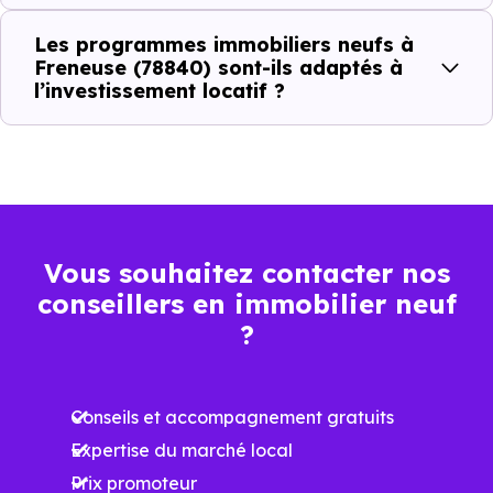
Prix
Prix
Prix
Les programmes immobiliers neufs à
minimum
moyen
maximum
Freneuse (78840) sont-ils adaptés à
l’investissement locatif ?
2 572 €
Appartement
1 968 € /m²
4 520 € /m²
/m²
2 066 €
Maison
1 300 € /m²
2 964 € /m²
/m²
Vous souhaitez contacter nos
conseillers en immobilier neuf
Ces prix varient selon la localisation dans la commune, la
?
surface, les prestations et le stade d'avancement du
programme. Notre moteur de recherche vous permet
Conseils et accompagnement gratuits
d'explorer et de filtrer l'ensemble des programmes
Expertise du marché local
disponibles à Freneuse (78840) selon votre budget.
Prix promoteur