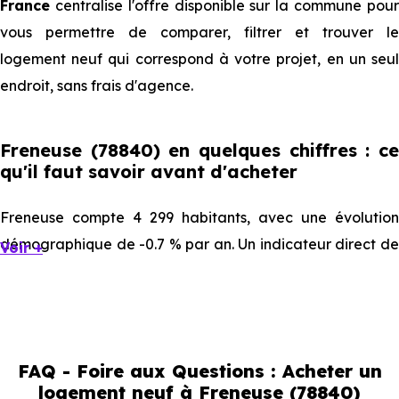
France
centralise l'offre disponible sur la commune pour
vous permettre de comparer, filtrer et trouver le
logement neuf qui correspond à votre projet, en un seul
endroit, sans frais d'agence.
Freneuse (78840) en quelques chiffres : ce
qu'il faut savoir avant d'acheter
Freneuse compte 4 299 habitants, avec une évolution
démographique de -0.7 % par an. Un indicateur direct de
Voir +
l'attractivité de la commune et du dynamisme de son
marché immobilier. La population se répartit entre 36.61 %
d'adultes (dont 62.5 % d'actifs), 24.98 % de seniors, 16.61
% de jeunes et 21.8 % d'enfants. Un profil démographique
FAQ - Foire aux Questions : Acheter un
qui renseigne directement sur la demande locative locale
logement neuf à Freneuse (78840)