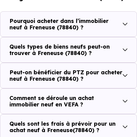
et les typologies de biens les plus recherchées.
Côté cadre de vie, Freneuse (78840) dispose de 17
Pourquoi acheter dans l’immobilier
commerces, 5 professions médicales et 4 établissements
neuf à Freneuse (78840) ?
scolaires. Des équipements du quotidien qui constituent
autant d'arguments concrets pour habiter ou investir
Quels types de biens neufs peut-on
dans la commune.
trouver à Freneuse (78840) ?
Peut-on bénéficier du PTZ pour acheter
Combien coûte un logement à Freneuse
neuf à Freneuse (78840) ?
(78840) ?
Comment se déroule un achat
C'est souvent la première question. Voici les repères de
immobilier neuf en VEFA ?
prix à connaître pour un achat immobilier à Freneuse
(78840) :
Quels sont les frais à prévoir pour un
achat neuf à Freneuse(78840) ?