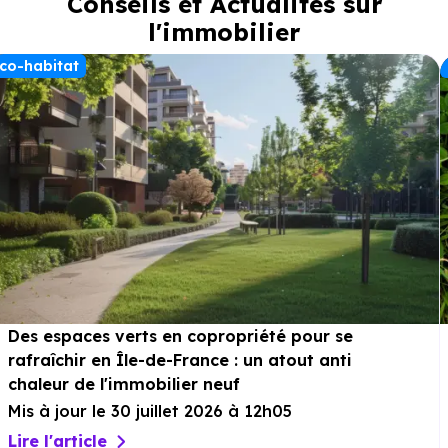
Conseils et Actualités sur
l'immobilier
co-habitat
Des espaces verts en copropriété pour se
rafraîchir en Île-de-France : un atout anti
chaleur de l'immobilier neuf
Mis à jour le 30 juillet 2026 à 12h05
Lire l'article