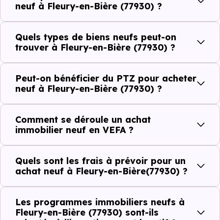
plus recherchées.
neuf à Fleury-en-Bière (77930) ?
Côté cadre de vie, Fleury-en-Bière (77930) dispose de 1
Quels types de biens neufs peut-on
commerces, 0 professions médicales et 1 établissements
trouver à Fleury-en-Bière (77930) ?
scolaires. Des équipements du quotidien qui constituent
autant d'arguments concrets pour habiter ou investir
Peut-on bénéficier du PTZ pour acheter
dans la commune.
neuf à Fleury-en-Bière (77930) ?
Comment se déroule un achat
Combien coûte un logement à Fleury-en-
immobilier neuf en VEFA ?
Bière (77930) ?
C'est souvent la première question. Voici les repères de
Quels sont les frais à prévoir pour un
achat neuf à Fleury-en-Bière(77930) ?
prix à connaître pour un achat immobilier à Fleury-en-
Bière (77930) :
Les programmes immobiliers neufs à
Fleury-en-Bière (77930) sont-ils