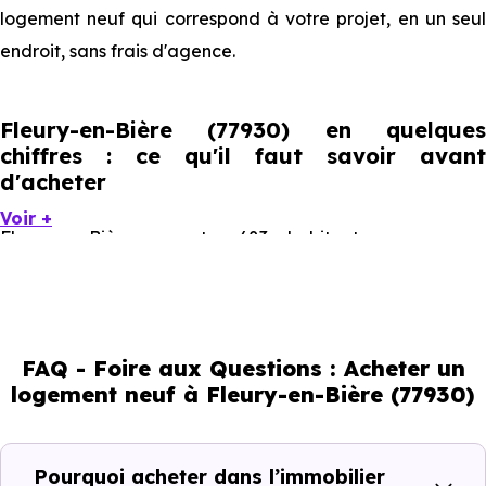
logement neuf qui correspond à votre projet, en un seul
endroit, sans frais d'agence.
Fleury-en-Bière (77930) en quelques
chiffres : ce qu'il faut savoir avant
d'acheter
Voir +
Fleury-en-Bière compte 683 habitants, avec une
évolution démographique de 0.5 % par an. Un indicateur
direct de l'attractivité de la commune et du dynamisme
de son marché immobilier. La population se répartit entre
FAQ - Foire aux Questions : Acheter un
43.92 % d'adultes (dont 73.2 % d'actifs), 23.28 % de
logement neuf à Fleury-en-Bière (77930)
seniors, 15.23 % de jeunes et 17.42 % d'enfants. Un profil
démographique qui renseigne directement sur la
demande locative locale et les typologies de biens les
Pourquoi acheter dans l’immobilier