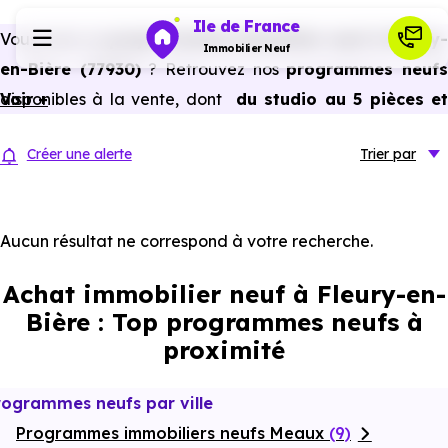
Ile de France
Vous avez un
projet d’achat immobilier neuf à Fleury-
Immobilier Neuf
en-Bière (77930)
? Retrouvez nos
programmes neuf
disponibles à la vente, dont
Voir +
du studio au 5 pièces e
Programmes neufs
plus,
à
prix promoteur
et
sans frais d’agence
.
Créer une alerte
Trier
par
Selon les
programmes immobiliers neufs disponible
Habiter
à Fleury-en-Bière (77930)
, vous pouvez aussi bénéficier
des avantages du neuf :
PTZ, TVA réduite
dans certains
Aucun résultat ne correspond à votre recherche.
Investir
cas, frais de notaire réduits, bonnes performances
Achat immobilier neuf à Fleury-en-
énergétiques, garanties constructeur, etc.
Actualités
Bière : Top programmes neufs à
proximité
Ressources
rogrammes neufs par ville
Programmes immobiliers neufs Meaux
Financer
(9)