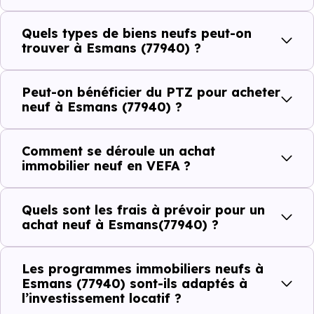
commerces, 0 professions médicales et 1 établissements
scolaires. Des équipements du quotidien qui constituent
Quels types de biens neufs peut-on
autant d'arguments concrets pour habiter ou investir
trouver à Esmans (77940) ?
dans la commune.
Peut-on bénéficier du PTZ pour acheter
neuf à Esmans (77940) ?
Combien coûte un logement à Esmans
(77940) ?
Comment se déroule un achat
immobilier neuf en VEFA ?
C'est souvent la première question. Voici les repères de
prix à connaître pour un achat immobilier à Esmans
Quels sont les frais à prévoir pour un
(77940) :
achat neuf à Esmans(77940) ?
Les programmes immobiliers neufs à
Prix
Prix
Prix
Esmans (77940) sont-ils adaptés à
l’investissement locatif ?
minimum
moyen
maximum