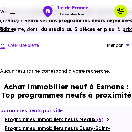
Ile de France
Vous avez un
projet d’achat immobilier neuf à Esmans
Immobilier Neuf
(77940)
? Retrouvez nos
programmes neufs
disponibles
à la vente, dont
Voir +
du studio au 5 pièces et plus,
à
pri
Programmes neufs
promoteur
et
sans frais d’agence
.
Créer une alerte
Trier
par
Selon les
programmes immobiliers neufs disponible
Habiter
à Esmans (77940)
, vous pouvez aussi bénéficier de
avantages du neuf :
PTZ, TVA réduite
dans certains cas
Aucun résultat ne correspond à votre recherche.
Investir
frais de notaire réduits, bonnes performances
Achat immobilier neuf à Esmans :
énergétiques, garanties constructeur, etc.
Actualités
Top programmes neufs à proximité
Ressources
rogrammes neufs par ville
Programmes immobiliers neufs Meaux
(9)
Financer
Programmes immobiliers neufs Bussy-Saint-