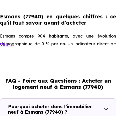
Esmans (77940) en quelques chiffres : ce
qu'il faut savoir avant d'acheter
Esmans compte 904 habitants, avec une évolution
démographique de 0 % par an. Un indicateur direct de
Voir +
l'attractivité de la commune et du dynamisme de son
marché immobilier. La population se répartit entre 39.71 %
d'adultes (dont 67.4 % d'actifs), 28.87 % de seniors, 13.72
% de jeunes et 17.81 % d'enfants. Un profil
FAQ - Foire aux Questions : Acheter un
démographique qui renseigne directement sur la
logement neuf à Esmans (77940)
demande locative locale et les typologies de biens les
plus recherchées.
Pourquoi acheter dans l’immobilier
Côté cadre de vie, Esmans (77940) dispose de 3
neuf à Esmans (77940) ?