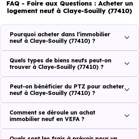
FAQ - Foire aux Questions : Acheter un
seniors, 18.04 % de jeunes et 18.11 % d'enfants. Un profil
logement neuf à Claye-Souilly (77410)
démographique qui renseigne directement sur la
demande locative locale et les typologies de biens les
plus recherchées.
Pourquoi acheter dans l’immobilier
neuf à Claye-Souilly (77410) ?
Côté cadre de vie, Claye-Souilly (77410) dispose de 61
commerces, 46 professions médicales et 11
Quels types de biens neufs peut-on
établissements scolaires. Des équipements du quotidien
trouver à Claye-Souilly (77410) ?
qui constituent autant d'arguments concrets pour habiter
ou investir dans la commune.
Peut-on bénéficier du PTZ pour acheter
neuf à Claye-Souilly (77410) ?
Combien coûte un logement à Claye-
Comment se déroule un achat
Souilly (77410) ?
immobilier neuf en VEFA ?
C'est souvent la première question. Voici les repères de
Quels sont les frais à prévoir pour un