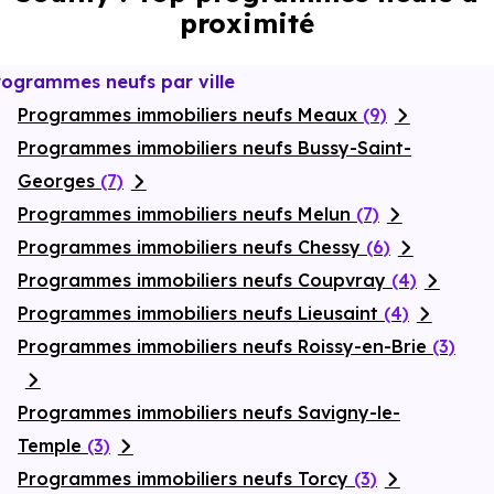
apaisant, votre logement devient un lieu de ressourcement,
proximité
parfaitement adapté à un projet de vie durable, entre sérénité
quotidienne et
proximité
de la capitale.
rogrammes neufs par ville
Programmes immobiliers neufs Meaux
(9)
Programmes immobiliers neufs Bussy-Saint-
Georges
(7)
Programmes immobiliers neufs Melun
(7)
Programmes immobiliers neufs Chessy
(6)
Programmes immobiliers neufs Coupvray
(4)
Programmes immobiliers neufs Lieusaint
(4)
Programmes immobiliers neufs Roissy-en-Brie
(3)
Programmes immobiliers neufs Savigny-le-
Temple
(3)
Programmes immobiliers neufs Torcy
(3)