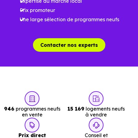
Expertise du marché local
programme. Notre moteur de recherche vous permet
Prix promoteur
d'explorer et de filtrer l'ensemble des programmes
Une large sélection de programmes neufs
disponibles à Claye-Souilly (77410) selon votre budget.
Le parc résidentiel de Claye-Souilly (77410) se compose
de 44 % d'appartements et 56 % de maisons, dont 1.4 %
Contacter nos experts
de résidences secondaires.
Avec 63.4 % de propriétaires et [[PourcentageLocataires]
% de locataires, Claye-Souilly présente deux indicateurs
complémentaires : un marché de l'accession et un
potentiel locatif à prendre en compte, pour tout projet
d'investissement ou d'achat de résidence principale..
946
programmes neufs
15 169
logements neufs
en vente
à vendre
Acheter dans le neuf ou dans l’ancien à
Claye-Souilly (77410) : comparer au-delà
Prix direct
Conseil et