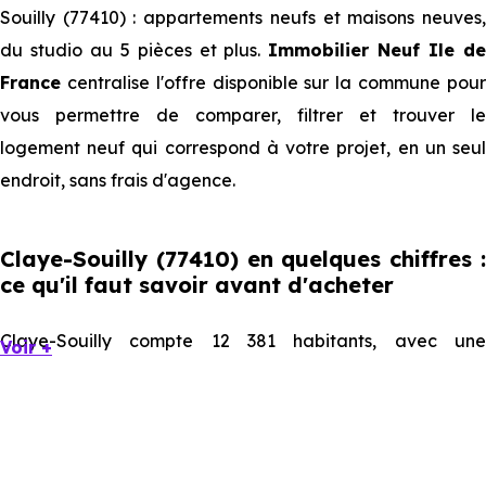
Souilly (77410) : appartements neufs et maisons neuves,
du studio au 5 pièces et plus.
Immobilier Neuf Ile d
France
centralise l'offre disponible sur la commune pour
vous permettre de comparer, filtrer et trouver le
logement neuf qui correspond à votre projet, en un seul
endroit, sans frais d'agence.
Claye-Souilly (77410) en quelques chiffres :
ce qu'il faut savoir avant d'acheter
Claye-Souilly compte 12 381 habitants, avec une
Voir +
évolution démographique de 0 % par an. Un indicateur
direct de l'attractivité de la commune et du dynamisme
de son marché immobilier. La population se répartit entre
39.76 % d'adultes (dont 71.7 % d'actifs), 24.09 % de