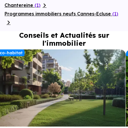
Chantereine
(1)
Programmes immobiliers neufs Cannes-Ecluse
(1)
Conseils et Actualités sur
l'immobilier
co-habitat