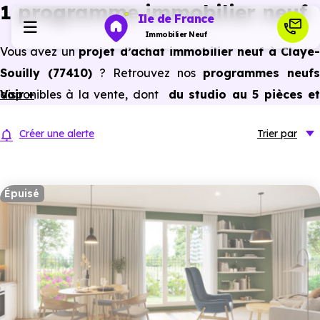
1 programme immobilier neuf
Ile de France
Immobilier Neuf
Vous avez un
projet d’achat immobilier neuf à Claye-
Souilly (77410)
? Retrouvez nos
programmes neufs
Programmes neufs
disponibles à la vente, dont
Voir +
du studio au 5 pièces e
plus,
à
prix promoteur
et
sans frais d’agence
.
Habiter
Créer une alerte
Trier
par
Selon les
programmes immobiliers neufs disponible
à Claye-Souilly (77410)
, vous pouvez aussi bénéficier
Investir
des avantages du neuf :
PTZ, TVA réduite
dans certains
Épuisé
cas, frais de notaire réduits, bonnes performances
Actualités
énergétiques, garanties constructeur, etc.
Ressources
Financer